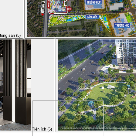
động sản (5)
Tiện ích (6)