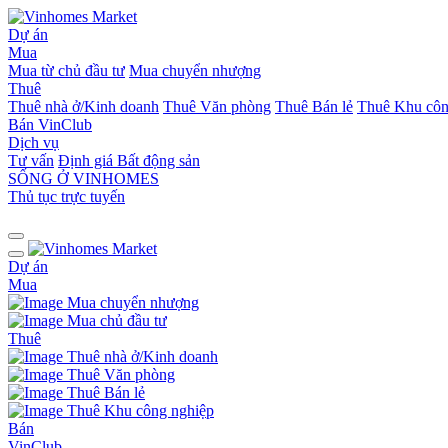
Dự án
Mua
Mua từ chủ đầu tư
Mua chuyển nhượng
Thuê
Thuê nhà ở/Kinh doanh
Thuê Văn phòng
Thuê Bán lẻ
Thuê Khu côn
Bán
VinClub
Dịch vụ
Tư vấn
Định giá Bất động sản
SỐNG Ở VINHOMES
Thủ tục trực tuyến
Dự án
Mua
Mua chuyển nhượng
Mua chủ đầu tư
Thuê
Thuê nhà ở/Kinh doanh
Thuê Văn phòng
Thuê Bán lẻ
Thuê Khu công nghiệp
Bán
VinClub