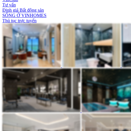
Tư vấn
Định giá Bất động sản
SỐNG Ở VINHOMES
Thủ tục trực tuyến