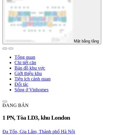
Mặt bằng tầng
Tổng quan
Chi tiết căn
Bản đồ khu vực
Giới thiệu khu
Tiện ích cảnh quan
Đối tác
Sống ở Vinhomes
ĐANG BÁN
1 PN, Tòa LD3, khu London
Đa Tốn, Gia Lâm, Thành phố Hà Nội