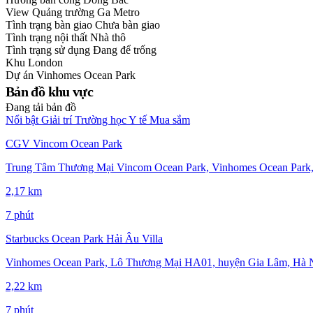
View
Quảng trường Ga Metro
Tình trạng bàn giao
Chưa bàn giao
Tình trạng nội thất
Nhà thô
Tình trạng sử dụng
Đang để trống
Khu
London
Dự án
Vinhomes Ocean Park
Bản đồ khu vực
Đang tải bản đồ
Nổi bật
Giải trí
Trường học
Y tế
Mua sắm
CGV Vincom Ocean Park
Trung Tâm Thương Mại Vincom Ocean Park, Vinhomes Ocean Park,
2,17 km
7 phút
Starbucks Ocean Park Hải Âu Villa
Vinhomes Ocean Park, Lô Thương Mại HA01, huyện Gia Lâm, Hà Nộ
2,22 km
7 phút