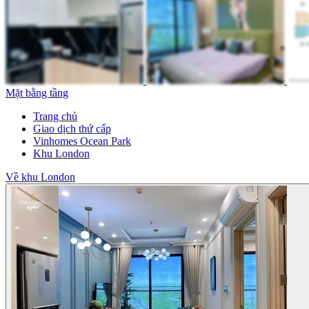
Mặt bằng tầng
Trang chủ
Giao dịch thứ cấp
Vinhomes Ocean Park
Khu London
Về khu London