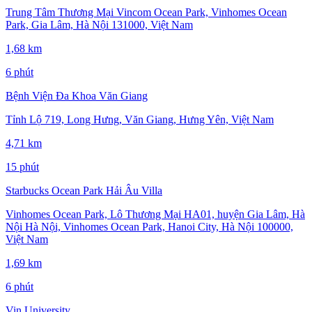
Trung Tâm Thương Mại Vincom Ocean Park, Vinhomes Ocean
Park, Gia Lâm, Hà Nội 131000, Việt Nam
1,68 km
6 phút
Bệnh Viện Đa Khoa Văn Giang
Tỉnh Lộ 719, Long Hưng, Văn Giang, Hưng Yên, Việt Nam
4,71 km
15 phút
Starbucks Ocean Park Hải Âu Villa
Vinhomes Ocean Park, Lô Thương Mại HA01, huyện Gia Lâm, Hà
Nội Hà Nội, Vinhomes Ocean Park, Hanoi City, Hà Nội 100000,
Việt Nam
1,69 km
6 phút
Vin University