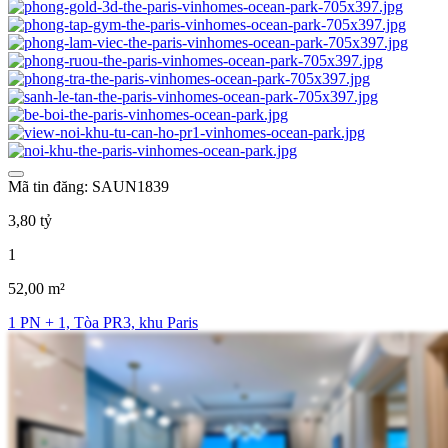
Mã tin đăng: SAUN1839
3,80 tỷ
1
52,00 m²
1 PN + 1, Tòa PR3, khu Paris