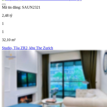
Mã tin đăng: SAUN2321
2,48 tỷ
1
1
32,10 m²
Studio, Tòa ZR2, khu The Zurich