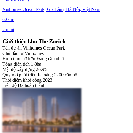
Vinhomes Ocean Park, Gia Lâm, Hà Nội, Việt Nam
627 m
2 phút
Giới thiệu khu The Zurich
Tên dự án
Vinhomes Ocean Park
Chủ đầu tư
Vinhomes
Hình thức sở hữu
Đang cập nhật
Tổng diện tích
1.8ha
Mật độ xây dựng
26.9%
Quy mô phát triển
Khoảng 2200 căn hộ
Thời điểm khởi công
2023
Tiến độ
Đã hoàn thành