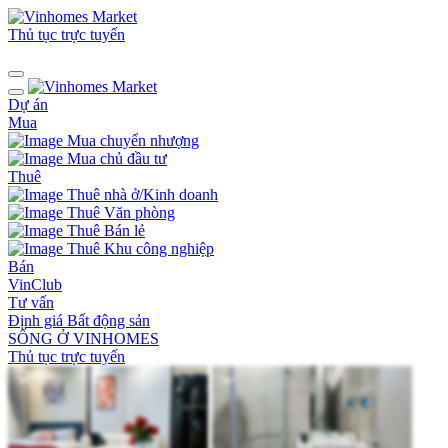
Thủ tục trực tuyến
Dự án
Mua
Mua chuyển nhượng
Mua chủ đầu tư
Thuê
Thuê nhà ở/Kinh doanh
Thuê Văn phòng
Thuê Bán lẻ
Thuê Khu công nghiệp
Bán
VinClub
Tư vấn
Định giá Bất động sản
SỐNG Ở VINHOMES
Thủ tục trực tuyến