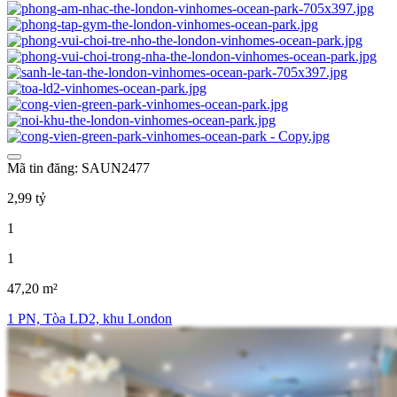
Mã tin đăng: SAUN2477
2,99 tỷ
1
1
47,20 m²
1 PN, Tòa LD2, khu London