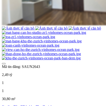
Mã tin đăng: SAUN2643
2,49 tỷ
1
1
30,80 m²