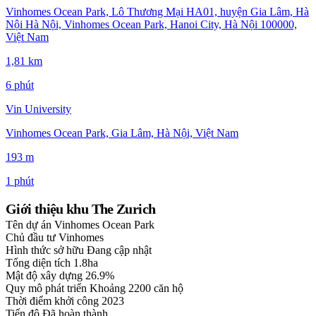
Vinhomes Ocean Park, Lô Thương Mại HA01, huyện Gia Lâm, Hà
Nội Hà Nội, Vinhomes Ocean Park, Hanoi City, Hà Nội 100000,
Việt Nam
1,81 km
6 phút
Vin University
Vinhomes Ocean Park, Gia Lâm, Hà Nội, Việt Nam
193 m
1 phút
Giới thiệu khu The Zurich
Tên dự án
Vinhomes Ocean Park
Chủ đầu tư
Vinhomes
Hình thức sở hữu
Đang cập nhật
Tổng diện tích
1.8ha
Mật độ xây dựng
26.9%
Quy mô phát triển
Khoảng 2200 căn hộ
Thời điểm khởi công
2023
Tiến độ
Đã hoàn thành