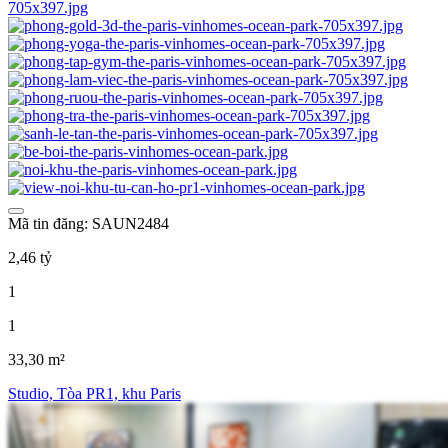
Mã tin đăng: SAUN2484
2,46 tỷ
1
1
33,30 m²
Studio, Tòa PR1, khu Paris