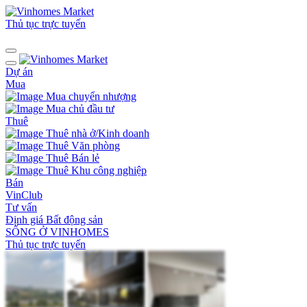
Thủ tục trực tuyến
Dự án
Mua
Mua chuyển nhượng
Mua chủ đầu tư
Thuê
Thuê nhà ở/Kinh doanh
Thuê Văn phòng
Thuê Bán lẻ
Thuê Khu công nghiệp
Bán
VinClub
Tư vấn
Định giá Bất động sản
SỐNG Ở VINHOMES
Thủ tục trực tuyến