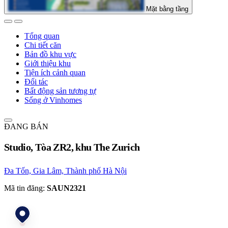
Mặt bằng tầng
Tổng quan
Chi tiết căn
Bản đồ khu vực
Giới thiệu khu
Tiện ích cảnh quan
Đối tác
Bất động sản tương tự
Sống ở Vinhomes
ĐANG BÁN
Studio, Tòa ZR2, khu The Zurich
Đa Tốn, Gia Lâm, Thành phố Hà Nội
Mã tin đăng:
SAUN2321