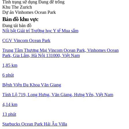
Tình trạng sử dụng
Đang để trống
Khu
The Zurich
Dự án
Vinhomes Ocean Park
Bản đồ khu vực
Đang tải bản đồ
Nổi bật
Giải trí
Trường học
Y tế
Mua sắm
CGV Vincom Ocean Park
Trung Tâm Thương Mại Vincom Ocean Park, Vinhomes Ocean
Park, Gia Lâm, Hà Nội 131000, Việt Nam
1,85 km
6 phút
Bệnh Viện Đa Khoa Văn Giang
Tỉnh Lộ 719, Long Hưng, Văn Giang, Hưng Yên, Việt Nam
4,14 km
13 phút
Starbucks Ocean Park Hải Âu Villa