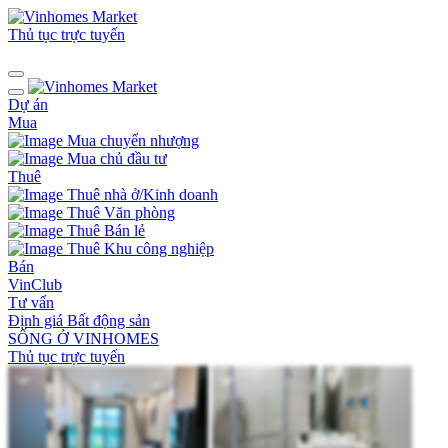
Thủ tục trực tuyến
Dự án
Mua
Mua chuyển nhượng
Mua chủ đầu tư
Thuê
Thuê nhà ở/Kinh doanh
Thuê Văn phòng
Thuê Bán lẻ
Thuê Khu công nghiệp
Bán
VinClub
Tư vấn
Định giá Bất động sản
SỐNG Ở VINHOMES
Thủ tục trực tuyến