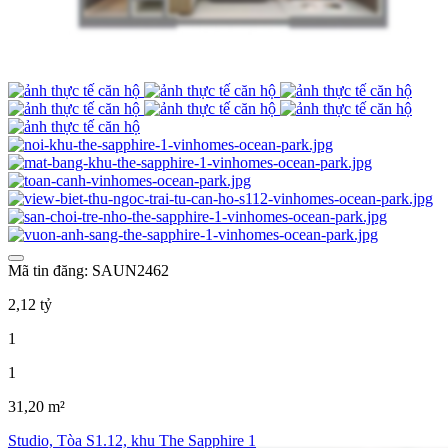
Mã tin đăng: SAUN2462
2,12 tỷ
1
1
31,20 m²
Studio, Tòa S1.12, khu The Sapphire 1