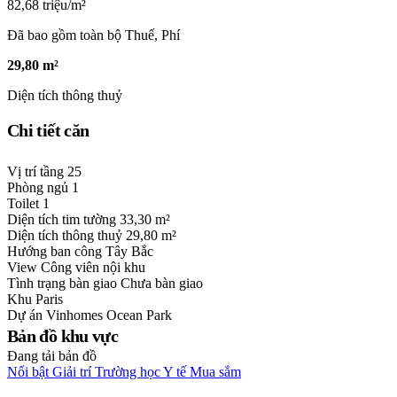
82,68 triệu/m²
Đã bao gồm toàn bộ Thuế, Phí
29,80 m²
Diện tích thông thuỷ
Chi tiết căn
Vị trí tầng
25
Phòng ngủ
1
Toilet
1
Diện tích tim tường
33,30 m²
Diện tích thông thuỷ
29,80 m²
Hướng ban công
Tây Bắc
View
Công viên nội khu
Tình trạng bàn giao
Chưa bàn giao
Khu
Paris
Dự án
Vinhomes Ocean Park
Bản đồ khu vực
Đang tải bản đồ
Nổi bật
Giải trí
Trường học
Y tế
Mua sắm