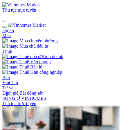
Thủ tục trực tuyến
Dự án
Mua
Mua chuyển nhượng
Mua chủ đầu tư
Thuê
Thuê nhà ở/Kinh doanh
Thuê Văn phòng
Thuê Bán lẻ
Thuê Khu công nghiệp
Bán
VinClub
Tư vấn
Định giá Bất động sản
SỐNG Ở VINHOMES
Thủ tục trực tuyến