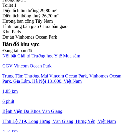
Toilet
1
Diện tích tim tường
29,80 m²
Diện tích thông thuỷ
26,70 m²
Hướng ban công
Tây Nam
Tình trạng bàn giao
Chưa bàn giao
Khu
Paris
Dự án
Vinhomes Ocean Park
Bản đồ khu vực
Đang tải bản đồ
Nổi bật
Giải trí
Trường học
Y tế
Mua sắm
CGV Vincom Ocean Park
Trung Tâm Thương Mại Vincom Ocean Park, Vinhomes Ocean
Park, Gia Lâm, Hà Nội 131000, Việt Nam
1,85 km
6 phút
Bệnh Viện Đa Khoa Văn Giang
Tỉnh Lộ 719, Long Hưng, Văn Giang, Hưng Yên, Việt Nam
4,14 km