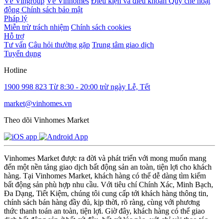
Về Vingroup
Về Vinhomes
Điều kiện và điều khoản
Quy chế hoạt
động
Chính sách bảo mật
Pháp lý
Miễn trừ trách nhiệm
Chính sách cookies
Hỗ trợ
Tư vấn
Câu hỏi thường gặp
Trung tâm giao dịch
Tuyển dụng
Hotline
1900 998 823
Từ 8:30 - 20:00 trừ ngày Lễ, Tết
market@vinhomes.vn
Theo dõi Vinhomes Market
Vinhomes Market được ra đời và phát triển với mong muốn mang
đến một nền tảng giao dịch bất động sản an toàn, tiện lợi cho khách
hàng. Tại Vinhomes Market, khách hàng có thể dễ dàng tìm kiếm
bất động sản phù hợp nhu cầu. Với tiêu chí Chính Xác, Minh Bạch,
Đa Dạng, Tiết Kiệm, chúng tôi cung cấp tới khách hàng thông tin,
chính sách bán hàng đầy đủ, kịp thời, rõ ràng, cùng với phương
thức thanh toán an toàn, tiện lợi. Giờ đây, khách hàng có thể giao