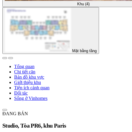
Khu (4)
Mặt bằng tầng
Tổng quan
Chi tiết căn
Bản đồ khu vực
Giới thiệu khu
Tiện ích cảnh quan
Đối tác
Sống ở Vinhomes
ĐANG BÁN
Studio, Tòa PR6, khu Paris