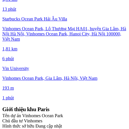
13 phút
Starbucks Ocean Park Hải Âu Villa
Vinhomes Ocean Park, Lô Thương Mại HA01, huyện Gia Lâm, Hà
Nội Hà Nội, Vinhomes Ocean Park, Hanoi City, Hà Nội 100000,
Việt Nam
1,81 km
6 phút
Vin University
Vinhomes Ocean Park, Gia Lâm, Hà Nội, Việt Nam
193 m
1 phút
Giới thiệu khu Paris
Tên dự án
Vinhomes Ocean Park
Chủ đầu tư
Vinhomes
Hình thức sở hữu
Đang cập nhật