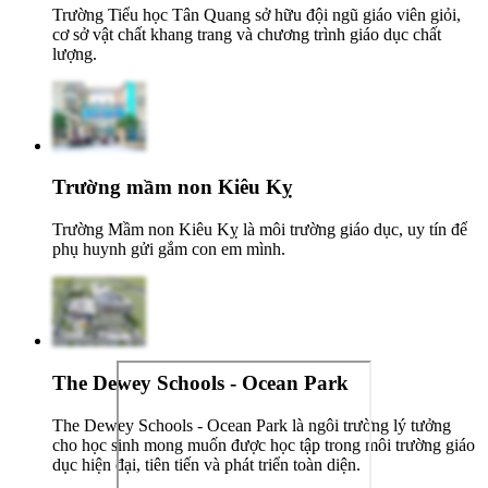
Trường Tiểu học Tân Quang sở hữu đội ngũ giáo viên giỏi,
cơ sở vật chất khang trang và chương trình giáo dục chất
lượng.
Trường mầm non Kiêu Kỵ
Trường Mầm non Kiêu Kỵ là môi trường giáo dục, uy tín để
phụ huynh gửi gắm con em mình.
The Dewey Schools - Ocean Park
The Dewey Schools - Ocean Park là ngôi trường lý tưởng
cho học sinh mong muốn được học tập trong môi trường giáo
dục hiện đại, tiên tiến và phát triển toàn diện.