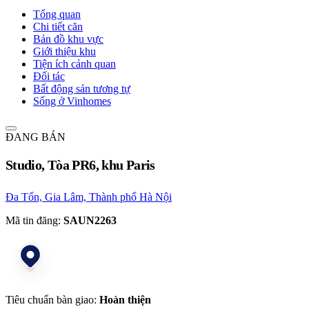
Tổng quan
Chi tiết căn
Bản đồ khu vực
Giới thiệu khu
Tiện ích cảnh quan
Đối tác
Bất động sản tương tự
Sống ở Vinhomes
ĐANG BÁN
Studio, Tòa PR6, khu Paris
Đa Tốn, Gia Lâm, Thành phố Hà Nội
Mã tin đăng:
SAUN2263
Tiêu chuẩn bàn giao:
Hoàn thiện