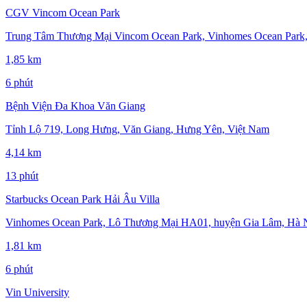
CGV Vincom Ocean Park
Trung Tâm Thương Mại Vincom Ocean Park, Vinhomes Ocean Park,
1,85 km
6 phút
Bệnh Viện Đa Khoa Văn Giang
Tỉnh Lộ 719, Long Hưng, Văn Giang, Hưng Yên, Việt Nam
4,14 km
13 phút
Starbucks Ocean Park Hải Âu Villa
Vinhomes Ocean Park, Lô Thương Mại HA01, huyện Gia Lâm, Hà Nộ
1,81 km
6 phút
Vin University