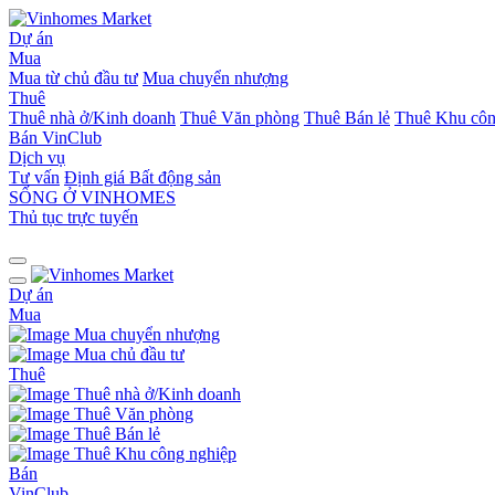
Dự án
Mua
Mua từ chủ đầu tư
Mua chuyển nhượng
Thuê
Thuê nhà ở/Kinh doanh
Thuê Văn phòng
Thuê Bán lẻ
Thuê Khu côn
Bán
VinClub
Dịch vụ
Tư vấn
Định giá Bất động sản
SỐNG Ở VINHOMES
Thủ tục trực tuyến
Dự án
Mua
Mua chuyển nhượng
Mua chủ đầu tư
Thuê
Thuê nhà ở/Kinh doanh
Thuê Văn phòng
Thuê Bán lẻ
Thuê Khu công nghiệp
Bán
VinClub