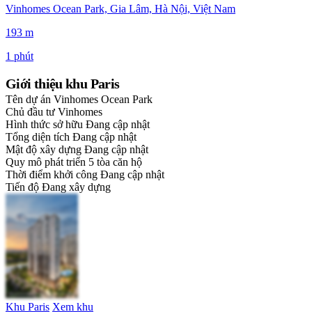
Vinhomes Ocean Park, Gia Lâm, Hà Nội, Việt Nam
193 m
1 phút
Giới thiệu khu Paris
Tên dự án
Vinhomes Ocean Park
Chủ đầu tư
Vinhomes
Hình thức sở hữu
Đang cập nhật
Tổng diện tích
Đang cập nhật
Mật độ xây dựng
Đang cập nhật
Quy mô phát triển
5 tòa căn hộ
Thời điểm khởi công
Đang cập nhật
Tiến độ
Đang xây dựng
Khu Paris
Xem khu