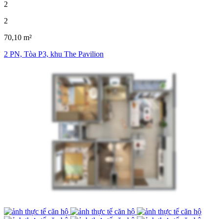
2
2
70,10 m²
2 PN, Tòa P3, khu The Pavilion