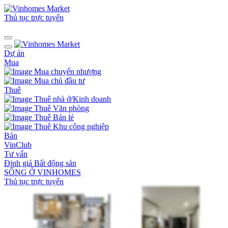
Thủ tục trực tuyến
Dự án
Mua
Mua chuyển nhượng
Mua chủ đầu tư
Thuê
Thuê nhà ở/Kinh doanh
Thuê Văn phòng
Thuê Bán lẻ
Thuê Khu công nghiệp
Bán
VinClub
Tư vấn
Định giá Bất động sản
SỐNG Ở VINHOMES
Thủ tục trực tuyến