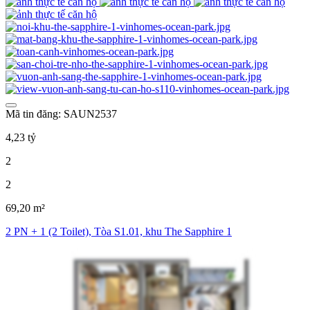
Mã tin đăng: SAUN2537
4,23 tỷ
2
2
69,20 m²
2 PN + 1 (2 Toilet), Tòa S1.01, khu The Sapphire 1