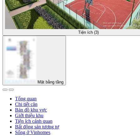
Tiện ích (3)
Mặt bằng tầng
Tổng quan
Chi tiết căn
Bản đồ khu vực
Giới thiệu khu
Tiện ích cảnh quan
Bất động sản tương tự
Sống ở Vinhomes