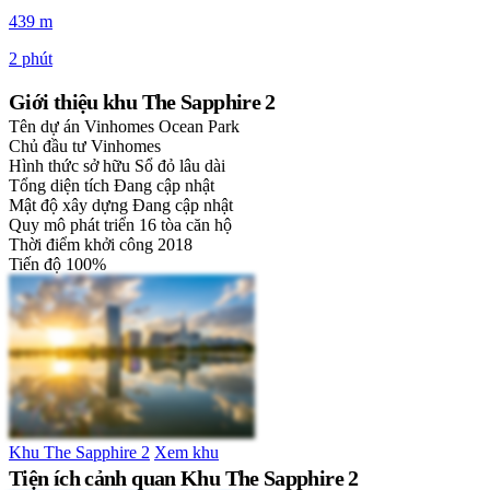
439 m
2 phút
Giới thiệu khu The Sapphire 2
Tên dự án
Vinhomes Ocean Park
Chủ đầu tư
Vinhomes
Hình thức sở hữu
Sổ đỏ lâu dài
Tổng diện tích
Đang cập nhật
Mật độ xây dựng
Đang cập nhật
Quy mô phát triển
16 tòa căn hộ
Thời điểm khởi công
2018
Tiến độ
100%
Khu The Sapphire 2
Xem khu
Tiện ích cảnh quan Khu The Sapphire 2