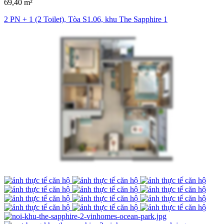
69,40 m²
2 PN + 1 (2 Toilet), Tòa S1.06, khu The Sapphire 1