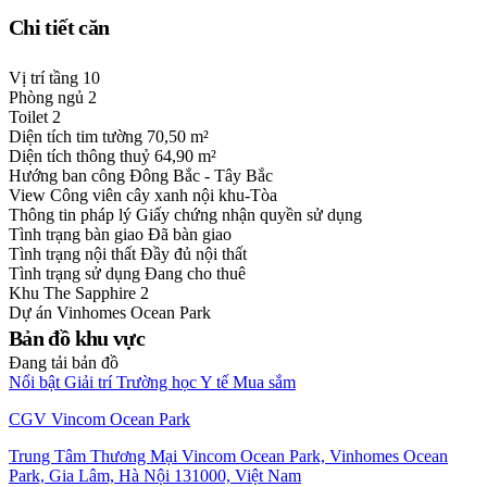
Chi tiết căn
Vị trí tầng
10
Phòng ngủ
2
Toilet
2
Diện tích tim tường
70,50 m²
Diện tích thông thuỷ
64,90 m²
Hướng ban công
Đông Bắc - Tây Bắc
View
Công viên cây xanh nội khu-Tòa
Thông tin pháp lý
Giấy chứng nhận quyền sử dụng
Tình trạng bàn giao
Đã bàn giao
Tình trạng nội thất
Đầy đủ nội thất
Tình trạng sử dụng
Đang cho thuê
Khu
The Sapphire 2
Dự án
Vinhomes Ocean Park
Bản đồ khu vực
Đang tải bản đồ
Nổi bật
Giải trí
Trường học
Y tế
Mua sắm
CGV Vincom Ocean Park
Trung Tâm Thương Mại Vincom Ocean Park, Vinhomes Ocean
Park, Gia Lâm, Hà Nội 131000, Việt Nam