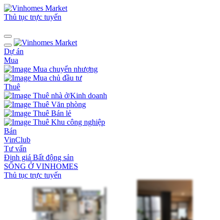
Thủ tục trực tuyến
Dự án
Mua
Mua chuyển nhượng
Mua chủ đầu tư
Thuê
Thuê nhà ở/Kinh doanh
Thuê Văn phòng
Thuê Bán lẻ
Thuê Khu công nghiệp
Bán
VinClub
Tư vấn
Định giá Bất động sản
SỐNG Ở VINHOMES
Thủ tục trực tuyến