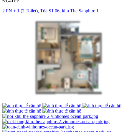
69,40 m²
2 PN + 1 (2 Toilet), Tòa S1.06, khu The Sapphire 1