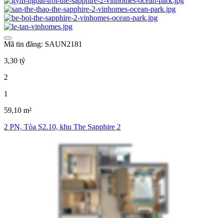
Mã tin đăng: SAUN2181
3,30 tỷ
2
1
59,10 m²
2 PN, Tòa S2.10, khu The Sapphire 2