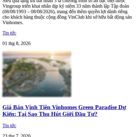
Siêu quà tặng ưu đãi nhân 3 là chương trình tri ân đặc biệt được
Vingroup triển khai nhân dịp kỷ niệm 33 năm thành lập Tập đoàn
(08/08/1993 – 08/08/2026), mang đến thêm quyền lợi dành riêng
cho khách hàng thuộc cộng đồng VinClub khi sở hữu bất động sản
Vinhomes.
Tin tức
01 thg 8, 2026
Giá Bán Vịnh Tiên Vinhomes Green Paradise Dự
Kiến: Tại Sao Thu Hút Giới Đầu Tư?
Tin tức
23 thg 7, 2026