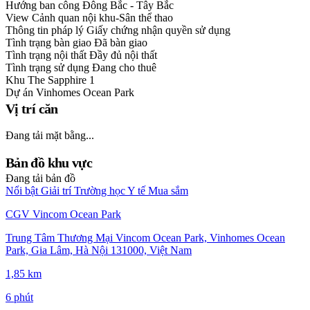
Hướng ban công
Đông Bắc - Tây Bắc
View
Cảnh quan nội khu-Sân thể thao
Thông tin pháp lý
Giấy chứng nhận quyền sử dụng
Tình trạng bàn giao
Đã bàn giao
Tình trạng nội thất
Đầy đủ nội thất
Tình trạng sử dụng
Đang cho thuê
Khu
The Sapphire 1
Dự án
Vinhomes Ocean Park
Vị trí căn
Đang tải mặt bằng...
Bản đồ khu vực
Đang tải bản đồ
Nổi bật
Giải trí
Trường học
Y tế
Mua sắm
CGV Vincom Ocean Park
Trung Tâm Thương Mại Vincom Ocean Park, Vinhomes Ocean
Park, Gia Lâm, Hà Nội 131000, Việt Nam
1,85 km
6 phút