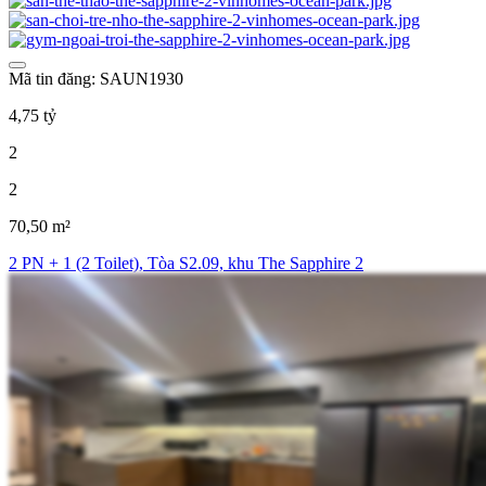
Mã tin đăng: SAUN1930
4,75 tỷ
2
2
70,50 m²
2 PN + 1 (2 Toilet), Tòa S2.09, khu The Sapphire 2