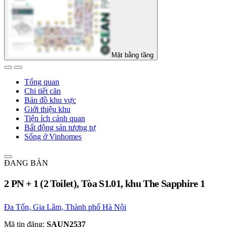
Mặt bằng tầng
Tổng quan
Chi tiết căn
Bản đồ khu vực
Giới thiệu khu
Tiện ích cảnh quan
Bất động sản tương tự
Sống ở Vinhomes
ĐANG BÁN
2 PN + 1 (2 Toilet), Tòa S1.01, khu The Sapphire 1
Đa Tốn, Gia Lâm, Thành phố Hà Nội
Mã tin đăng:
SAUN2537