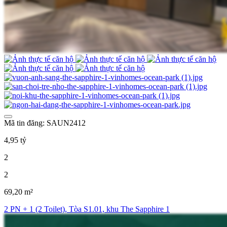
Mã tin đăng: SAUN2412
4,95 tỷ
2
2
69,20 m²
2 PN + 1 (2 Toilet), Tòa S1.01, khu The Sapphire 1