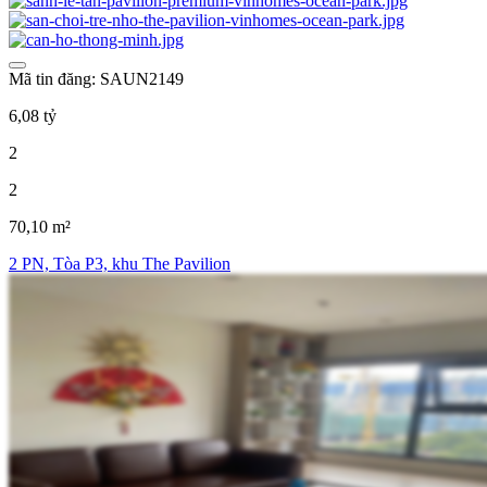
Mã tin đăng: SAUN2149
6,08 tỷ
2
2
70,10 m²
2 PN, Tòa P3, khu The Pavilion