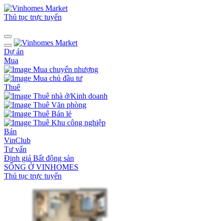
Thủ tục trực tuyến
Dự án
Mua
Mua chuyển nhượng
Mua chủ đầu tư
Thuê
Thuê nhà ở/Kinh doanh
Thuê Văn phòng
Thuê Bán lẻ
Thuê Khu công nghiệp
Bán
VinClub
Tư vấn
Định giá Bất động sản
SỐNG Ở VINHOMES
Thủ tục trực tuyến