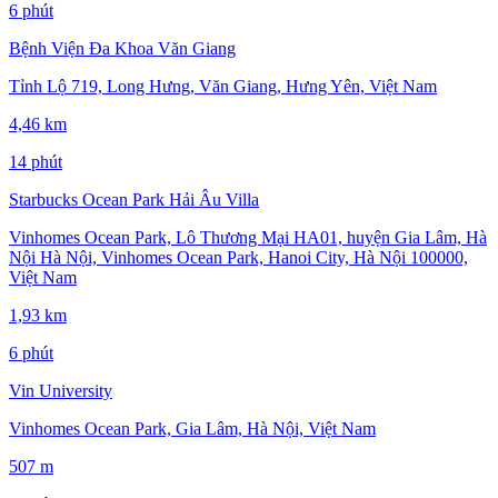
6 phút
Bệnh Viện Đa Khoa Văn Giang
Tỉnh Lộ 719, Long Hưng, Văn Giang, Hưng Yên, Việt Nam
4,46 km
14 phút
Starbucks Ocean Park Hải Âu Villa
Vinhomes Ocean Park, Lô Thương Mại HA01, huyện Gia Lâm, Hà
Nội Hà Nội, Vinhomes Ocean Park, Hanoi City, Hà Nội 100000,
Việt Nam
1,93 km
6 phút
Vin University
Vinhomes Ocean Park, Gia Lâm, Hà Nội, Việt Nam
507 m