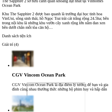
The Sapphire 2 sở hữu cảnh quan khoáng đạt nhất tại Vinhomes
Ocean Park
Khu The Sapphire 2 được bao quanh là trường đại học tinh hoa
VinUni, sông sinh thái, hồ Ngọc Trai trải cát trắng rộng 24.5ha; bên
trong nội khu là những khu vườn cây xanh rộng lớn nằm đan xen
bên dưới chân mỗi tòa căn hộ…
Danh sách tiện ích
Giải trí (4)
CGV Vincom Ocean Park
CGV Vincom Ocean Park là địa điểm lý tưởng để bạn và gia
đình cùng nhau thưởng thức những bộ phim hay và hấp dẫn