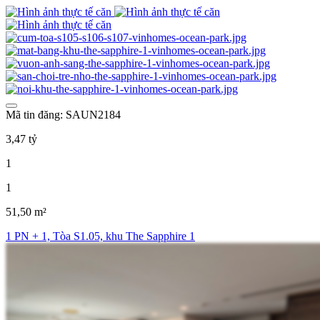
Mã tin đăng: SAUN2184
3,47 tỷ
1
1
51,50 m²
1 PN + 1, Tòa S1.05, khu The Sapphire 1