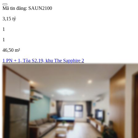
Mã tin đăng: SAUN2100
3,15 tỷ
1
1
46,50 m²
1 PN + 1, Tòa S2.19, khu The Sapphire 2