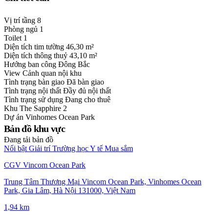
Vị trí tầng
8
Phòng ngủ
1
Toilet
1
Diện tích tim tường
46,30 m²
Diện tích thông thuỷ
43,10 m²
Hướng ban công
Đông Bắc
View
Cảnh quan nội khu
Tình trạng bàn giao
Đã bàn giao
Tình trạng nội thất
Đầy đủ nội thất
Tình trạng sử dụng
Đang cho thuê
Khu
The Sapphire 2
Dự án
Vinhomes Ocean Park
Bản đồ khu vực
Đang tải bản đồ
Nổi bật
Giải trí
Trường học
Y tế
Mua sắm
CGV Vincom Ocean Park
Trung Tâm Thương Mại Vincom Ocean Park, Vinhomes Ocean
Park, Gia Lâm, Hà Nội 131000, Việt Nam
1,94 km