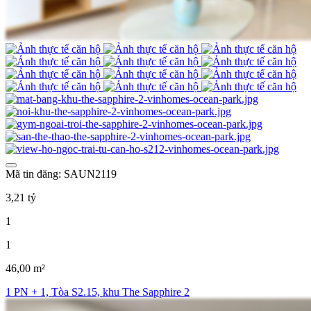
Mã tin đăng: SAUN2119
3,21 tỷ
1
1
46,00 m²
1 PN + 1, Tòa S2.15, khu The Sapphire 2