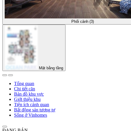
Phối cảnh (3)
Mặt bằng tầng
Tổng quan
Chi tiết căn
Bản đồ khu vực
Giới thiệu khu
Tiện ích cảnh quan
Bất động sản tương tự
Sống ở Vinhomes
ĐANG BÁN