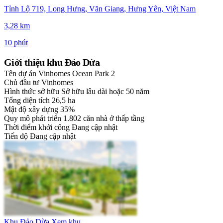
Tỉnh Lộ 719, Long Hưng, Văn Giang, Hưng Yên, Việt Nam
3,28 km
10 phút
Giới thiệu khu Đảo Dừa
Tên dự án
Vinhomes Ocean Park 2
Chủ đầu tư
Vinhomes
Hình thức sở hữu
Sở hữu lâu dài hoặc 50 năm
Tổng diện tích
26,5 ha
Mật độ xây dựng
35%
Quy mô phát triển
1.802 căn nhà ở thấp tầng
Thời điểm khởi công
Đang cập nhật
Tiến độ
Đang cập nhật
Khu Đảo Dừa
Xem khu