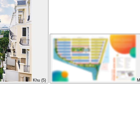
Khu (5)
M