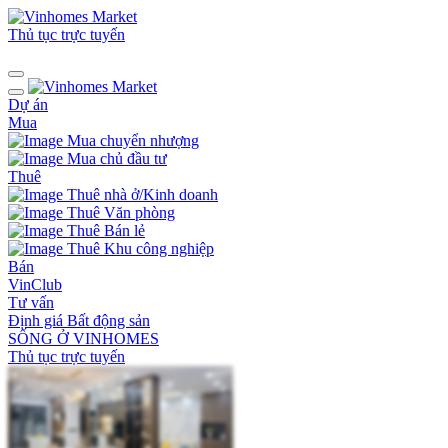
Thủ tục trực tuyến
Dự án
Mua
Mua chuyển nhượng
Mua chủ đầu tư
Thuê
Thuê nhà ở/Kinh doanh
Thuê Văn phòng
Thuê Bán lẻ
Thuê Khu công nghiệp
Bán
VinClub
Tư vấn
Định giá Bất động sản
SỐNG Ở VINHOMES
Thủ tục trực tuyến