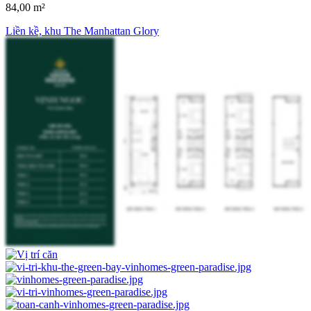
84,00 m²
Liền kề, khu The Manhattan Glory