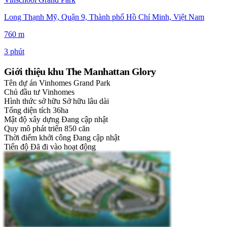
Long Thạnh Mỹ, Quận 9, Thành phố Hồ Chí Minh, Việt Nam
760 m
3 phút
Giới thiệu khu The Manhattan Glory
Tên dự án
Vinhomes Grand Park
Chủ đầu tư
Vinhomes
Hình thức sở hữu
Sở hữu lâu dài
Tổng diện tích
36ha
Mật độ xây dựng
Đang cập nhật
Quy mô phát triển
850 căn
Thời điểm khởi công
Đang cập nhật
Tiến độ
Đã đi vào hoạt động