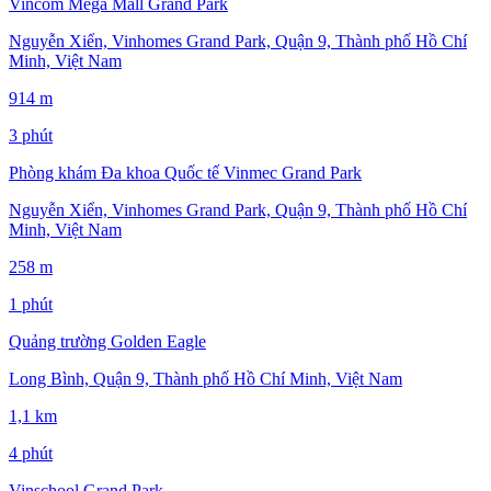
Vincom Mega Mall Grand Park
Nguyễn Xiển, Vinhomes Grand Park, Quận 9, Thành phố Hồ Chí
Minh, Việt Nam
914 m
3 phút
Phòng khám Đa khoa Quốc tế Vinmec Grand Park
Nguyễn Xiển, Vinhomes Grand Park, Quận 9, Thành phố Hồ Chí
Minh, Việt Nam
258 m
1 phút
Quảng trường Golden Eagle
Long Bình, Quận 9, Thành phố Hồ Chí Minh, Việt Nam
1,1 km
4 phút
Vinschool Grand Park