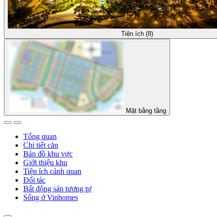
Tiện ích (8)
Mặt bằng tầng
Tổng quan
Chi tiết căn
Bản đồ khu vực
Giới thiệu khu
Tiện ích cảnh quan
Đối tác
Bất động sản tương tự
Sống ở Vinhomes