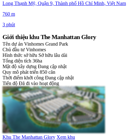
Long Thạnh Mỹ, Quận 9, Thành phố Hồ Chí Minh, Việt Nam
760 m
3 phút
Giới thiệu khu The Manhattan Glory
Tên dự án
Vinhomes Grand Park
Chủ đầu tư
Vinhomes
Hình thức sở hữu
Sở hữu lâu dài
Tổng diện tích
36ha
Mật độ xây dựng
Đang cập nhật
Quy mô phát triển
850 căn
Thời điểm khởi công
Đang cập nhật
Tiến độ
Đã đi vào hoạt động
Khu The Manhattan Glory
Xem khu