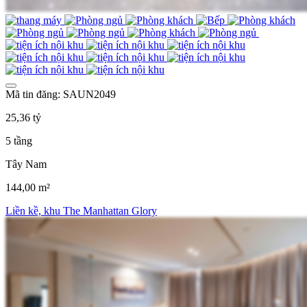
Mã tin đăng: SAUN2049
25,36 tỷ
5 tầng
Tây Nam
144,00 m²
Liền kề, khu The Manhattan Glory