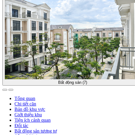
Bất động sản (7)
Tổng quan
Chi tiết căn
Bản đồ khu vực
Giới thiệu khu
Tiện ích cảnh quan
Đối tác
Bất động sản tương tự