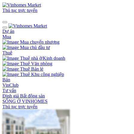
Thủ tục trực tuyến
Dự án
Mua
Mua chuyển nhượng
Mua chủ đầu tư
Thuê
Thuê nhà ở/Kinh doanh
Thuê Văn phòng
Thuê Bán lẻ
Thuê Khu công nghiệp
Bán
VinClub
Tư vấn
Định giá Bất động sản
SỐNG Ở VINHOMES
Thủ tục trực tuyến