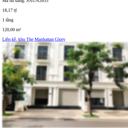
Mã tin đăng: SAUN2635
18,17 tỷ
1 tầng
120,00 m²
Liền kề, khu The Manhattan Glory