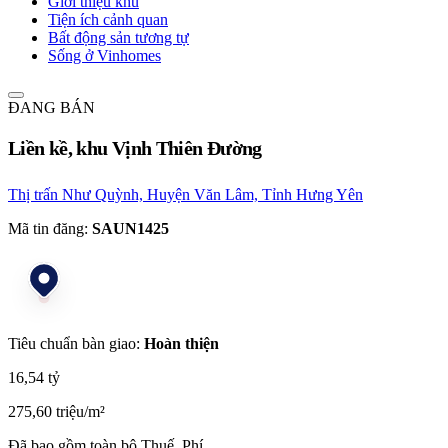
Giới thiệu khu
Tiện ích cảnh quan
Bất động sản tương tự
Sống ở Vinhomes
ĐANG BÁN
Liền kề, khu Vịnh Thiên Đường
Thị trấn Như Quỳnh, Huyện Văn Lâm, Tỉnh Hưng Yên
Mã tin đăng:
SAUN1425
Tiêu chuẩn bàn giao:
Hoàn thiện
16,54 tỷ
275,60 triệu/m²
Đã bao gồm toàn bộ Thuế, Phí