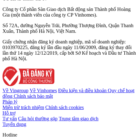
Công ty Cổ phần Sàn Giao dịch Bất động sản Thành phố Hoàng
Gia (một thành viên của công ty CP Vinhomes).
Số 72A, đường Nguyễn Trãi, Phường Thượng Đình, Quận Thanh
Xuân, Thành phố Hà Nội, Việt Nam.
Giấy chứng nhận đăng ký doanh nghiệp, mã số doanh nghiệp:
0103970225, đăng ký lần đầu ngày 11/06/2009, đăng ký thay đổi
lần thứ 14 ngày 12/12/2019, cấp bởi Sở Kế hoạch và Đầu tư Thành
phố Hà Nội.
Về Vingroup
Về Vinhomes
Điều kiện và điều khoản
Quy chế hoạt
động
Chính sách bảo mật
Pháp lý
Miễn trừ trách nhiệm
Chính sách cookies
Hỗ trợ
Tư vấn
Câu hỏi thường gặp
Trung tâm giao dịch
Tuyển dụng
Hotline