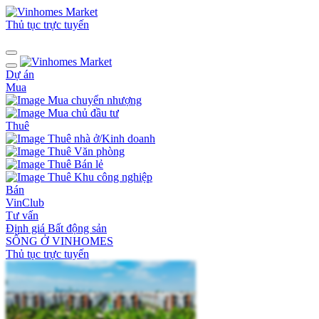
Thủ tục trực tuyến
Dự án
Mua
Mua chuyển nhượng
Mua chủ đầu tư
Thuê
Thuê nhà ở/Kinh doanh
Thuê Văn phòng
Thuê Bán lẻ
Thuê Khu công nghiệp
Bán
VinClub
Tư vấn
Định giá Bất động sản
SỐNG Ở VINHOMES
Thủ tục trực tuyến