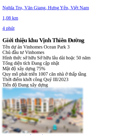
Nghĩa Trụ, Văn Giang, Hưng Yên, Việt Nam
1,08 km
4 phút
Giới thiệu khu Vịnh Thiên Đường
Tên dự án
Vinhomes Ocean Park 3
Chủ đầu tư
Vinhomes
Hình thức sở hữu
Sở hữu lâu dài hoặc 50 năm
Tổng diện tích
Đang cập nhật
Mật độ xây dựng
75%
Quy mô phát triển
1007 căn nhà ở thấp tầng
Thời điểm khởi công
Quý III/2023
Tiến độ
Đang xây dựng