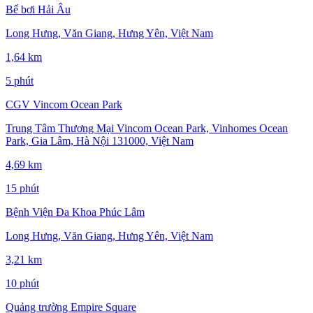
Bể bơi Hải Âu
Long Hưng, Văn Giang, Hưng Yên, Việt Nam
1,64 km
5 phút
CGV Vincom Ocean Park
Trung Tâm Thương Mại Vincom Ocean Park, Vinhomes Ocean
Park, Gia Lâm, Hà Nội 131000, Việt Nam
4,69 km
15 phút
Bệnh Viện Đa Khoa Phúc Lâm
Long Hưng, Văn Giang, Hưng Yên, Việt Nam
3,21 km
10 phút
Quảng trường Empire Square