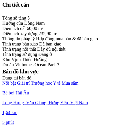
Chi tiết căn
Tổng số tầng
5
Hướng cửa
Đông Nam
Diện tích đất
60,00 m²
Diện tích xây dựng
235,90 m²
Thông tin pháp lý
Hợp đồng mua bán & đã bàn giao
Tình trạng bàn giao
Đã bàn giao
Tình trạng nội thất
Đầy đủ nội thất
Tình trạng sử dụng
Đang ở
Khu
Vịnh Thiên Đường
Dự án
Vinhomes Ocean Park 3
Bản đồ khu vực
Đang tải bản đồ
Nổi bật
Giải trí
Trường học
Y tế
Mua sắm
Bể bơi Hải Âu
Long Hưng, Văn Giang, Hưng Yên, Việt Nam
1,64 km
5 phút