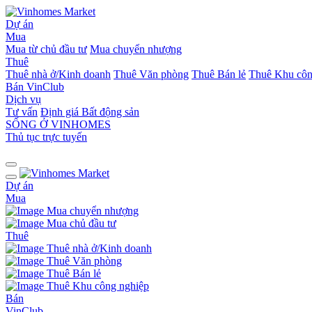
Dự án
Mua
Mua từ chủ đầu tư
Mua chuyển nhượng
Thuê
Thuê nhà ở/Kinh doanh
Thuê Văn phòng
Thuê Bán lẻ
Thuê Khu côn
Bán
VinClub
Dịch vụ
Tư vấn
Định giá Bất động sản
SỐNG Ở VINHOMES
Thủ tục trực tuyến
Dự án
Mua
Mua chuyển nhượng
Mua chủ đầu tư
Thuê
Thuê nhà ở/Kinh doanh
Thuê Văn phòng
Thuê Bán lẻ
Thuê Khu công nghiệp
Bán
VinClub