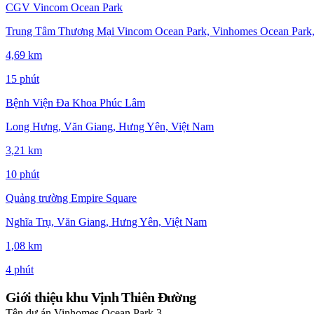
CGV Vincom Ocean Park
Trung Tâm Thương Mại Vincom Ocean Park, Vinhomes Ocean Park,
4,69 km
15 phút
Bệnh Viện Đa Khoa Phúc Lâm
Long Hưng, Văn Giang, Hưng Yên, Việt Nam
3,21 km
10 phút
Quảng trường Empire Square
Nghĩa Trụ, Văn Giang, Hưng Yên, Việt Nam
1,08 km
4 phút
Giới thiệu khu Vịnh Thiên Đường
Tên dự án
Vinhomes Ocean Park 3