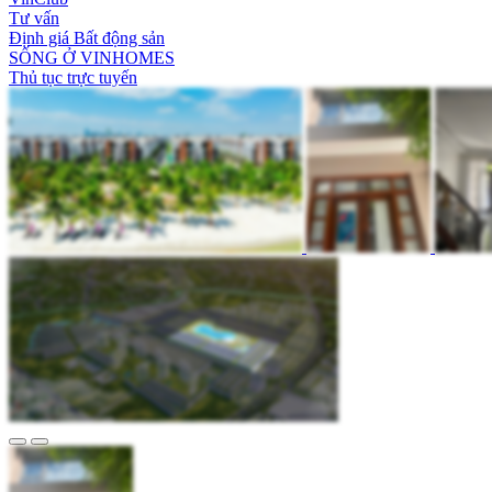
Tư vấn
Định giá Bất động sản
SỐNG Ở VINHOMES
Thủ tục trực tuyến