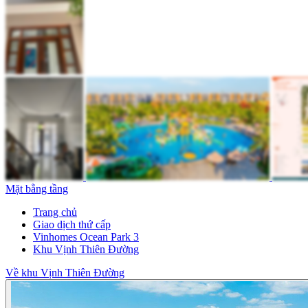
Mặt bằng tầng
Trang chủ
Giao dịch thứ cấp
Vinhomes Ocean Park 3
Khu Vịnh Thiên Đường
Về khu Vịnh Thiên Đường