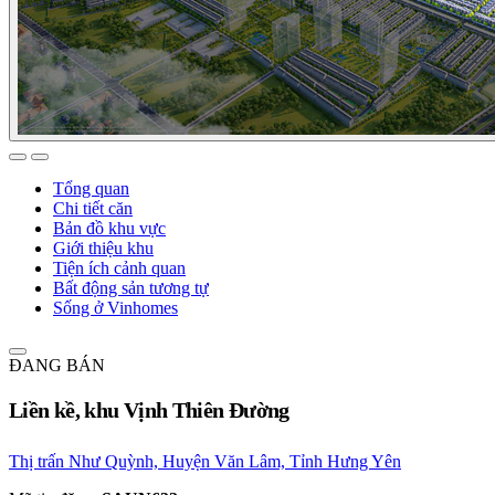
Tổng quan
Chi tiết căn
Bản đồ khu vực
Giới thiệu khu
Tiện ích cảnh quan
Bất động sản tương tự
Sống ở Vinhomes
ĐANG BÁN
Liền kề, khu Vịnh Thiên Đường
Thị trấn Như Quỳnh, Huyện Văn Lâm, Tỉnh Hưng Yên