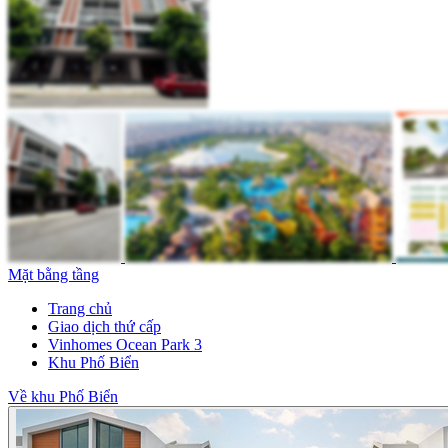
Mặt bằng tầng
Trang chủ
Giao dịch thứ cấp
Vinhomes Ocean Park 3
Khu Phố Biển
Về khu Phố Biển