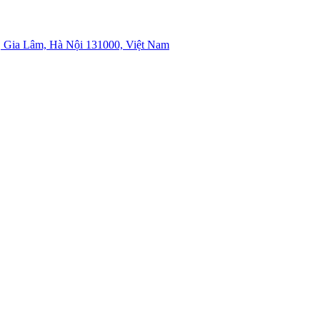
 Gia Lâm, Hà Nội 131000, Việt Nam