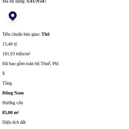
Mã tin đăng:
SAUN547
Tiêu chuẩn bàn giao:
Thô
15,46 tỷ
181,93 triệu/m²
Đã bao gồm toàn bộ Thuế, Phí
5
Tầng
Đông Nam
Hướng cửa
85,00 m²
Diện tích đất