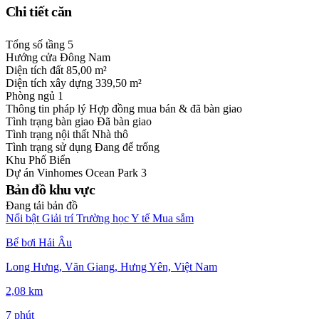
Chi tiết căn
Tổng số tầng
5
Hướng cửa
Đông Nam
Diện tích đất
85,00 m²
Diện tích xây dựng
339,50 m²
Phòng ngủ
1
Thông tin pháp lý
Hợp đồng mua bán & đã bàn giao
Tình trạng bàn giao
Đã bàn giao
Tình trạng nội thất
Nhà thô
Tình trạng sử dụng
Đang để trống
Khu
Phố Biển
Dự án
Vinhomes Ocean Park 3
Bản đồ khu vực
Đang tải bản đồ
Nổi bật
Giải trí
Trường học
Y tế
Mua sắm
Bể bơi Hải Âu
Long Hưng, Văn Giang, Hưng Yên, Việt Nam
2,08 km
7 phút