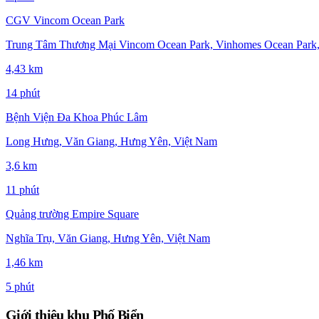
CGV Vincom Ocean Park
Trung Tâm Thương Mại Vincom Ocean Park, Vinhomes Ocean Park,
4,43 km
14 phút
Bệnh Viện Đa Khoa Phúc Lâm
Long Hưng, Văn Giang, Hưng Yên, Việt Nam
3,6 km
11 phút
Quảng trường Empire Square
Nghĩa Trụ, Văn Giang, Hưng Yên, Việt Nam
1,46 km
5 phút
Giới thiệu khu Phố Biển