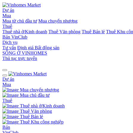
Dự án
Mua
Mua từ chủ đầu tư
Mua chuyển nhượng
Thuê
Thuê nhà ở/Kinh doanh
Thuê Văn phòng
Thuê Bán lẻ
Thuê Khu côn
Bán
VinClub
Dịch vụ
Tư vấn
Định giá Bất động sản
SỐNG Ở VINHOMES
Thủ tục trực tuyến
Dự án
Mua
Mua chuyển nhượng
Mua chủ đầu tư
Thuê
Thuê nhà ở/Kinh doanh
Thuê Văn phòng
Thuê Bán lẻ
Thuê Khu công nghiệp
Bán
VinClub