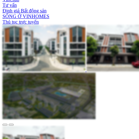
Tư vấn
Định giá Bất động sản
SỐNG Ở VINHOMES
Thủ tục trực tuyến