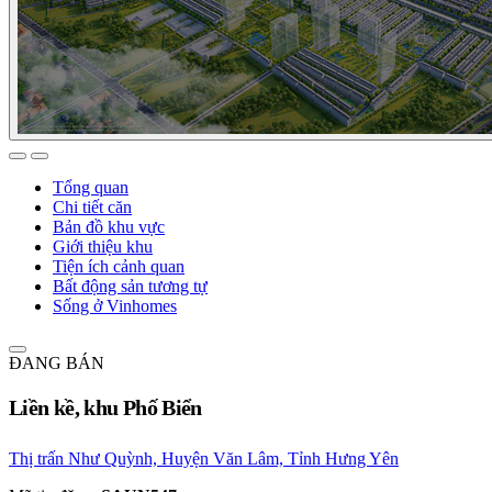
Tổng quan
Chi tiết căn
Bản đồ khu vực
Giới thiệu khu
Tiện ích cảnh quan
Bất động sản tương tự
Sống ở Vinhomes
ĐANG BÁN
Liền kề, khu Phố Biển
Thị trấn Như Quỳnh, Huyện Văn Lâm, Tỉnh Hưng Yên