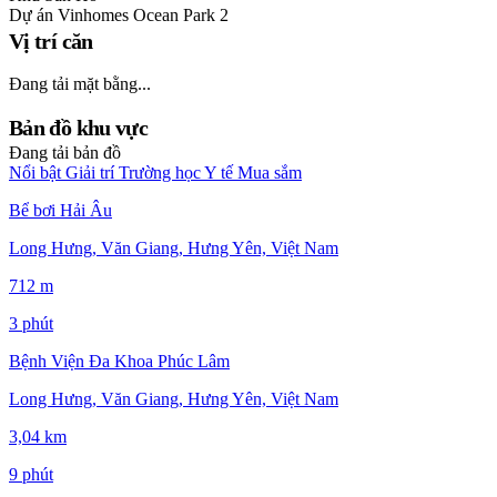
Dự án
Vinhomes Ocean Park 2
Vị trí căn
Đang tải mặt bằng...
Bản đồ khu vực
Đang tải bản đồ
Nổi bật
Giải trí
Trường học
Y tế
Mua sắm
Bể bơi Hải Âu
Long Hưng, Văn Giang, Hưng Yên, Việt Nam
712 m
3 phút
Bệnh Viện Đa Khoa Phúc Lâm
Long Hưng, Văn Giang, Hưng Yên, Việt Nam
3,04 km
9 phút