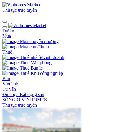
Thủ tục trực tuyến
Dự án
Mua
Mua chuyển nhượng
Mua chủ đầu tư
Thuê
Thuê nhà ở/Kinh doanh
Thuê Văn phòng
Thuê Bán lẻ
Thuê Khu công nghiệp
Bán
VinClub
Tư vấn
Định giá Bất động sản
SỐNG Ở VINHOMES
Thủ tục trực tuyến