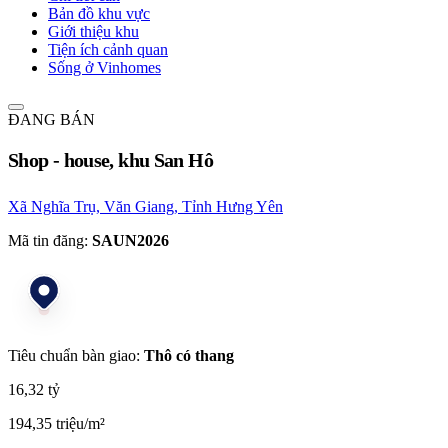
Bản đồ khu vực
Giới thiệu khu
Tiện ích cảnh quan
Sống ở Vinhomes
ĐANG BÁN
Shop - house, khu San Hô
Xã Nghĩa Trụ, Văn Giang, Tỉnh Hưng Yên
Mã tin đăng:
SAUN2026
Tiêu chuẩn bàn giao:
Thô có thang
16,32 tỷ
194,35 triệu/m²