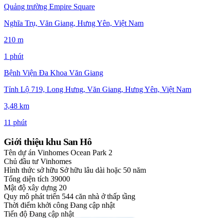
Quảng trường Empire Square
Nghĩa Trụ, Văn Giang, Hưng Yên, Việt Nam
210 m
1 phút
Bệnh Viện Đa Khoa Văn Giang
Tỉnh Lộ 719, Long Hưng, Văn Giang, Hưng Yên, Việt Nam
3,48 km
11 phút
Giới thiệu khu San Hô
Tên dự án
Vinhomes Ocean Park 2
Chủ đầu tư
Vinhomes
Hình thức sở hữu
Sở hữu lâu dài hoặc 50 năm
Tổng diện tích
39000
Mật độ xây dựng
20
Quy mô phát triển
544 căn nhà ở thấp tầng
Thời điểm khởi công
Đang cập nhật
Tiến độ
Đang cập nhật