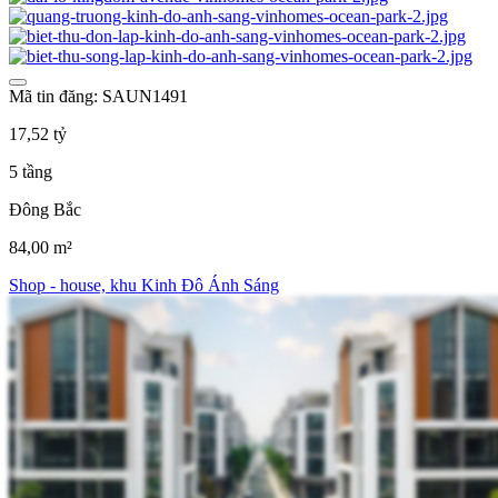
Mã tin đăng: SAUN1491
17,52 tỷ
5 tầng
Đông Bắc
84,00 m²
Shop - house, khu Kinh Đô Ánh Sáng