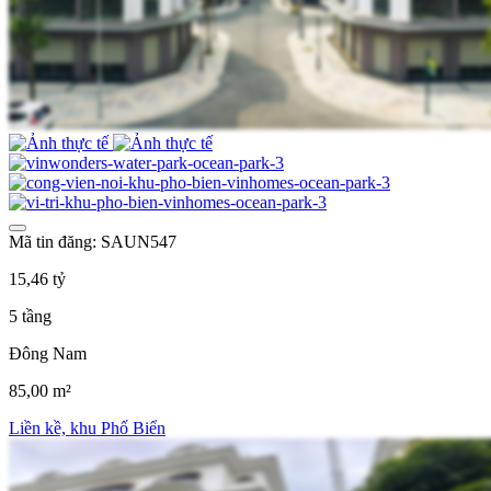
Mã tin đăng: SAUN547
15,46 tỷ
5 tầng
Đông Nam
85,00 m²
Liền kề, khu Phố Biển