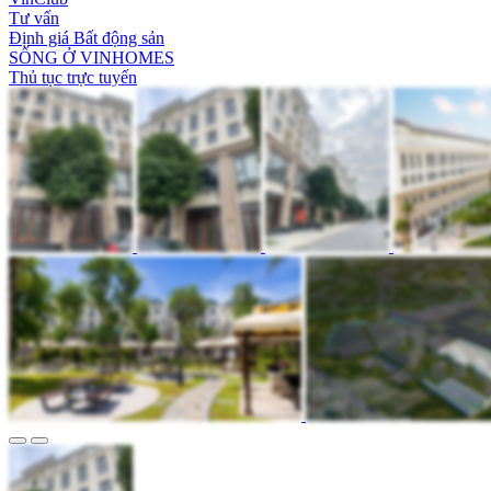
Tư vấn
Định giá Bất động sản
SỐNG Ở VINHOMES
Thủ tục trực tuyến