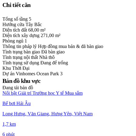
Chi tiết căn
Tổng số tầng
5
Hướng cửa
Tây Bắc
Diện tích đất
68,00 m²
Diện tích xây dựng
271,00 m²
Phòng ngủ
1
Thông tin pháp lý
Hợp đồng mua bán & đã bàn giao
Tình trạng bàn giao
Đã bàn giao
Tình trạng nội thất
Nhà thô
Tình trạng sử dụng
Đang để trống
Khu
Thời Đại
Dự án
Vinhomes Ocean Park 3
Bản đồ khu vực
Đang tải bản đồ
Nổi bật
Giải trí
Trường học
Y tế
Mua sắm
Bể bơi Hải Âu
Long Hưng, Văn Giang, Hưng Yên, Việt Nam
1,7 km
6 phút