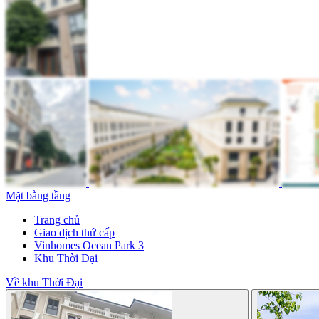
Mặt bằng tầng
Trang chủ
Giao dịch thứ cấp
Vinhomes Ocean Park 3
Khu Thời Đại
Về khu Thời Đại