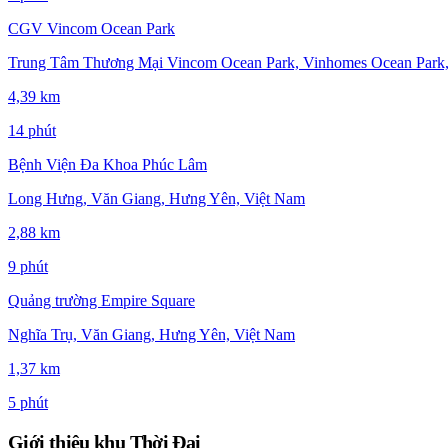
CGV Vincom Ocean Park
Trung Tâm Thương Mại Vincom Ocean Park, Vinhomes Ocean Park,
4,39 km
14 phút
Bệnh Viện Đa Khoa Phúc Lâm
Long Hưng, Văn Giang, Hưng Yên, Việt Nam
2,88 km
9 phút
Quảng trường Empire Square
Nghĩa Trụ, Văn Giang, Hưng Yên, Việt Nam
1,37 km
5 phút
Giới thiệu khu Thời Đại