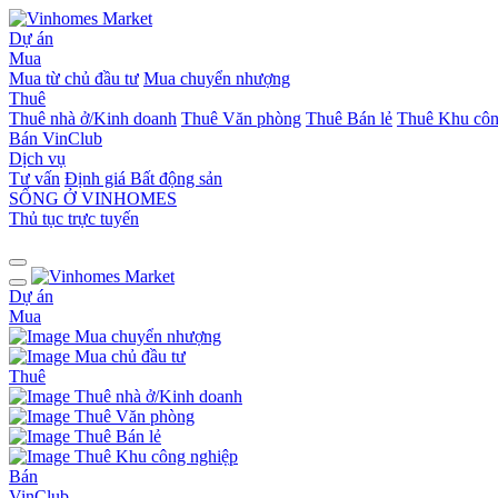
Dự án
Mua
Mua từ chủ đầu tư
Mua chuyển nhượng
Thuê
Thuê nhà ở/Kinh doanh
Thuê Văn phòng
Thuê Bán lẻ
Thuê Khu côn
Bán
VinClub
Dịch vụ
Tư vấn
Định giá Bất động sản
SỐNG Ở VINHOMES
Thủ tục trực tuyến
Dự án
Mua
Mua chuyển nhượng
Mua chủ đầu tư
Thuê
Thuê nhà ở/Kinh doanh
Thuê Văn phòng
Thuê Bán lẻ
Thuê Khu công nghiệp
Bán
VinClub