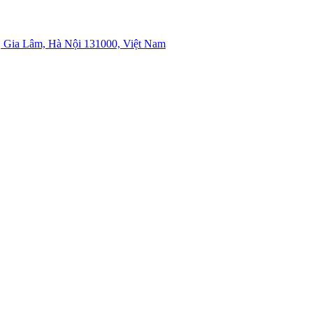
 Gia Lâm, Hà Nội 131000, Việt Nam