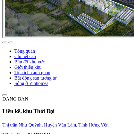
Tổng quan
Chi tiết căn
Bản đồ khu vực
Giới thiệu khu
Tiện ích cảnh quan
Bất động sản tương tự
Sống ở Vinhomes
ĐANG BÁN
Liền kề, khu Thời Đại
Thị trấn Như Quỳnh, Huyện Văn Lâm, Tỉnh Hưng Yên