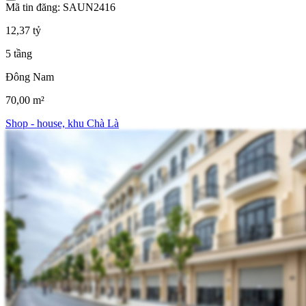
Mã tin đăng: SAUN2416
12,37 tỷ
5 tầng
Đông Nam
70,00 m²
Shop - house, khu Chà Là