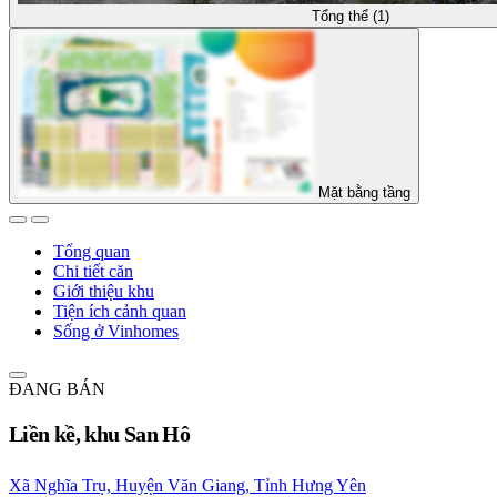
Tổng thể (1)
Mặt bằng tầng
Tổng quan
Chi tiết căn
Giới thiệu khu
Tiện ích cảnh quan
Sống ở Vinhomes
ĐANG BÁN
Liền kề, khu San Hô
Xã Nghĩa Trụ, Huyện Văn Giang, Tỉnh Hưng Yên