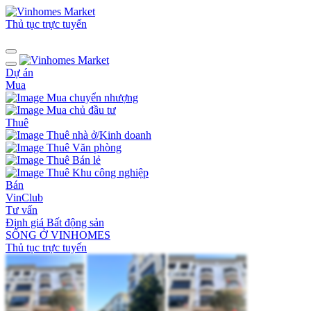
Thủ tục trực tuyến
Dự án
Mua
Mua chuyển nhượng
Mua chủ đầu tư
Thuê
Thuê nhà ở/Kinh doanh
Thuê Văn phòng
Thuê Bán lẻ
Thuê Khu công nghiệp
Bán
VinClub
Tư vấn
Định giá Bất động sản
SỐNG Ở VINHOMES
Thủ tục trực tuyến