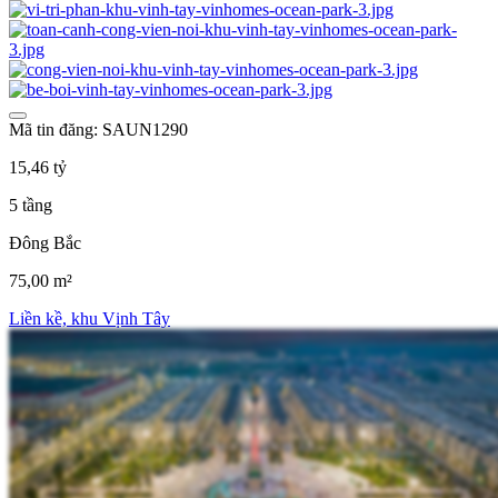
Mã tin đăng: SAUN1290
15,46 tỷ
5 tầng
Đông Bắc
75,00 m²
Liền kề, khu Vịnh Tây