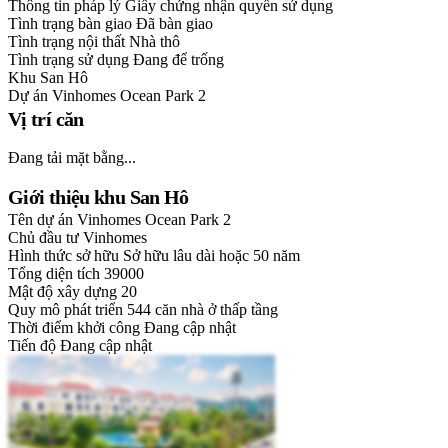
Thông tin pháp lý
Giấy chứng nhận quyền sử dụng
Tình trạng bàn giao
Đã bàn giao
Tình trạng nội thất
Nhà thô
Tình trạng sử dụng
Đang để trống
Khu
San Hô
Dự án
Vinhomes Ocean Park 2
Vị trí căn
Đang tải mặt bằng...
Giới thiệu khu San Hô
Tên dự án
Vinhomes Ocean Park 2
Chủ đầu tư
Vinhomes
Hình thức sở hữu
Sở hữu lâu dài hoặc 50 năm
Tổng diện tích
39000
Mật độ xây dựng
20
Quy mô phát triển
544 căn nhà ở thấp tầng
Thời điểm khởi công
Đang cập nhật
Tiến độ
Đang cập nhật