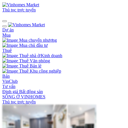
Thủ tục trực tuyến
Dự án
Mua
Mua chuyển nhượng
Mua chủ đầu tư
Thuê
Thuê nhà ở/Kinh doanh
Thuê Văn phòng
Thuê Bán lẻ
Thuê Khu công nghiệp
Bán
VinClub
Tư vấn
Định giá Bất động sản
SỐNG Ở VINHOMES
Thủ tục trực tuyến