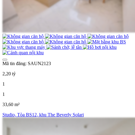
Mã tin đăng: SAUN2123
2,20 tỷ
1
1
33,60 m²
Studio, Tòa BS12, khu The Beverly Solari