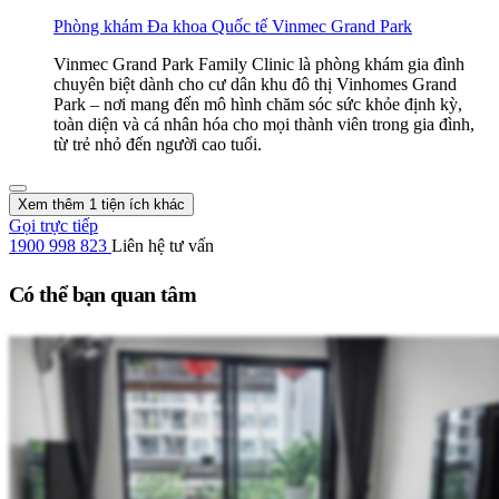
Phòng khám Đa khoa Quốc tế Vinmec Grand Park
Vinmec Grand Park Family Clinic là phòng khám gia đình
chuyên biệt dành cho cư dân khu đô thị Vinhomes Grand
Park – nơi mang đến mô hình chăm sóc sức khỏe định kỳ,
toàn diện và cá nhân hóa cho mọi thành viên trong gia đình,
từ trẻ nhỏ đến người cao tuổi.
Xem thêm 1 tiện ích khác
Gọi trực tiếp
1900 998 823
Liên hệ tư vấn
Có thể bạn quan tâm