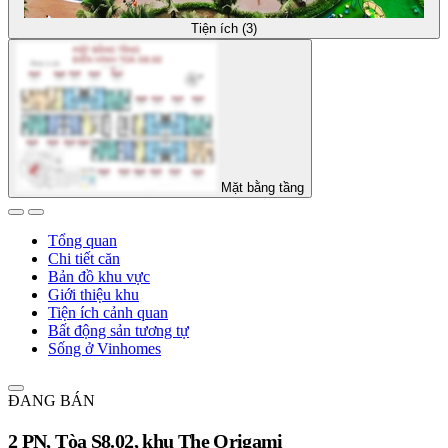
Tiện ích (3)
Mặt bằng tầng
Tổng quan
Chi tiết căn
Bản đồ khu vực
Giới thiệu khu
Tiện ích cảnh quan
Bất động sản tương tự
Sống ở Vinhomes
ĐANG BÁN
2 PN, Tòa S8.02, khu The Origami