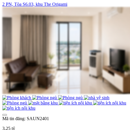
2 PN, Tòa S6.03, khu The Origami
Mã tin đăng: SAUN2401
3,25 tỷ