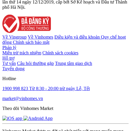
lần thứ 14 ngày 12/12/2019, cấp bởi Sở Kế hoạch và Đầu tư Thành
phố Hà Nội.
Về Vingroup
Về Vinhomes
Điều kiện và điều khoản
Quy chế hoạt
động
Chính sách bảo mật
Pháp lý
Miễn trừ trách nhiệm
Chính sách cookies
Hỗ trợ
Tư vấn
Câu hỏi thường gặp
Trung tâm giao dịch
Tuyển dụng
Hotline
1900 998 823
Từ 8:30 - 20:00 trừ ngày Lễ, Tết
market@vinhomes.vn
Theo dõi Vinhomes Market