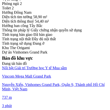
Phòng ngủ
2
Toilet
2
Hướng
Đông Nam
Diện tích tim tường
58,90 m²
Diện tích thông thuỷ
54,40 m²
Hướng ban công
Tây Bắc
Thông tin pháp lý
Giấy chứng nhận quyền sử dụng
Tình trạng bàn giao
Đã bàn giao
Tình trạng nội thất
Đầy đủ nội thất
Tình trạng sử dụng
Đang ở
Khu
The Origami
Dự án
Vinhomes Grand Park
Bản đồ khu vực
Đang tải bản đồ
Nổi bật
Giải trí
Trường học
Y tế
Mua sắm
Vincom Mega Mall Grand Park
Nguyễn Xiển, Vinhomes Grand Park, Quận 9, Thành phố Hồ Chí
Minh, Việt Nam
737 m
3 phút