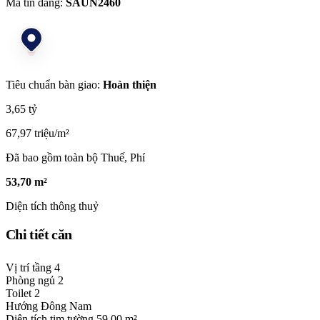
Mã tin đăng:
SAUN2460
Tiêu chuẩn bàn giao:
Hoàn thiện
3,65 tỷ
67,97 triệu/m²
Đã bao gồm toàn bộ Thuế, Phí
53,70 m²
Diện tích thông thuỷ
Chi tiết căn
Vị trí tầng
4
Phòng ngủ
2
Toilet
2
Hướng
Đông Nam
Diện tích tim tường
59,00 m²