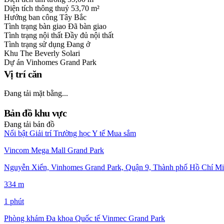
Diện tích thông thuỷ
53,70 m²
Hướng ban công
Tây Bắc
Tình trạng bàn giao
Đã bàn giao
Tình trạng nội thất
Đầy đủ nội thất
Tình trạng sử dụng
Đang ở
Khu
The Beverly Solari
Dự án
Vinhomes Grand Park
Vị trí căn
Đang tải mặt bằng...
Bản đồ khu vực
Đang tải bản đồ
Nổi bật
Giải trí
Trường học
Y tế
Mua sắm
Vincom Mega Mall Grand Park
Nguyễn Xiển, Vinhomes Grand Park, Quận 9, Thành phố Hồ Chí Mi
334 m
1 phút
Phòng khám Đa khoa Quốc tế Vinmec Grand Park