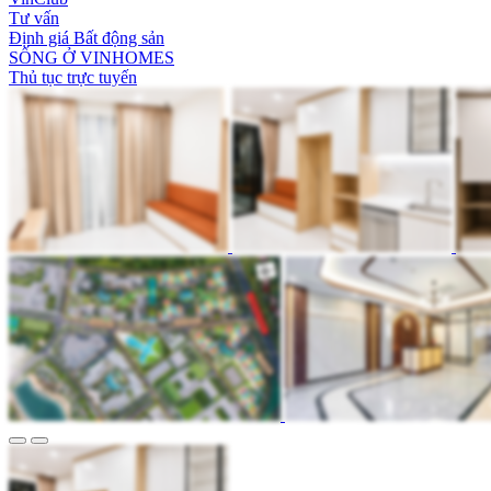
Tư vấn
Định giá Bất động sản
SỐNG Ở VINHOMES
Thủ tục trực tuyến