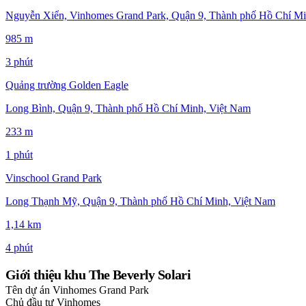
Nguyễn Xiển, Vinhomes Grand Park, Quận 9, Thành phố Hồ Chí Mi
985 m
3 phút
Quảng trường Golden Eagle
Long Bình, Quận 9, Thành phố Hồ Chí Minh, Việt Nam
233 m
1 phút
Vinschool Grand Park
Long Thạnh Mỹ, Quận 9, Thành phố Hồ Chí Minh, Việt Nam
1,14 km
4 phút
Giới thiệu khu The Beverly Solari
Tên dự án
Vinhomes Grand Park
Chủ đầu tư
Vinhomes