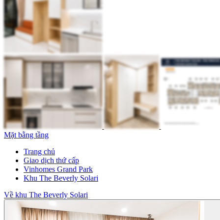
Mặt bằng tầng
Trang chủ
Giao dịch thứ cấp
Vinhomes Grand Park
Khu The Beverly Solari
Về khu The Beverly Solari