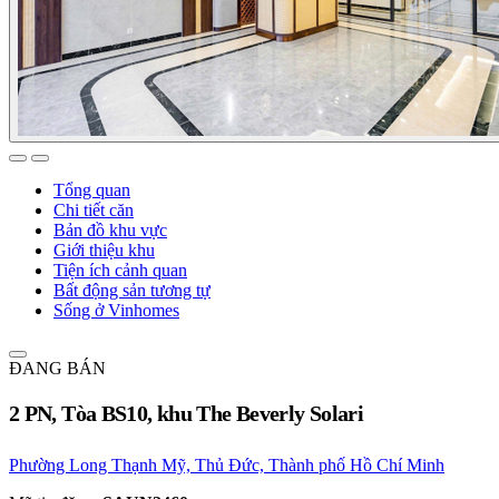
Tổng quan
Chi tiết căn
Bản đồ khu vực
Giới thiệu khu
Tiện ích cảnh quan
Bất động sản tương tự
Sống ở Vinhomes
ĐANG BÁN
2 PN, Tòa BS10, khu The Beverly Solari
Phường Long Thạnh Mỹ, Thủ Đức, Thành phố Hồ Chí Minh