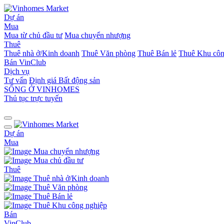
Dự án
Mua
Mua từ chủ đầu tư
Mua chuyển nhượng
Thuê
Thuê nhà ở/Kinh doanh
Thuê Văn phòng
Thuê Bán lẻ
Thuê Khu côn
Bán
VinClub
Dịch vụ
Tư vấn
Định giá Bất động sản
SỐNG Ở VINHOMES
Thủ tục trực tuyến
Dự án
Mua
Mua chuyển nhượng
Mua chủ đầu tư
Thuê
Thuê nhà ở/Kinh doanh
Thuê Văn phòng
Thuê Bán lẻ
Thuê Khu công nghiệp
Bán
VinClub