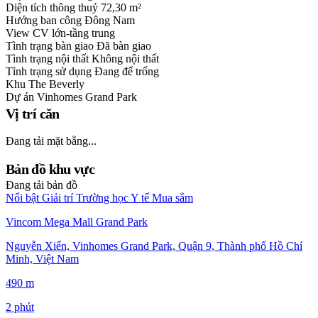
Diện tích thông thuỷ
72,30 m²
Hướng ban công
Đông Nam
View
CV lớn-tầng trung
Tình trạng bàn giao
Đã bàn giao
Tình trạng nội thất
Không nội thất
Tình trạng sử dụng
Đang để trống
Khu
The Beverly
Dự án
Vinhomes Grand Park
Vị trí căn
Đang tải mặt bằng...
Bản đồ khu vực
Đang tải bản đồ
Nổi bật
Giải trí
Trường học
Y tế
Mua sắm
Vincom Mega Mall Grand Park
Nguyễn Xiển, Vinhomes Grand Park, Quận 9, Thành phố Hồ Chí
Minh, Việt Nam
490 m
2 phút