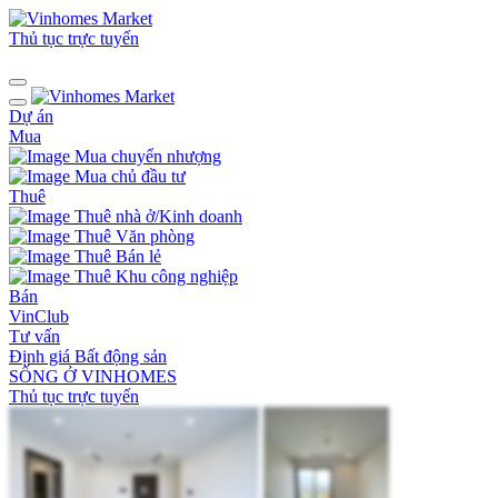
Thủ tục trực tuyến
Dự án
Mua
Mua chuyển nhượng
Mua chủ đầu tư
Thuê
Thuê nhà ở/Kinh doanh
Thuê Văn phòng
Thuê Bán lẻ
Thuê Khu công nghiệp
Bán
VinClub
Tư vấn
Định giá Bất động sản
SỐNG Ở VINHOMES
Thủ tục trực tuyến