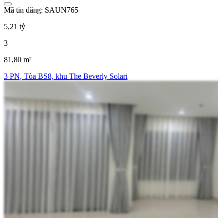
Mã tin đăng: SAUN765
5,21 tỷ
3
81,80 m²
3 PN, Tòa BS8, khu The Beverly Solari