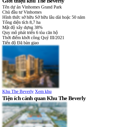
Giới thiệu khu The Beverly
Tên dự án
Vinhomes Grand Park
Chủ đầu tư
Vinhomes
Hình thức sở hữu
Sở hữu lâu dài hoặc 50 năm
Tổng diện tích
8,7 ha
Mật độ xây dựng
38%
Quy mô phát triển
6 tòa căn hộ
Thời điểm khởi công
Quý III/2021
Tiến độ
Đã bàn giao
Khu The Beverly
Xem khu
Tiện ích cảnh quan Khu The Beverly