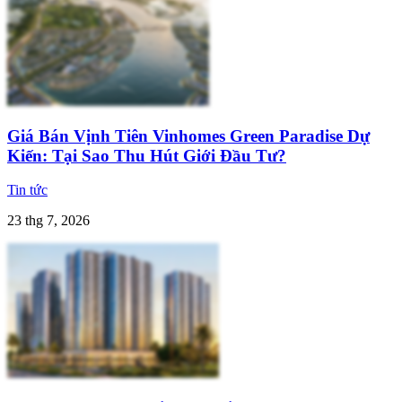
Giá Bán Vịnh Tiên Vinhomes Green Paradise Dự
Kiến: Tại Sao Thu Hút Giới Đầu Tư?
Tin tức
23 thg 7, 2026