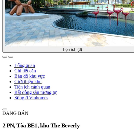
Tiện ích (3)
Tổng quan
Chi tiết căn
Bản đồ khu vực
Giới thiệu khu
Tiện ích cảnh quan
Bất động sản tương tự
Sống ở Vinhomes
ĐANG BÁN
2 PN, Tòa BE1, khu The Beverly