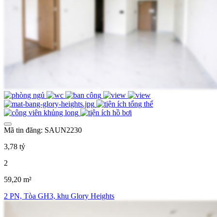
Mã tin đăng: SAUN2230
3,78 tỷ
2
59,20 m²
2 PN, Tòa GH3, khu Glory Heights