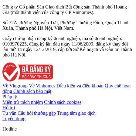
Công ty Cổ phần Sàn Giao dịch Bất động sản Thành phố Hoàng
Gia (một thành viên của công ty CP Vinhomes).
Số 72A, đường Nguyễn Trãi, Phường Thượng Đình, Quận Thanh
Xuân, Thành phố Hà Nội, Việt Nam.
Giấy chứng nhận đăng ký doanh nghiệp, mã số doanh nghiệp:
0103970225, đăng ký lần đầu ngày 11/06/2009, đăng ký thay đổi
lần thứ 14 ngày 12/12/2019, cấp bởi Sở Kế hoạch và Đầu tư Thành
phố Hà Nội.
Về Vingroup
Về Vinhomes
Điều kiện và điều khoản
Quy chế hoạt
động
Chính sách bảo mật
Pháp lý
Miễn trừ trách nhiệm
Chính sách cookies
Hỗ trợ
Tư vấn
Câu hỏi thường gặp
Trung tâm giao dịch
Tuyển dụng
Hotline