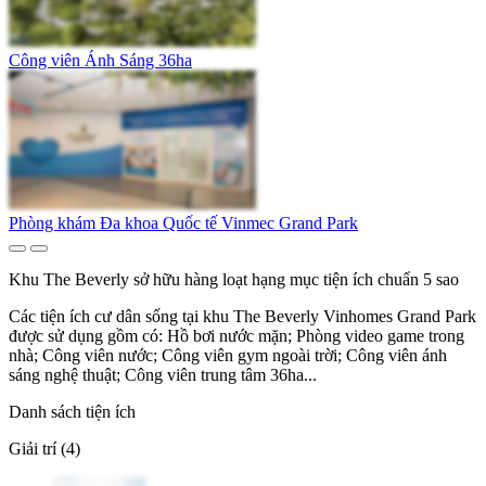
Công viên Ánh Sáng 36ha
Phòng khám Đa khoa Quốc tế Vinmec Grand Park
Khu The Beverly sở hữu hàng loạt hạng mục tiện ích chuẩn 5 sao
Các tiện ích cư dân sống tại khu The Beverly Vinhomes Grand Park
được sử dụng gồm có: Hồ bơi nước mặn; Phòng video game trong
nhà; Công viên nước; Công viên gym ngoài trời; Công viên ánh
sáng nghệ thuật; Công viên trung tâm 36ha...
Danh sách tiện ích
Giải trí (4)