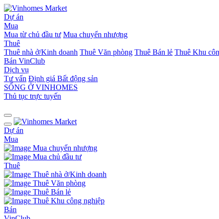
Dự án
Mua
Mua từ chủ đầu tư
Mua chuyển nhượng
Thuê
Thuê nhà ở/Kinh doanh
Thuê Văn phòng
Thuê Bán lẻ
Thuê Khu côn
Bán
VinClub
Dịch vụ
Tư vấn
Định giá Bất động sản
SỐNG Ở VINHOMES
Thủ tục trực tuyến
Dự án
Mua
Mua chuyển nhượng
Mua chủ đầu tư
Thuê
Thuê nhà ở/Kinh doanh
Thuê Văn phòng
Thuê Bán lẻ
Thuê Khu công nghiệp
Bán
VinClub