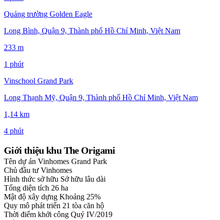
Quảng trường Golden Eagle
Long Bình, Quận 9, Thành phố Hồ Chí Minh, Việt Nam
233 m
1 phút
Vinschool Grand Park
Long Thạnh Mỹ, Quận 9, Thành phố Hồ Chí Minh, Việt Nam
1,14 km
4 phút
Giới thiệu khu The Origami
Tên dự án
Vinhomes Grand Park
Chủ đầu tư
Vinhomes
Hình thức sở hữu
Sở hữu lâu dài
Tổng diện tích
26 ha
Mật độ xây dựng
Khoảng 25%
Quy mô phát triển
21 tòa căn hộ
Thời điểm khởi công
Quý IV/2019