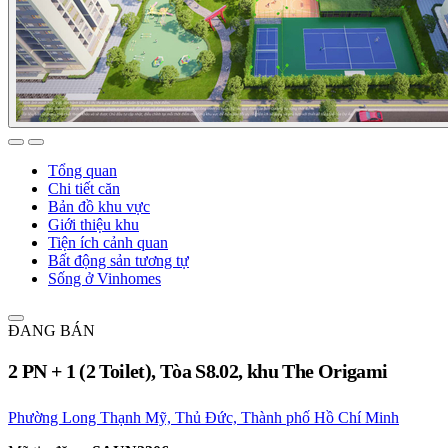
Tổng quan
Chi tiết căn
Bản đồ khu vực
Giới thiệu khu
Tiện ích cảnh quan
Bất động sản tương tự
Sống ở Vinhomes
ĐANG BÁN
2 PN + 1 (2 Toilet), Tòa S8.02, khu The Origami
Phường Long Thạnh Mỹ, Thủ Đức, Thành phố Hồ Chí Minh