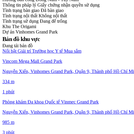
Thông tin pháp lý
Giấy chứng nhận quyền sử dụng
Tình trạng bàn giao
Đã bàn giao
Tình trạng nội thất
Không nội thất
Tình trạng sử dụng
Đang để trống
Khu
The Origami
Dự án
Vinhomes Grand Park
Bản đồ khu vực
Đang tải bản đồ
Nổi bật
Giải trí
Trường học
Y tế
Mua sắm
Vincom Mega Mall Grand Park
Nguyễn Xiển, Vinhomes Grand Park, Quận 9, Thành phố Hồ Chí Mi
334 m
1 phút
Phòng khám Đa khoa Quốc tế Vinmec Grand Park
Nguyễn Xiển, Vinhomes Grand Park, Quận 9, Thành phố Hồ Chí Mi
985 m
3 phút