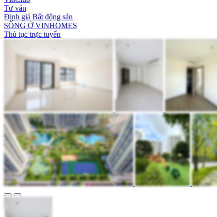
Tư vấn
Định giá Bất động sản
SỐNG Ở VINHOMES
Thủ tục trực tuyến