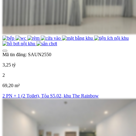
Mã tin đăng: SAUN2550
3,25 tỷ
2
69,20 m²
2 PN + 1 (2 Toilet), Tòa S5.02, khu The Rainbow