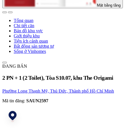
Mặt bằng tầng
Tổng quan
Chi tiết căn
Bản đồ khu vực
Giới thiệu khu
Tiện ích cảnh quan
Bất động sản tương tự
Sống ở Vinhomes
ĐANG BÁN
2 PN + 1 (2 Toilet), Tòa S10.07, khu The Origami
Phường Long Thạnh Mỹ, Thủ Đức, Thành phố Hồ Chí Minh
Mã tin đăng:
SAUN2597