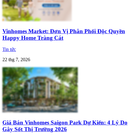
Vinhomes Market: Đơn Vị Phân Phối Độc Quyền
Happy Home Tràng Cát
Tin tức
22 thg 7, 2026
Giá Bán Vinhomes Saigon Park Dự Kiến: 4 Lý Do
Gây Sốt Thị Trường 2026