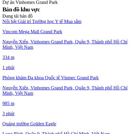
Dự án
Vinhomes Grand Park
Bản đồ khu vực
Đang tải bản đồ
Nổi bật
Giải trí
Trường học
Y tế
Mua sắm
Vincom Mega Mall Grand Park
Nguyễn Xiển, Vinhomes Grand Park, Quận 9, Thành phố Hồ Chí
Minh, Việt Nam
334 m
1 phút
Phòng khám Đa khoa Quốc tế Vinmec Grand Park
Nguyễn Xiển, Vinhomes Grand Park, Quận 9, Thành phố Hồ Chí
Minh, Việt Nam
985 m
3 phút
Quảng trường Golden Eagle
Long Bình, Quận 9, Thành phố Hồ Chí Minh, Việt Nam