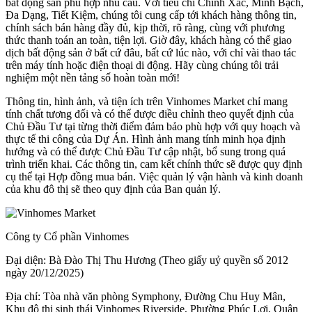
bất động sản phù hợp nhu cầu. Với tiêu chí Chính Xác, Minh Bạch,
Đa Dạng, Tiết Kiệm, chúng tôi cung cấp tới khách hàng thông tin,
chính sách bán hàng đầy đủ, kịp thời, rõ ràng, cùng với phương
thức thanh toán an toàn, tiện lợi. Giờ đây, khách hàng có thể giao
dịch bất động sản ở bất cứ đâu, bất cứ lúc nào, với chỉ vài thao tác
trên máy tính hoặc điện thoại di động. Hãy cùng chúng tôi trải
nghiệm một nền tảng số hoàn toàn mới!
Thông tin, hình ảnh, và tiện ích trên Vinhomes Market chỉ mang
tính chất tương đối và có thể được điều chỉnh theo quyết định của
Chủ Đầu Tư tại từng thời điểm đảm bảo phù hợp với quy hoạch và
thực tế thi công của Dự Án. Hình ảnh mang tính minh họa định
hướng và có thể được Chủ Đầu Tư cập nhật, bổ sung trong quá
trình triển khai. Các thông tin, cam kết chính thức sẽ được quy định
cụ thể tại Hợp đồng mua bán. Việc quản lý vận hành và kinh doanh
của khu đô thị sẽ theo quy định của Ban quản lý.
Công ty Cổ phần Vinhomes
Đại diện: Bà Đào Thị Thu Hương (Theo giấy uỷ quyền số 2012
ngày 20/12/2025)
Địa chỉ: Tòa nhà văn phòng Symphony, Đường Chu Huy Mân,
Khu đô thị sinh thái Vinhomes Riverside, Phường Phúc Lợi, Quận