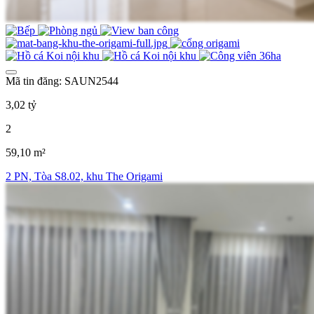
Mã tin đăng: SAUN2544
3,02 tỷ
2
59,10 m²
2 PN, Tòa S8.02, khu The Origami