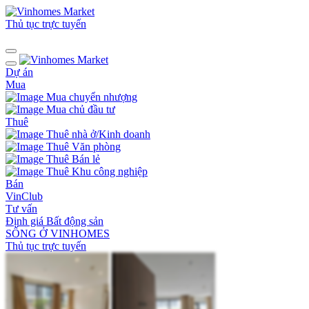
Thủ tục trực tuyến
Dự án
Mua
Mua chuyển nhượng
Mua chủ đầu tư
Thuê
Thuê nhà ở/Kinh doanh
Thuê Văn phòng
Thuê Bán lẻ
Thuê Khu công nghiệp
Bán
VinClub
Tư vấn
Định giá Bất động sản
SỐNG Ở VINHOMES
Thủ tục trực tuyến