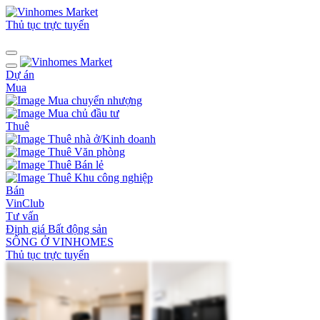
Thủ tục trực tuyến
Dự án
Mua
Mua chuyển nhượng
Mua chủ đầu tư
Thuê
Thuê nhà ở/Kinh doanh
Thuê Văn phòng
Thuê Bán lẻ
Thuê Khu công nghiệp
Bán
VinClub
Tư vấn
Định giá Bất động sản
SỐNG Ở VINHOMES
Thủ tục trực tuyến