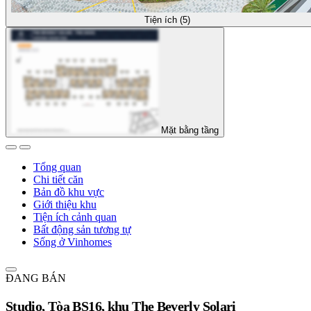
Tiện ích (5)
Mặt bằng tầng
Tổng quan
Chi tiết căn
Bản đồ khu vực
Giới thiệu khu
Tiện ích cảnh quan
Bất động sản tương tự
Sống ở Vinhomes
ĐANG BÁN
Studio, Tòa BS16, khu The Beverly Solari