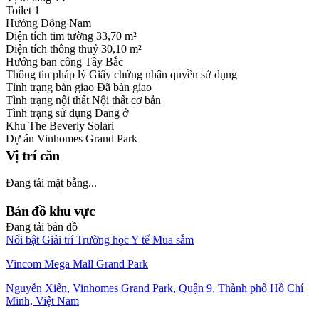
Toilet
1
Hướng
Đông Nam
Diện tích tim tường
33,70 m²
Diện tích thông thuỷ
30,10 m²
Hướng ban công
Tây Bắc
Thông tin pháp lý
Giấy chứng nhận quyền sử dụng
Tình trạng bàn giao
Đã bàn giao
Tình trạng nội thất
Nội thất cơ bản
Tình trạng sử dụng
Đang ở
Khu
The Beverly Solari
Dự án
Vinhomes Grand Park
Vị trí căn
Đang tải mặt bằng...
Bản đồ khu vực
Đang tải bản đồ
Nổi bật
Giải trí
Trường học
Y tế
Mua sắm
Vincom Mega Mall Grand Park
Nguyễn Xiển, Vinhomes Grand Park, Quận 9, Thành phố Hồ Chí
Minh, Việt Nam