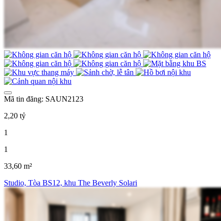
Mã tin đăng: SAUN2123
2,20 tỷ
1
1
33,60 m²
Studio, Tòa BS12, khu The Beverly Solari