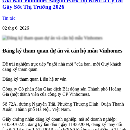
Giá Bán Vinhomes Saigon Park Dự Kiến: 4 Lý Do
Gây Sốt Thị Trường 2026
Tin tức
02 thg 6, 2026
Đăng ký tham quan dự án và căn hộ mẫu Vinhomes
Để trải nghiệm trực tiếp "ngôi nhà mới "của bạn, mời Quý khách
đăng ký tham quan
Đăng ký tham quan
Liên hệ tư vấn
Công ty Cổ phần Sàn Giao dịch Bất động sản Thành phố Hoàng
Gia (một thành viên của công ty CP Vinhomes).
Số 72A, đường Nguyễn Trãi, Phường Thượng Đình, Quận Thanh
Xuân, Thành phố Hà Nội, Việt Nam.
Giấy chứng nhận đăng ký doanh nghiệp, mã số doanh nghiệp:
0103970225, đăng ký lần đầu ngày 11/06/2009, đăng ký thay đổi
lần thứ 14 ngày 12/12/2019, cấp bởi Sở Kế hoạch và Đầu tư Thành