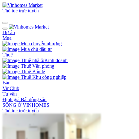
Thủ tục trực tuyến
Dự án
Mua
Mua chuyển nhượng
Mua chủ đầu tư
Thuê
Thuê nhà ở/Kinh doanh
Thuê Văn phòng
Thuê Bán lẻ
Thuê Khu công nghiệp
Bán
VinClub
Tư vấn
Định giá Bất động sản
SỐNG Ở VINHOMES
Thủ tục trực tuyến