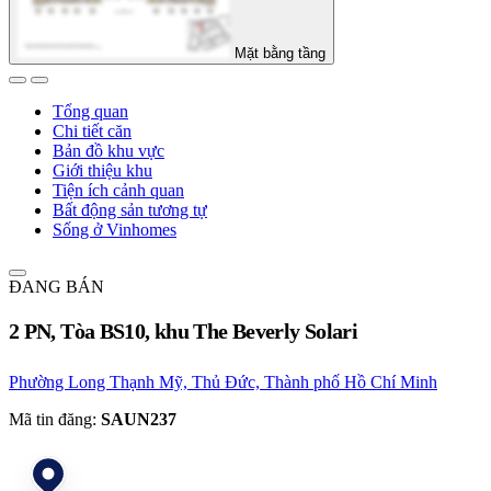
Mặt bằng tầng
Tổng quan
Chi tiết căn
Bản đồ khu vực
Giới thiệu khu
Tiện ích cảnh quan
Bất động sản tương tự
Sống ở Vinhomes
ĐANG BÁN
2 PN, Tòa BS10, khu The Beverly Solari
Phường Long Thạnh Mỹ, Thủ Đức, Thành phố Hồ Chí Minh
Mã tin đăng:
SAUN237