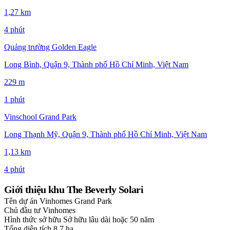
1,27 km
4 phút
Quảng trường Golden Eagle
Long Bình, Quận 9, Thành phố Hồ Chí Minh, Việt Nam
229 m
1 phút
Vinschool Grand Park
Long Thạnh Mỹ, Quận 9, Thành phố Hồ Chí Minh, Việt Nam
1,13 km
4 phút
Giới thiệu khu The Beverly Solari
Tên dự án
Vinhomes Grand Park
Chủ đầu tư
Vinhomes
Hình thức sở hữu
Sở hữu lâu dài hoặc 50 năm
Tổng diện tích
8,7 ha