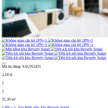
Mã tin đăng: SAUN2455
3,18 tỷ
1
1
51,30 m²
1 PN + 1, Tòa BS8, khu The Beverly Solari