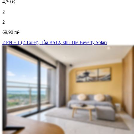
4,30 tỷ
2
2
69,90 m²
2 PN + 1 (2 Toilet), Tòa BS12, khu The Beverly Solari