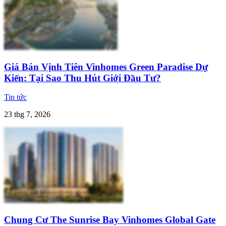
Giá Bán Vịnh Tiên Vinhomes Green Paradise Dự
Kiến: Tại Sao Thu Hút Giới Đầu Tư?
Tin tức
23 thg 7, 2026
Chung Cư The Sunrise Bay Vinhomes Global Gate