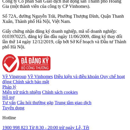
Công ty Cổ phần Sàn Giao dịch Bất động sản Thành phố Hoàng
Gia (một thành viên của công ty CP Vinhomes).
Số 72A, đường Nguyễn Trãi, Phường Thượng Đình, Quận Thanh
Xuân, Thành phố Hà Nội, Việt Nam.
Giấy chứng nhận đăng ký doanh nghiệp, mã số doanh nghiệp:
0103970225, đăng ký lần đầu ngày 11/06/2009, đăng ký thay đổi
lần thứ 14 ngày 12/12/2019, cấp bởi Sở Kế hoạch và Đầu tư Thành
phố Hà Nội.
Về Vingroup
Về Vinhomes
Điều kiện và điều khoản
Quy chế hoạt
động
Chính sách bảo mật
Pháp lý
Miễn trừ trách nhiệm
Chính sách cookies
Hỗ trợ
Tư vấn
Câu hỏi thường gặp
Trung tâm giao dịch
Tuyển dụng
Hotline
1900 998 823
Từ 8:30 - 20:00 trừ ngày Lễ, Tết