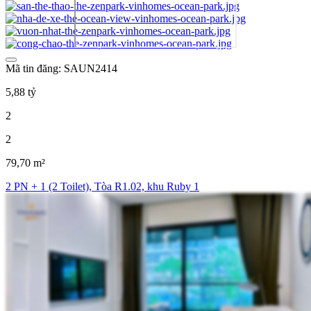
Mã tin đăng: SAUN2414
5,88 tỷ
2
2
79,70 m²
2 PN + 1 (2 Toilet), Tòa R1.02, khu Ruby 1