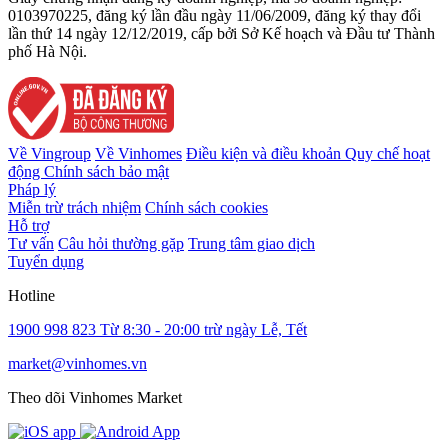
0103970225, đăng ký lần đầu ngày 11/06/2009, đăng ký thay đổi
lần thứ 14 ngày 12/12/2019, cấp bởi Sở Kế hoạch và Đầu tư Thành
phố Hà Nội.
Về Vingroup
Về Vinhomes
Điều kiện và điều khoản
Quy chế hoạt
động
Chính sách bảo mật
Pháp lý
Miễn trừ trách nhiệm
Chính sách cookies
Hỗ trợ
Tư vấn
Câu hỏi thường gặp
Trung tâm giao dịch
Tuyển dụng
Hotline
1900 998 823
Từ 8:30 - 20:00 trừ ngày Lễ, Tết
market@vinhomes.vn
Theo dõi Vinhomes Market