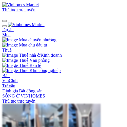
Thủ tục trực tuyến
Dự án
Mua
Mua chuyển nhượng
Mua chủ đầu tư
Thuê
Thuê nhà ở/Kinh doanh
Thuê Văn phòng
Thuê Bán lẻ
Thuê Khu công nghiệp
Bán
VinClub
Tư vấn
Định giá Bất động sản
SỐNG Ở VINHOMES
Thủ tục trực tuyến