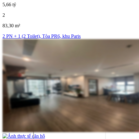
5,66 tỷ
2
83,30 m²
2 PN + 1 (2 Toilet), Tòa PR6, khu Paris