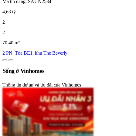
Mã tin đăng: SAUN2534
4,63 tỷ
2
2
70,40 m²
2 PN, Tòa BE1, khu The Beverly
Sống ở Vinhomes
Thông tin dự án và ưu đãi của Vinhomes