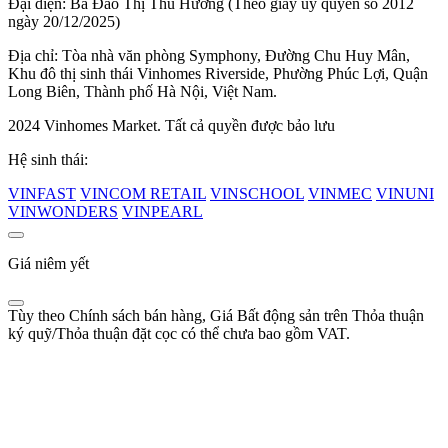
Đại diện: Bà Đào Thị Thu Hương (Theo giấy uỷ quyền số 2012
ngày 20/12/2025)
Địa chỉ: Tòa nhà văn phòng Symphony, Đường Chu Huy Mân,
Khu đô thị sinh thái Vinhomes Riverside, Phường Phúc Lợi, Quận
Long Biên, Thành phố Hà Nội, Việt Nam.
2024 Vinhomes Market. Tất cả quyền được bảo lưu
Hệ sinh thái:
VINFAST
VINCOM RETAIL
VINSCHOOL
VINMEC
VINUNI
VINWONDERS
VINPEARL
Giá niêm yết
Tùy theo Chính sách bán hàng, Giá Bất động sản trên Thỏa thuận
ký quỹ/Thỏa thuận đặt cọc có thể chưa bao gồm VAT.