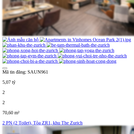
Mã tin đăng: SAUN961
5,07 tỷ
2
2
70,60 m²
2 PN (2 Toilet), Tòa ZR1, khu The Zurich