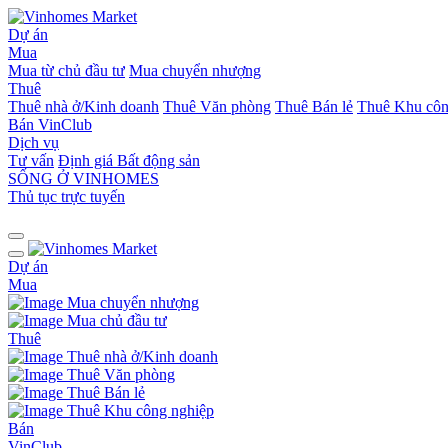
Dự án
Mua
Mua từ chủ đầu tư
Mua chuyển nhượng
Thuê
Thuê nhà ở/Kinh doanh
Thuê Văn phòng
Thuê Bán lẻ
Thuê Khu côn
Bán
VinClub
Dịch vụ
Tư vấn
Định giá Bất động sản
SỐNG Ở VINHOMES
Thủ tục trực tuyến
Dự án
Mua
Mua chuyển nhượng
Mua chủ đầu tư
Thuê
Thuê nhà ở/Kinh doanh
Thuê Văn phòng
Thuê Bán lẻ
Thuê Khu công nghiệp
Bán
VinClub