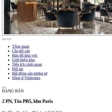
Tổng quan
Chi tiết căn
Bản đồ khu vực
Giới thiệu khu
Tiện ích cảnh quan
Đối tác
Bất động sản tương tự
Sống ở Vinhomes
ĐANG BÁN
2 PN, Tòa PR5, khu Paris