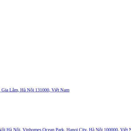
 Gia Lâm, Hà Nội 131000, Việt Nam
i Hà Nội, Vinhomes Ocean Park, Hanoi City, Hà Nội 100000, Việt