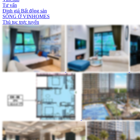
Tư vấn
Định giá Bất động sản
SỐNG Ở VINHOMES
Thủ tục trực tuyến