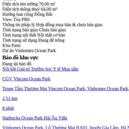
Diện tích tim tường
70,00 m²
Diện tích thông thuỷ
64,00 m²
Hướng ban công
Đông Bắc
View
Tòa PR6
Thông tin pháp lý
Hợp đồng mua bán & chưa bàn giao
Tình trạng bàn giao
Chưa bàn giao
Tình trạng nội thất
Nội thất cơ bản
Tình trạng sử dụng
Đang để trống
Khu
Paris
Dự án
Vinhomes Ocean Park
Bản đồ khu vực
Đang tải bản đồ
Nổi bật
Giải trí
Trường học
Y tế
Mua sắm
CGV Vincom Ocean Park
Trung Tâm Thương Mại Vincom Ocean Park, Vinhomes Ocean Park,
2,51 km
8 phút
Starbucks Ocean Park Hải Âu Villa
Vinhomes Ocean Park, Lô Thương Mại HA01, huyện Gia Lâm, Hà Nộ