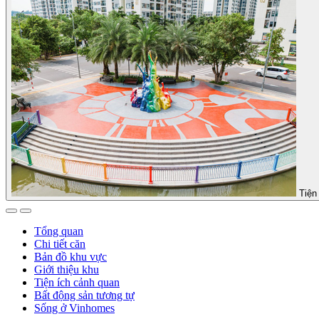
Tiện 
Tổng quan
Chi tiết căn
Bản đồ khu vực
Giới thiệu khu
Tiện ích cảnh quan
Bất động sản tương tự
Sống ở Vinhomes