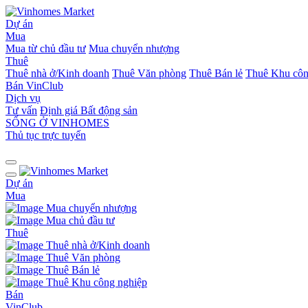
Dự án
Mua
Mua từ chủ đầu tư
Mua chuyển nhượng
Thuê
Thuê nhà ở/Kinh doanh
Thuê Văn phòng
Thuê Bán lẻ
Thuê Khu côn
Bán
VinClub
Dịch vụ
Tư vấn
Định giá Bất động sản
SỐNG Ở VINHOMES
Thủ tục trực tuyến
Dự án
Mua
Mua chuyển nhượng
Mua chủ đầu tư
Thuê
Thuê nhà ở/Kinh doanh
Thuê Văn phòng
Thuê Bán lẻ
Thuê Khu công nghiệp
Bán
VinClub