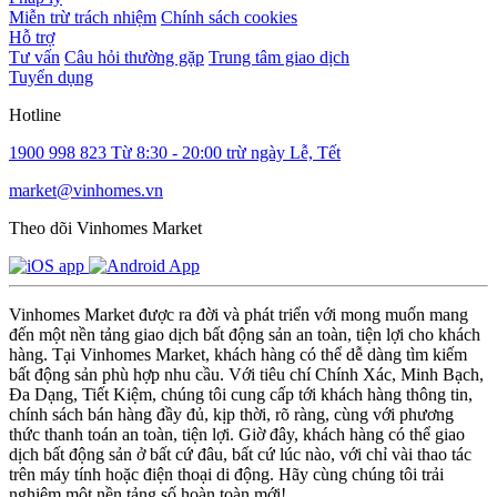
Miễn trừ trách nhiệm
Chính sách cookies
Hỗ trợ
Tư vấn
Câu hỏi thường gặp
Trung tâm giao dịch
Tuyển dụng
Hotline
1900 998 823
Từ 8:30 - 20:00 trừ ngày Lễ, Tết
market@vinhomes.vn
Theo dõi Vinhomes Market
Vinhomes Market được ra đời và phát triển với mong muốn mang
đến một nền tảng giao dịch bất động sản an toàn, tiện lợi cho khách
hàng. Tại Vinhomes Market, khách hàng có thể dễ dàng tìm kiếm
bất động sản phù hợp nhu cầu. Với tiêu chí Chính Xác, Minh Bạch,
Đa Dạng, Tiết Kiệm, chúng tôi cung cấp tới khách hàng thông tin,
chính sách bán hàng đầy đủ, kịp thời, rõ ràng, cùng với phương
thức thanh toán an toàn, tiện lợi. Giờ đây, khách hàng có thể giao
dịch bất động sản ở bất cứ đâu, bất cứ lúc nào, với chỉ vài thao tác
trên máy tính hoặc điện thoại di động. Hãy cùng chúng tôi trải
nghiệm một nền tảng số hoàn toàn mới!