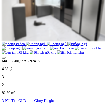
Mã tin đăng: SAUN2418
4,38 tỷ
3
2
82,30 m²
3 PN, Tòa GH3, khu Glory Heights