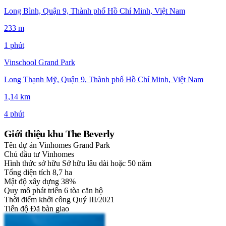
Long Bình, Quận 9, Thành phố Hồ Chí Minh, Việt Nam
233 m
1 phút
Vinschool Grand Park
Long Thạnh Mỹ, Quận 9, Thành phố Hồ Chí Minh, Việt Nam
1,14 km
4 phút
Giới thiệu khu The Beverly
Tên dự án
Vinhomes Grand Park
Chủ đầu tư
Vinhomes
Hình thức sở hữu
Sở hữu lâu dài hoặc 50 năm
Tổng diện tích
8,7 ha
Mật độ xây dựng
38%
Quy mô phát triển
6 tòa căn hộ
Thời điểm khởi công
Quý III/2021
Tiến độ
Đã bàn giao