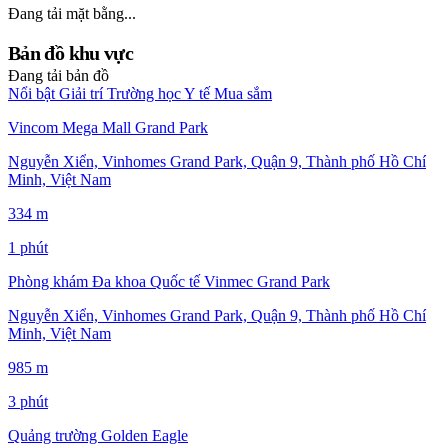
Đang tải mặt bằng...
Bản đồ khu vực
Đang tải bản đồ
Nổi bật
Giải trí
Trường học
Y tế
Mua sắm
Vincom Mega Mall Grand Park
Nguyễn Xiển, Vinhomes Grand Park, Quận 9, Thành phố Hồ Chí
Minh, Việt Nam
334 m
1 phút
Phòng khám Đa khoa Quốc tế Vinmec Grand Park
Nguyễn Xiển, Vinhomes Grand Park, Quận 9, Thành phố Hồ Chí
Minh, Việt Nam
985 m
3 phút
Quảng trường Golden Eagle