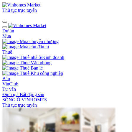
Thủ tục trực tuyến
Dự án
Mua
Mua chuyển nhượng
Mua chủ đầu tư
Thuê
Thuê nhà ở/Kinh doanh
Thuê Văn phòng
Thuê Bán lẻ
Thuê Khu công nghiệp
Bán
VinClub
Tư vấn
Định giá Bất động sản
SỐNG Ở VINHOMES
Thủ tục trực tuyến