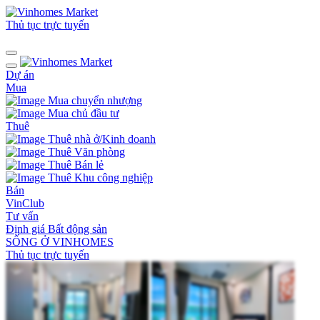
Thủ tục trực tuyến
Dự án
Mua
Mua chuyển nhượng
Mua chủ đầu tư
Thuê
Thuê nhà ở/Kinh doanh
Thuê Văn phòng
Thuê Bán lẻ
Thuê Khu công nghiệp
Bán
VinClub
Tư vấn
Định giá Bất động sản
SỐNG Ở VINHOMES
Thủ tục trực tuyến