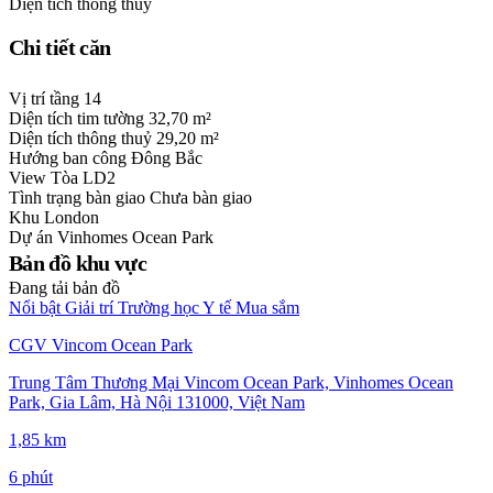
Diện tích thông thuỷ
Chi tiết căn
Vị trí tầng
14
Diện tích tim tường
32,70 m²
Diện tích thông thuỷ
29,20 m²
Hướng ban công
Đông Bắc
View
Tòa LD2
Tình trạng bàn giao
Chưa bàn giao
Khu
London
Dự án
Vinhomes Ocean Park
Bản đồ khu vực
Đang tải bản đồ
Nổi bật
Giải trí
Trường học
Y tế
Mua sắm
CGV Vincom Ocean Park
Trung Tâm Thương Mại Vincom Ocean Park, Vinhomes Ocean
Park, Gia Lâm, Hà Nội 131000, Việt Nam
1,85 km
6 phút