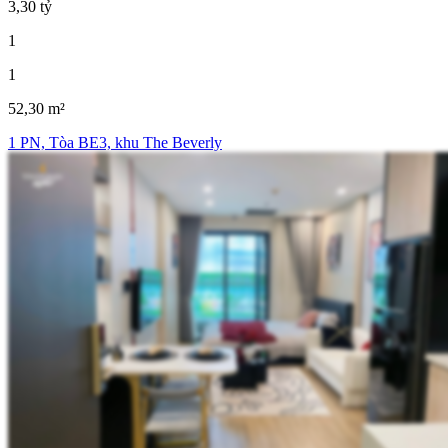
3,30 tỷ
1
1
52,30 m²
1 PN, Tòa BE3, khu The Beverly