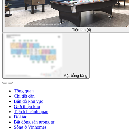
Tiện ích (4)
Mặt bằng tầng
Tổng quan
Chi tiết căn
Bản đồ khu vực
Giới thiệu khu
Tiện ích cảnh quan
Đối tác
Bất động sản tương tự
Sống ở Vinhomes