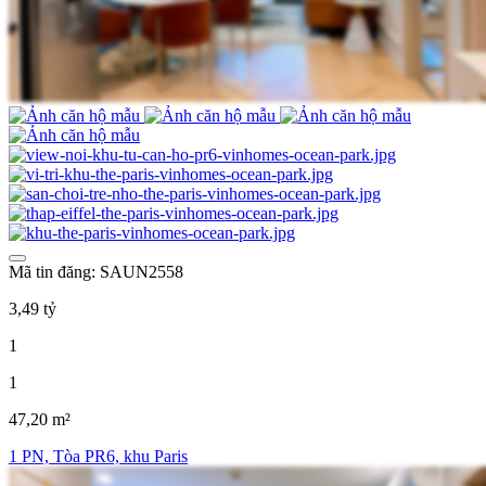
Mã tin đăng: SAUN2558
3,49 tỷ
1
1
47,20 m²
1 PN, Tòa PR6, khu Paris