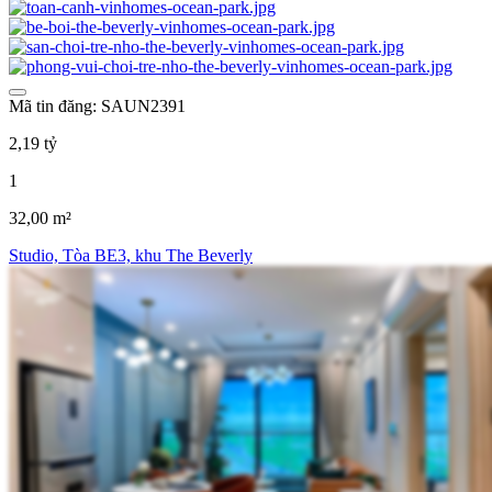
Mã tin đăng: SAUN2391
2,19 tỷ
1
32,00 m²
Studio, Tòa BE3, khu The Beverly