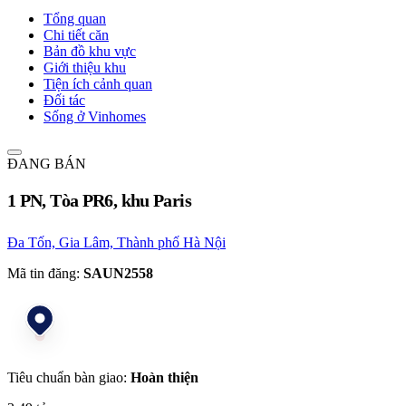
Tổng quan
Chi tiết căn
Bản đồ khu vực
Giới thiệu khu
Tiện ích cảnh quan
Đối tác
Sống ở Vinhomes
ĐANG BÁN
1 PN, Tòa PR6, khu Paris
Đa Tốn, Gia Lâm, Thành phố Hà Nội
Mã tin đăng:
SAUN2558
Tiêu chuẩn bàn giao:
Hoàn thiện