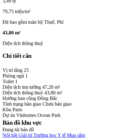
3,49 tỷ
79,75 triệu/m²
Đã bao gồm toàn bộ Thuế, Phí
43,80 m²
Diện tích thông thuỷ
Chi tiết căn
Vị trí tầng
25
Phòng ngủ
1
Toilet
1
Diện tích tim tường
47,20 m²
Diện tích thông thuỷ
43,80 m²
Hướng ban công
Đông Bắc
Tình trạng bàn giao
Chưa bàn giao
Khu
Paris
Dự án
Vinhomes Ocean Park
Bản đồ khu vực
Đang tải bản đồ
Nổi bật
Giải trí
Trường học
Y tế
Mua sắm