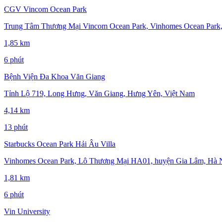
CGV Vincom Ocean Park
Trung Tâm Thương Mại Vincom Ocean Park, Vinhomes Ocean Park,
1,85 km
6 phút
Bệnh Viện Đa Khoa Văn Giang
Tỉnh Lộ 719, Long Hưng, Văn Giang, Hưng Yên, Việt Nam
4,14 km
13 phút
Starbucks Ocean Park Hải Âu Villa
Vinhomes Ocean Park, Lô Thương Mại HA01, huyện Gia Lâm, Hà Nộ
1,81 km
6 phút
Vin University