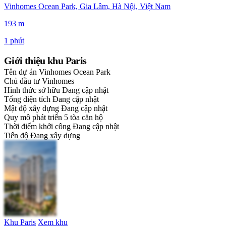
Vinhomes Ocean Park, Gia Lâm, Hà Nội, Việt Nam
193 m
1 phút
Giới thiệu khu Paris
Tên dự án
Vinhomes Ocean Park
Chủ đầu tư
Vinhomes
Hình thức sở hữu
Đang cập nhật
Tổng diện tích
Đang cập nhật
Mật độ xây dựng
Đang cập nhật
Quy mô phát triển
5 tòa căn hộ
Thời điểm khởi công
Đang cập nhật
Tiến độ
Đang xây dựng
Khu Paris
Xem khu