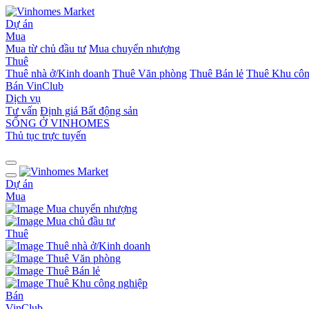
Dự án
Mua
Mua từ chủ đầu tư
Mua chuyển nhượng
Thuê
Thuê nhà ở/Kinh doanh
Thuê Văn phòng
Thuê Bán lẻ
Thuê Khu côn
Bán
VinClub
Dịch vụ
Tư vấn
Định giá Bất động sản
SỐNG Ở VINHOMES
Thủ tục trực tuyến
Dự án
Mua
Mua chuyển nhượng
Mua chủ đầu tư
Thuê
Thuê nhà ở/Kinh doanh
Thuê Văn phòng
Thuê Bán lẻ
Thuê Khu công nghiệp
Bán
VinClub