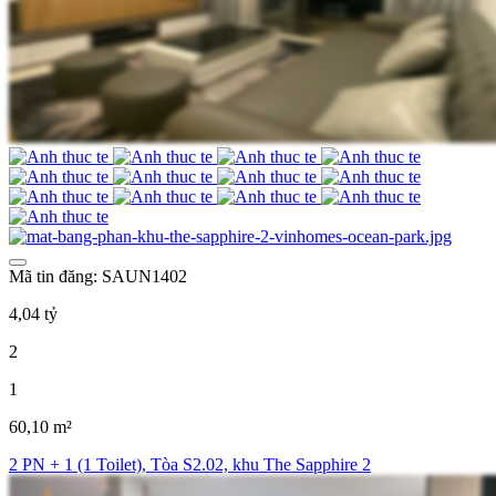
Mã tin đăng: SAUN1402
4,04 tỷ
2
1
60,10 m²
2 PN + 1 (1 Toilet), Tòa S2.02, khu The Sapphire 2