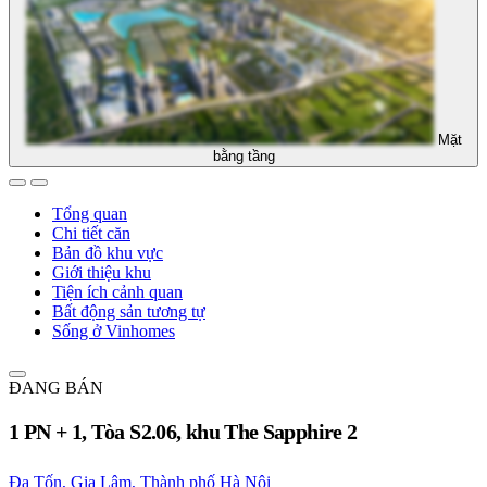
Mặt
bằng tầng
Tổng quan
Chi tiết căn
Bản đồ khu vực
Giới thiệu khu
Tiện ích cảnh quan
Bất động sản tương tự
Sống ở Vinhomes
ĐANG BÁN
1 PN + 1, Tòa S2.06, khu The Sapphire 2
Đa Tốn, Gia Lâm, Thành phố Hà Nội