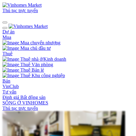
Thủ tục trực tuyến
Dự án
Mua
Mua chuyển nhượng
Mua chủ đầu tư
Thuê
Thuê nhà ở/Kinh doanh
Thuê Văn phòng
Thuê Bán lẻ
Thuê Khu công nghiệp
Bán
VinClub
Tư vấn
Định giá Bất động sản
SỐNG Ở VINHOMES
Thủ tục trực tuyến