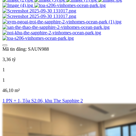
Mã tin đăng: SAUN988
3,36 tỷ
1
1
46,10 m²
1 PN + 1, Tòa S2.06, khu The Sapphire 2