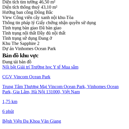
Diện tích tim tường
46,50 m²
Diện tích thông thuỷ
43,10 m²
Hướng ban công
Đông Bắc
View
Công viên cây xanh nội khu-Tòa
Thông tin pháp lý
Giấy chứng nhận quyền sử dụng
Tình trạng bàn giao
Đã bàn giao
Tình trạng nội thất
Đầy đủ nội thất
Tình trạng sử dụng
Đang ở
Khu
The Sapphire 2
Dự án
Vinhomes Ocean Park
Bản đồ khu vực
Đang tải bản đồ
Nổi bật
Giải trí
Trường học
Y tế
Mua sắm
CGV Vincom Ocean Park
Trung Tâm Thương Mại Vincom Ocean Park, Vinhomes Ocean
Park, Gia Lâm, Hà Nội 131000, Việt Nam
1,75 km
6 phút
Bệnh Viện Đa Khoa Văn Giang