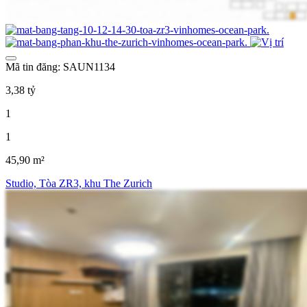
Mã tin đăng: SAUN1134
3,38 tỷ
1
1
45,90 m²
Studio, Tòa ZR3, khu The Zurich