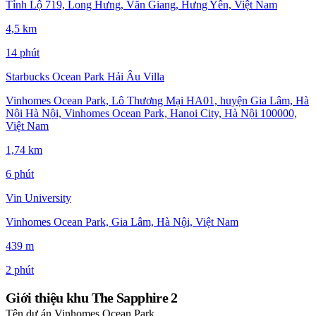
Tỉnh Lộ 719, Long Hưng, Văn Giang, Hưng Yên, Việt Nam
4,5 km
14 phút
Starbucks Ocean Park Hải Âu Villa
Vinhomes Ocean Park, Lô Thương Mại HA01, huyện Gia Lâm, Hà
Nội Hà Nội, Vinhomes Ocean Park, Hanoi City, Hà Nội 100000,
Việt Nam
1,74 km
6 phút
Vin University
Vinhomes Ocean Park, Gia Lâm, Hà Nội, Việt Nam
439 m
2 phút
Giới thiệu khu The Sapphire 2
Tên dự án
Vinhomes Ocean Park