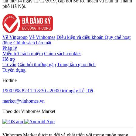
lần thứ 14 ngày 12/12/2019, cấp bởi Sở Kế hoạch và Đầu tư Thành
phố Hà Nội.
Về Vingroup
Về Vinhomes
Điều kiện và điều khoản
Quy chế hoạt
động
Chính sách bảo mật
Pháp lý
Miễn trừ trách nhiệm
Chính sách cookies
Hỗ trợ
Tư vấn
Câu hỏi thường gặp
Trung tâm giao dịch
Tuyển dụng
Hotline
1900 998 823
Từ 8:30 - 20:00 trừ ngày Lễ, Tết
market@vinhomes.vn
Theo dõi Vinhomes Market
Vinhomes Market được ra đời và phát triển với mong muốn mang