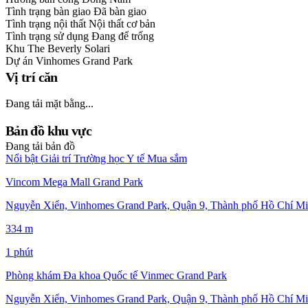
Tình trạng bàn giao
Đã bàn giao
Tình trạng nội thất
Nội thất cơ bản
Tình trạng sử dụng
Đang để trống
Khu
The Beverly Solari
Dự án
Vinhomes Grand Park
Vị trí căn
Đang tải mặt bằng...
Bản đồ khu vực
Đang tải bản đồ
Nổi bật
Giải trí
Trường học
Y tế
Mua sắm
Vincom Mega Mall Grand Park
Nguyễn Xiển, Vinhomes Grand Park, Quận 9, Thành phố Hồ Chí Mi
334 m
1 phút
Phòng khám Đa khoa Quốc tế Vinmec Grand Park
Nguyễn Xiển, Vinhomes Grand Park, Quận 9, Thành phố Hồ Chí Mi