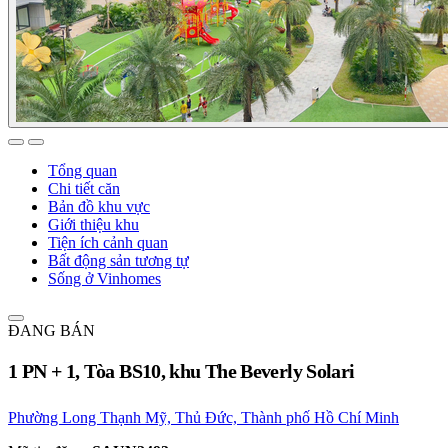
Tổng quan
Chi tiết căn
Bản đồ khu vực
Giới thiệu khu
Tiện ích cảnh quan
Bất động sản tương tự
Sống ở Vinhomes
ĐANG BÁN
1 PN + 1, Tòa BS10, khu The Beverly Solari
Phường Long Thạnh Mỹ, Thủ Đức, Thành phố Hồ Chí Minh