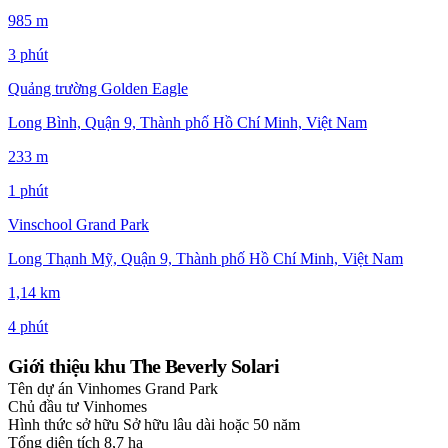
985 m
3 phút
Quảng trường Golden Eagle
Long Bình, Quận 9, Thành phố Hồ Chí Minh, Việt Nam
233 m
1 phút
Vinschool Grand Park
Long Thạnh Mỹ, Quận 9, Thành phố Hồ Chí Minh, Việt Nam
1,14 km
4 phút
Giới thiệu khu The Beverly Solari
Tên dự án
Vinhomes Grand Park
Chủ đầu tư
Vinhomes
Hình thức sở hữu
Sở hữu lâu dài hoặc 50 năm
Tổng diện tích
8,7 ha