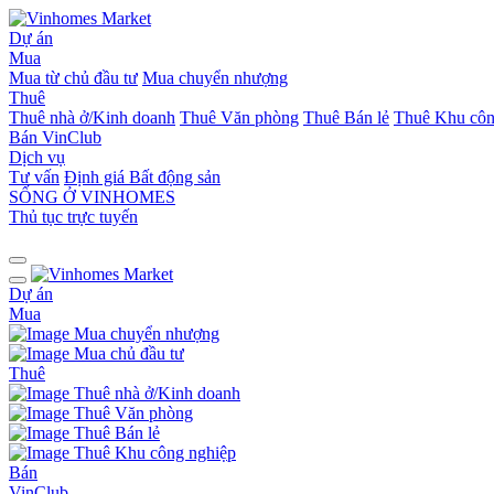
Dự án
Mua
Mua từ chủ đầu tư
Mua chuyển nhượng
Thuê
Thuê nhà ở/Kinh doanh
Thuê Văn phòng
Thuê Bán lẻ
Thuê Khu côn
Bán
VinClub
Dịch vụ
Tư vấn
Định giá Bất động sản
SỐNG Ở VINHOMES
Thủ tục trực tuyến
Dự án
Mua
Mua chuyển nhượng
Mua chủ đầu tư
Thuê
Thuê nhà ở/Kinh doanh
Thuê Văn phòng
Thuê Bán lẻ
Thuê Khu công nghiệp
Bán
VinClub