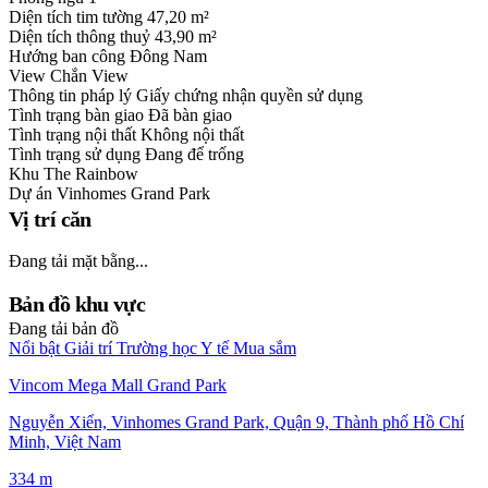
Diện tích tim tường
47,20 m²
Diện tích thông thuỷ
43,90 m²
Hướng ban công
Đông Nam
View
Chắn View
Thông tin pháp lý
Giấy chứng nhận quyền sử dụng
Tình trạng bàn giao
Đã bàn giao
Tình trạng nội thất
Không nội thất
Tình trạng sử dụng
Đang để trống
Khu
The Rainbow
Dự án
Vinhomes Grand Park
Vị trí căn
Đang tải mặt bằng...
Bản đồ khu vực
Đang tải bản đồ
Nổi bật
Giải trí
Trường học
Y tế
Mua sắm
Vincom Mega Mall Grand Park
Nguyễn Xiển, Vinhomes Grand Park, Quận 9, Thành phố Hồ Chí
Minh, Việt Nam
334 m