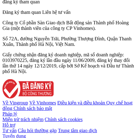
đăng ký tham quan
Đăng ký tham quan
Liên hệ tư vấn
Công ty Cổ phần Sàn Giao dịch Bất động sản Thành phố Hoàng
Gia (một thành viên của công ty CP Vinhomes).
Số 72A, đường Nguyễn Trãi, Phường Thượng Đình, Quận Thanh
Xuân, Thành phố Hà Nội, Việt Nam.
Giấy chứng nhận đăng ký doanh nghiệp, mã số doanh nghiệp:
0103970225, đăng ký lần đầu ngày 11/06/2009, đăng ký thay đổi
lần thứ 14 ngày 12/12/2019, cấp bởi Sở Kế hoạch và Đầu tư Thành
phố Hà Nội.
Về Vingroup
Về Vinhomes
Điều kiện và điều khoản
Quy chế hoạt
động
Chính sách bảo mật
Pháp lý
Miễn trừ trách nhiệm
Chính sách cookies
Hỗ trợ
Tư vấn
Câu hỏi thường gặp
Trung tâm giao dịch
Tuyển dụng