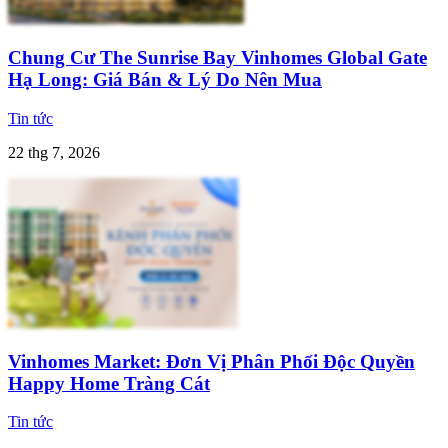
Chung Cư The Sunrise Bay Vinhomes Global Gate
Hạ Long: Giá Bán & Lý Do Nên Mua
Tin tức
22 thg 7, 2026
Vinhomes Market: Đơn Vị Phân Phối Độc Quyền
Happy Home Tràng Cát
Tin tức