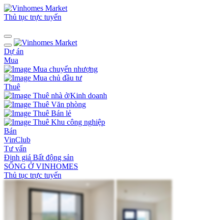
Thủ tục trực tuyến
Dự án
Mua
Mua chuyển nhượng
Mua chủ đầu tư
Thuê
Thuê nhà ở/Kinh doanh
Thuê Văn phòng
Thuê Bán lẻ
Thuê Khu công nghiệp
Bán
VinClub
Tư vấn
Định giá Bất động sản
SỐNG Ở VINHOMES
Thủ tục trực tuyến