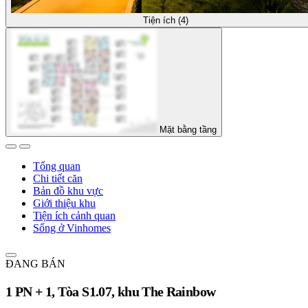
Tiện ích (4)
Mặt bằng tầng
Tổng quan
Chi tiết căn
Bản đồ khu vực
Giới thiệu khu
Tiện ích cảnh quan
Sống ở Vinhomes
ĐANG BÁN
1 PN + 1, Tòa S1.07, khu The Rainbow