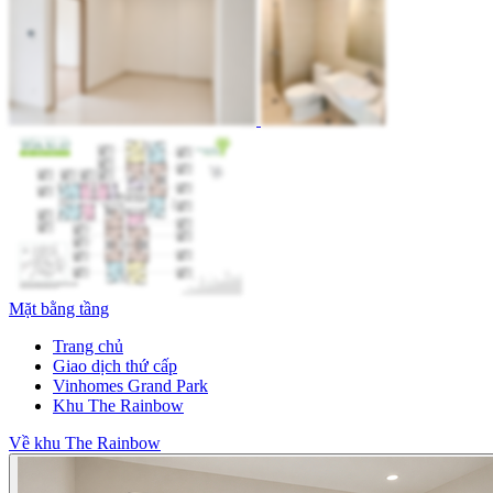
Mặt bằng tầng
Trang chủ
Giao dịch thứ cấp
Vinhomes Grand Park
Khu The Rainbow
Về khu The Rainbow