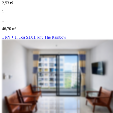
2,53 tỷ
1
1
46,70 m²
1 PN + 1, Tòa S1.01, khu The Rainbow