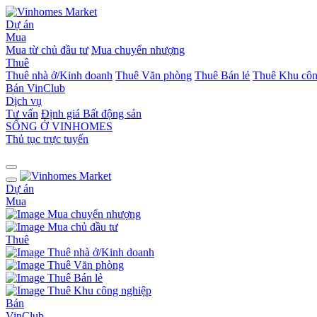
Dự án
Mua
Mua từ chủ đầu tư
Mua chuyển nhượng
Thuê
Thuê nhà ở/Kinh doanh
Thuê Văn phòng
Thuê Bán lẻ
Thuê Khu côn
Bán
VinClub
Dịch vụ
Tư vấn
Định giá Bất động sản
SỐNG Ở VINHOMES
Thủ tục trực tuyến
Dự án
Mua
Mua chuyển nhượng
Mua chủ đầu tư
Thuê
Thuê nhà ở/Kinh doanh
Thuê Văn phòng
Thuê Bán lẻ
Thuê Khu công nghiệp
Bán
VinClub