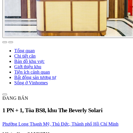
Tổng quan
Chi tiết căn
Bản đồ khu vực
Giới thiệu khu
Tiện ích cảnh quan
Bất động sản tương tự
Sống ở Vinhomes
ĐANG BÁN
1 PN + 1, Tòa BS8, khu The Beverly Solari
Phường Long Thạnh Mỹ, Thủ Đức, Thành phố Hồ Chí Minh