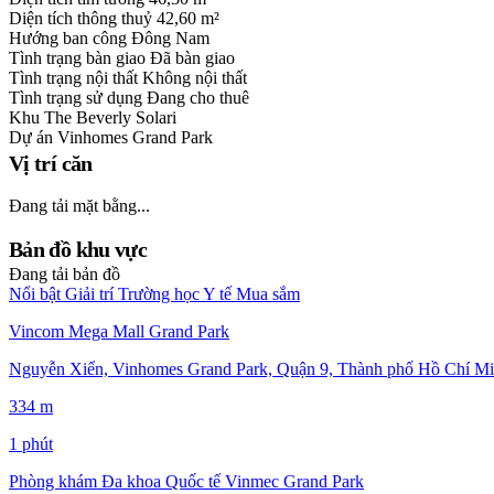
Diện tích thông thuỷ
42,60 m²
Hướng ban công
Đông Nam
Tình trạng bàn giao
Đã bàn giao
Tình trạng nội thất
Không nội thất
Tình trạng sử dụng
Đang cho thuê
Khu
The Beverly Solari
Dự án
Vinhomes Grand Park
Vị trí căn
Đang tải mặt bằng...
Bản đồ khu vực
Đang tải bản đồ
Nổi bật
Giải trí
Trường học
Y tế
Mua sắm
Vincom Mega Mall Grand Park
Nguyễn Xiển, Vinhomes Grand Park, Quận 9, Thành phố Hồ Chí Mi
334 m
1 phút
Phòng khám Đa khoa Quốc tế Vinmec Grand Park