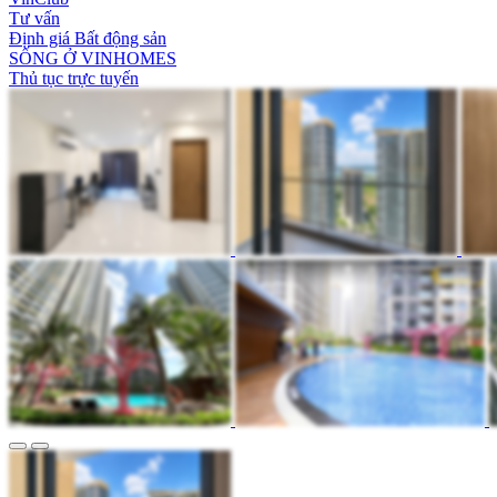
Tư vấn
Định giá Bất động sản
SỐNG Ở VINHOMES
Thủ tục trực tuyến