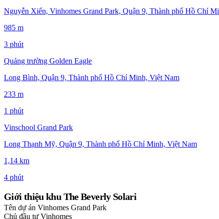
Nguyễn Xiển, Vinhomes Grand Park, Quận 9, Thành phố Hồ Chí Mi
985 m
3 phút
Quảng trường Golden Eagle
Long Bình, Quận 9, Thành phố Hồ Chí Minh, Việt Nam
233 m
1 phút
Vinschool Grand Park
Long Thạnh Mỹ, Quận 9, Thành phố Hồ Chí Minh, Việt Nam
1,14 km
4 phút
Giới thiệu khu The Beverly Solari
Tên dự án
Vinhomes Grand Park
Chủ đầu tư
Vinhomes