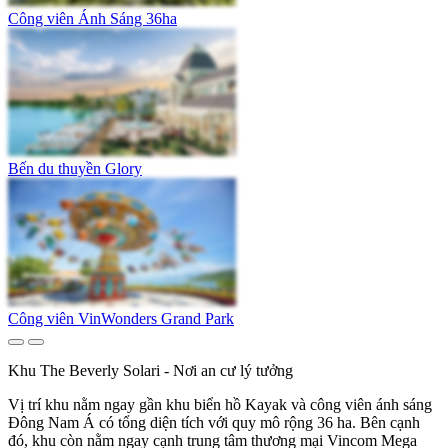
Công viên Ánh Sáng 36ha
Bến du thuyền Glory
Công viên VinWonders Grand Park
Khu The Beverly Solari - Nơi an cư lý tưởng
Vị trí khu nằm ngay gần khu biển hồ Kayak và công viên ánh sáng
Đông Nam Á có tổng diện tích với quy mô rộng 36 ha. Bên cạnh
đó, khu còn nằm ngay cạnh trung tâm thương mại Vincom Mega