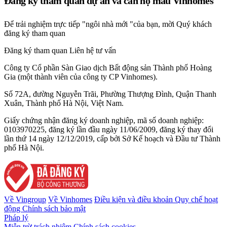
Đăng ký tham quan dự án và căn hộ mẫu Vinhomes
Để trải nghiệm trực tiếp "ngôi nhà mới "của bạn, mời Quý khách
đăng ký tham quan
Đăng ký tham quan
Liên hệ tư vấn
Công ty Cổ phần Sàn Giao dịch Bất động sản Thành phố Hoàng
Gia (một thành viên của công ty CP Vinhomes).
Số 72A, đường Nguyễn Trãi, Phường Thượng Đình, Quận Thanh
Xuân, Thành phố Hà Nội, Việt Nam.
Giấy chứng nhận đăng ký doanh nghiệp, mã số doanh nghiệp:
0103970225, đăng ký lần đầu ngày 11/06/2009, đăng ký thay đổi
lần thứ 14 ngày 12/12/2019, cấp bởi Sở Kế hoạch và Đầu tư Thành
phố Hà Nội.
Về Vingroup
Về Vinhomes
Điều kiện và điều khoản
Quy chế hoạt
động
Chính sách bảo mật
Pháp lý
Miễn trừ trách nhiệm
Chính sách cookies