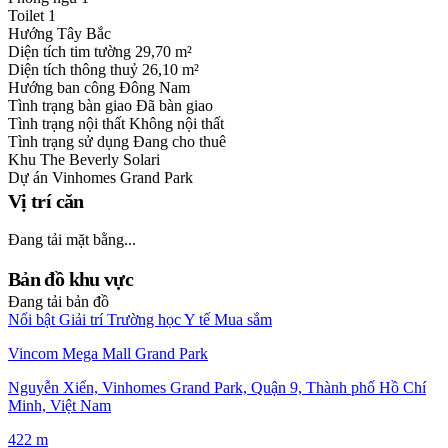
Toilet
1
Hướng
Tây Bắc
Diện tích tim tường
29,70 m²
Diện tích thông thuỷ
26,10 m²
Hướng ban công
Đông Nam
Tình trạng bàn giao
Đã bàn giao
Tình trạng nội thất
Không nội thất
Tình trạng sử dụng
Đang cho thuê
Khu
The Beverly Solari
Dự án
Vinhomes Grand Park
Vị trí căn
Đang tải mặt bằng...
Bản đồ khu vực
Đang tải bản đồ
Nổi bật
Giải trí
Trường học
Y tế
Mua sắm
Vincom Mega Mall Grand Park
Nguyễn Xiển, Vinhomes Grand Park, Quận 9, Thành phố Hồ Chí
Minh, Việt Nam
422 m