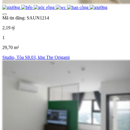
Mã tin đăng: SAUN1214
2,19 tỷ
1
29,70 m²
Studio, Tòa S8.03, khu The Origami