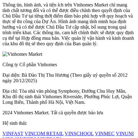
Thông tin, hình ảnh, và tiện ích trên Vinhomes Market chỉ mang
tính chất tương đối và có thể được điều chỉnh theo quyết định của
Chủ Đầu Tư tại từng thời điểm đảm bảo phù hợp với quy hoạch và
thực tế thi công của Dự Án. Hình ảnh mang tính minh họa định
hướng và có thể được Chủ Đầu Tư cập nhật, bổ sung trong quá
trình triển khai. Các thông tin, cam kết chính thức sẽ được quy định
cụ thể tại Hợp đồng mua bán. Việc quản lý vận hành và kinh doanh
của khu đô thị sẽ theo quy định của Ban quản lý.
Công ty Cổ phần Vinhomes
Đại diện: Bà Đào Thị Thu Hương (Theo giấy uỷ quyền số 2012
ngày 20/12/2025)
Địa chỉ: Tòa nhà văn phòng Symphony, Đường Chu Huy Mân,
Khu đô thị sinh thái Vinhomes Riverside, Phường Phúc Lợi, Quận
Long Biên, Thành phố Hà Nội, Việt Nam.
2024 Vinhomes Market. Tất cả quyền được bảo lưu
Hệ sinh thái:
VINFAST
VINCOM RETAIL
VINSCHOOL
VINMEC
VINUNI