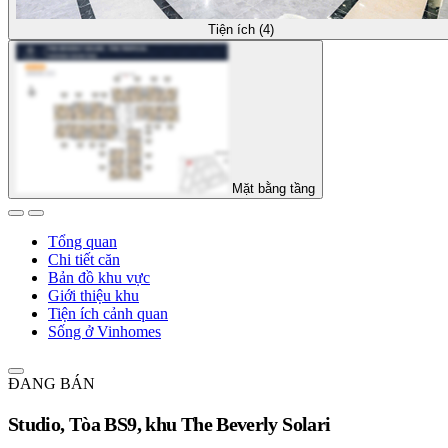
Tiện ích (4)
Mặt bằng tầng
Tổng quan
Chi tiết căn
Bản đồ khu vực
Giới thiệu khu
Tiện ích cảnh quan
Sống ở Vinhomes
ĐANG BÁN
Studio, Tòa BS9, khu The Beverly Solari