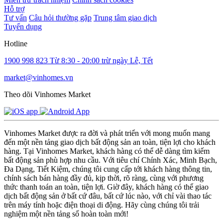
Hỗ trợ
Tư vấn
Câu hỏi thường gặp
Trung tâm giao dịch
Tuyển dụng
Hotline
1900 998 823
Từ 8:30 - 20:00 trừ ngày Lễ, Tết
market@vinhomes.vn
Theo dõi Vinhomes Market
Vinhomes Market được ra đời và phát triển với mong muốn mang
đến một nền tảng giao dịch bất động sản an toàn, tiện lợi cho khách
hàng. Tại Vinhomes Market, khách hàng có thể dễ dàng tìm kiếm
bất động sản phù hợp nhu cầu. Với tiêu chí Chính Xác, Minh Bạch,
Đa Dạng, Tiết Kiệm, chúng tôi cung cấp tới khách hàng thông tin,
chính sách bán hàng đầy đủ, kịp thời, rõ ràng, cùng với phương
thức thanh toán an toàn, tiện lợi. Giờ đây, khách hàng có thể giao
dịch bất động sản ở bất cứ đâu, bất cứ lúc nào, với chỉ vài thao tác
trên máy tính hoặc điện thoại di động. Hãy cùng chúng tôi trải
nghiệm một nền tảng số hoàn toàn mới!