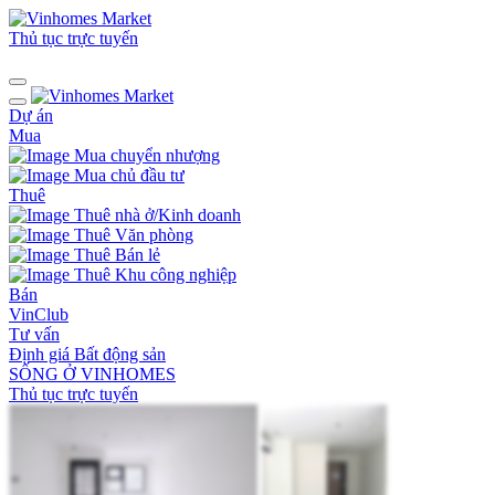
Thủ tục trực tuyến
Dự án
Mua
Mua chuyển nhượng
Mua chủ đầu tư
Thuê
Thuê nhà ở/Kinh doanh
Thuê Văn phòng
Thuê Bán lẻ
Thuê Khu công nghiệp
Bán
VinClub
Tư vấn
Định giá Bất động sản
SỐNG Ở VINHOMES
Thủ tục trực tuyến