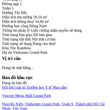
Phòng ngủ
2
Toilet
1
Hướng
Tây Bắc
Diện tích tim tường
59,10 m²
Diện tích thông thuỷ
54,60 m²
Hướng ban công
Đông Nam
Thông tin pháp lý
Giấy chứng nhận quyền sử dụng
Tình trạng bàn giao
Đã bàn giao
Tình trạng nội thất
Nội thất cơ bản
Tình trạng sử dụng
Đang cho thuê
Khu
The Rainbow
Dự án
Vinhomes Grand Park
Vị trí căn
Đang tải mặt bằng...
Bản đồ khu vực
Đang tải bản đồ
Nổi bật
Giải trí
Trường học
Y tế
Mua sắm
Vincom Mega Mall Grand Park
Nguyễn Xiển, Vinhomes Grand Park, Quận 9, Thành phố Hồ Chí
Minh, Việt Nam