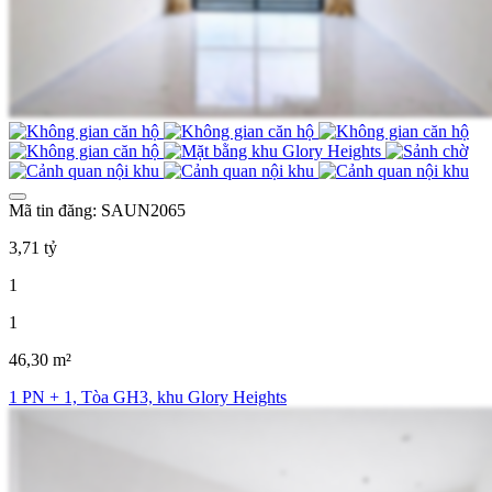
Mã tin đăng: SAUN2065
3,71 tỷ
1
1
46,30 m²
1 PN + 1, Tòa GH3, khu Glory Heights