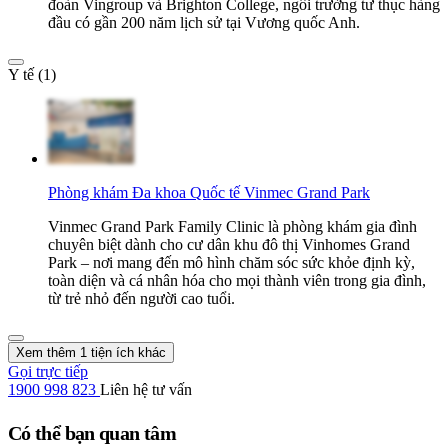
đoàn Vingroup và Brighton College, ngôi trường tư thục hàng
đầu có gần 200 năm lịch sử tại Vương quốc Anh.
Y tế (1)
Phòng khám Đa khoa Quốc tế Vinmec Grand Park
Vinmec Grand Park Family Clinic là phòng khám gia đình
chuyên biệt dành cho cư dân khu đô thị Vinhomes Grand
Park – nơi mang đến mô hình chăm sóc sức khỏe định kỳ,
toàn diện và cá nhân hóa cho mọi thành viên trong gia đình,
từ trẻ nhỏ đến người cao tuổi.
Xem thêm 1 tiện ích khác
Gọi trực tiếp
1900 998 823
Liên hệ tư vấn
Có thể bạn quan tâm