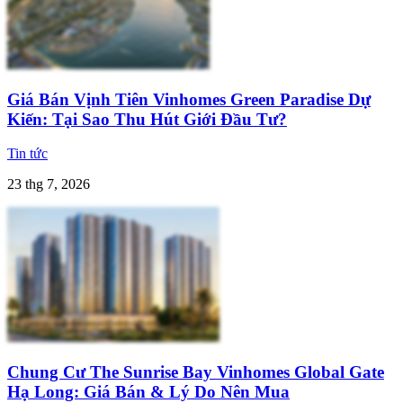
Giá Bán Vịnh Tiên Vinhomes Green Paradise Dự
Kiến: Tại Sao Thu Hút Giới Đầu Tư?
Tin tức
23 thg 7, 2026
Chung Cư The Sunrise Bay Vinhomes Global Gate
Hạ Long: Giá Bán & Lý Do Nên Mua