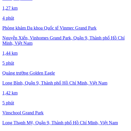
1,27 km
4 phút
Phòng khám Đa khoa Quốc tế Vinmec Grand Park
Nguyễn Xiển, Vinhomes Grand Park, Quận 9, Thành phố Hồ Chí
Minh, Việt Nam
1,44 km
5 phút
Quảng trường Golden Eagle
Long Bình, Quận 9, Thành phố Hồ Chí Minh, Việt Nam
1,42 km
5 phút
Vinschool Grand Park
Long Thạnh Mỹ, Quận 9, Thành phố Hồ Chí Minh, Việt Nam