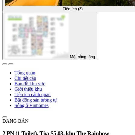
Tiện ích (3)
Mặt bằng tầng
Tổng quan
Chi tiết căn
Bản đồ khu vực
Giới thiệu khu
Tiện ích cảnh quan
Bất động sản tương tự
Sống ở Vinhomes
ĐANG BÁN
2 PN (1 Toilet), Tòa S5.03, khu The Rainbow