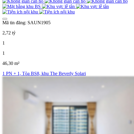
Mã tin đăng: SAUN1905
2,72 tỷ
1
1
46,30 m²
1 PN + 1, Tòa BS8, khu The Beverly Solari