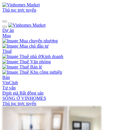
Thủ tục trực tuyến
Dự án
Mua
Mua chuyển nhượng
Mua chủ đầu tư
Thuê
Thuê nhà ở/Kinh doanh
Thuê Văn phòng
Thuê Bán lẻ
Thuê Khu công nghiệp
Bán
VinClub
Tư vấn
Định giá Bất động sản
SỐNG Ở VINHOMES
Thủ tục trực tuyến