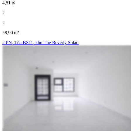
4,51 tỷ
2
2
58,90 m²
2 PN, Tòa BS11, khu The Beverly Solari