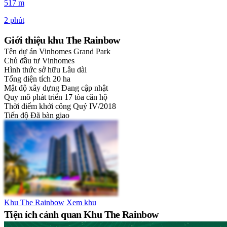
517 m
2 phút
Giới thiệu khu The Rainbow
Tên dự án
Vinhomes Grand Park
Chủ đầu tư
Vinhomes
Hình thức sở hữu
Lâu dài
Tổng diện tích
20 ha
Mật độ xây dựng
Đang cập nhật
Quy mô phát triển
17 tòa căn hộ
Thời điểm khởi công
Quý IV/2018
Tiến độ
Đã bàn giao
Khu The Rainbow
Xem khu
Tiện ích cảnh quan Khu The Rainbow