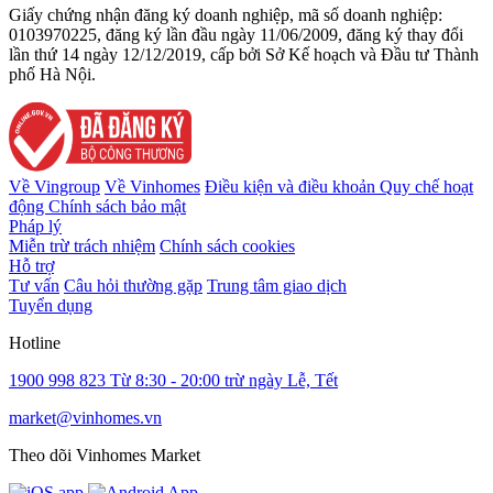
Giấy chứng nhận đăng ký doanh nghiệp, mã số doanh nghiệp:
0103970225, đăng ký lần đầu ngày 11/06/2009, đăng ký thay đổi
lần thứ 14 ngày 12/12/2019, cấp bởi Sở Kế hoạch và Đầu tư Thành
phố Hà Nội.
Về Vingroup
Về Vinhomes
Điều kiện và điều khoản
Quy chế hoạt
động
Chính sách bảo mật
Pháp lý
Miễn trừ trách nhiệm
Chính sách cookies
Hỗ trợ
Tư vấn
Câu hỏi thường gặp
Trung tâm giao dịch
Tuyển dụng
Hotline
1900 998 823
Từ 8:30 - 20:00 trừ ngày Lễ, Tết
market@vinhomes.vn
Theo dõi Vinhomes Market