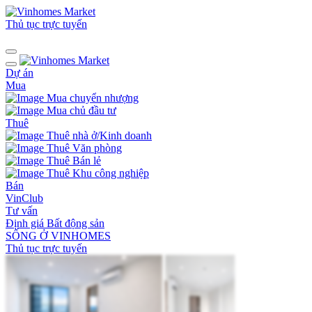
Thủ tục trực tuyến
Dự án
Mua
Mua chuyển nhượng
Mua chủ đầu tư
Thuê
Thuê nhà ở/Kinh doanh
Thuê Văn phòng
Thuê Bán lẻ
Thuê Khu công nghiệp
Bán
VinClub
Tư vấn
Định giá Bất động sản
SỐNG Ở VINHOMES
Thủ tục trực tuyến