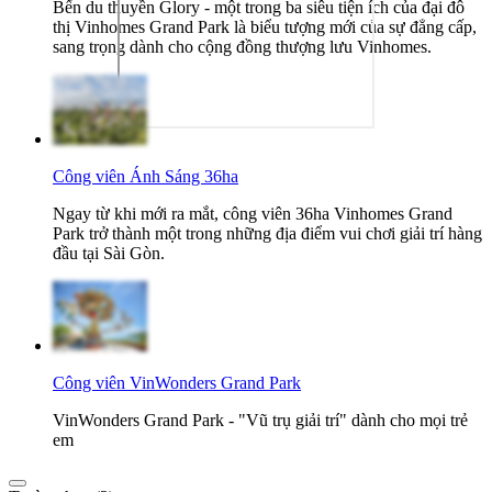
Bến du thuyền Glory - một trong ba siêu tiện ích của đại đô
thị Vinhomes Grand Park là biểu tượng mới của sự đẳng cấp,
sang trọng dành cho cộng đồng thượng lưu Vinhomes.
Công viên Ánh Sáng 36ha
Ngay từ khi mới ra mắt, công viên 36ha Vinhomes Grand
Park trở thành một trong những địa điểm vui chơi giải trí hàng
đầu tại Sài Gòn.
Công viên VinWonders Grand Park
VinWonders Grand Park - "Vũ trụ giải trí" dành cho mọi trẻ
em