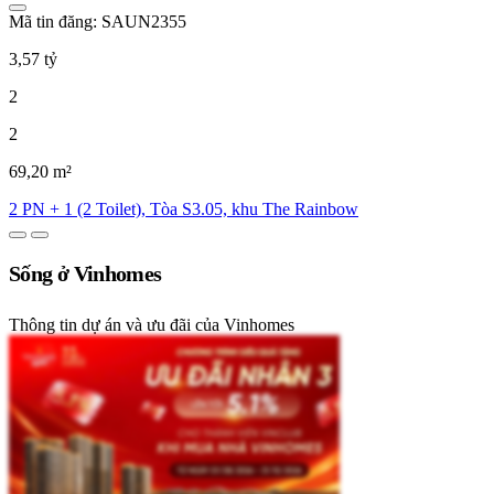
Mã tin đăng: SAUN2355
3,57 tỷ
2
2
69,20 m²
2 PN + 1 (2 Toilet), Tòa S3.05, khu The Rainbow
Sống ở Vinhomes
Thông tin dự án và ưu đãi của Vinhomes