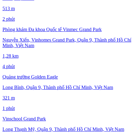
513 m
2 phút
Phòng khám Đa khoa Quốc tế Vinmec Grand Park
Nguyễn Xiển, Vinhomes Grand Park, Quận 9, Thành phố Hồ Chí
Minh, Việt Nam
1,28 km
4 phút
Quảng trường Golden Eagle
Long Bình, Quận 9, Thành phố Hồ Chí Minh, Việt Nam
321 m
1 phút
Vinschool Grand Park
Long Thạnh Mỹ, Quận 9, Thành phố Hồ Chí Minh, Việt Nam