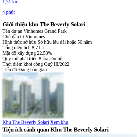
1,31 km
4 phút
Giới thiệu khu The Beverly Solari
Tên dự án
Vinhomes Grand Park
Chủ đầu tư
Vinhomes
Hình thức sở hữu
Sở hữu lâu dài hoặc 50 năm
Tổng diện tích
8,7 ha
Mật độ xây dựng
22,53%
Quy mô phát triển
8 tòa căn hộ
Thời điểm khởi công
Quý III/2022
Tiến độ
Đang bàn giao
Khu The Beverly Solari
Xem khu
Tiện ích cảnh quan Khu The Beverly Solari