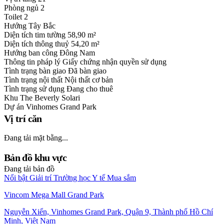
Phòng ngủ
2
Toilet
2
Hướng
Tây Bắc
Diện tích tim tường
58,90 m²
Diện tích thông thuỷ
54,20 m²
Hướng ban công
Đông Nam
Thông tin pháp lý
Giấy chứng nhận quyền sử dụng
Tình trạng bàn giao
Đã bàn giao
Tình trạng nội thất
Nội thất cơ bản
Tình trạng sử dụng
Đang cho thuê
Khu
The Beverly Solari
Dự án
Vinhomes Grand Park
Vị trí căn
Đang tải mặt bằng...
Bản đồ khu vực
Đang tải bản đồ
Nổi bật
Giải trí
Trường học
Y tế
Mua sắm
Vincom Mega Mall Grand Park
Nguyễn Xiển, Vinhomes Grand Park, Quận 9, Thành phố Hồ Chí
Minh, Việt Nam