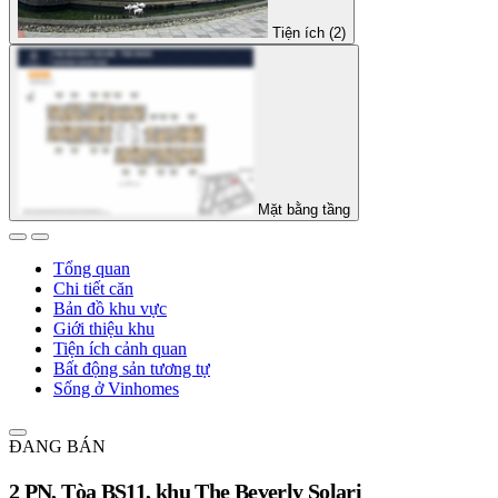
Tiện ích (2)
Mặt bằng tầng
Tổng quan
Chi tiết căn
Bản đồ khu vực
Giới thiệu khu
Tiện ích cảnh quan
Bất động sản tương tự
Sống ở Vinhomes
ĐANG BÁN
2 PN, Tòa BS11, khu The Beverly Solari