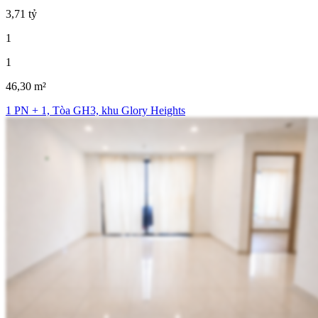
3,71 tỷ
1
1
46,30 m²
1 PN + 1, Tòa GH3, khu Glory Heights