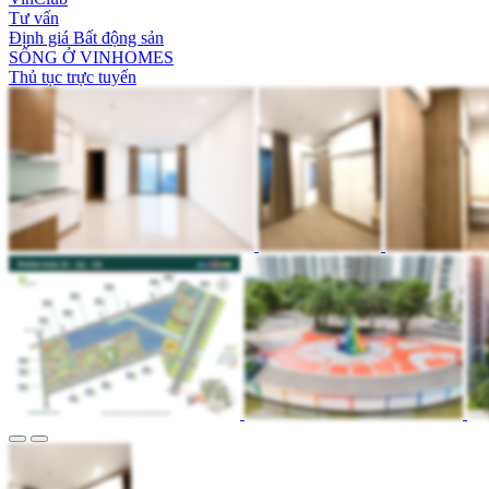
Tư vấn
Định giá Bất động sản
SỐNG Ở VINHOMES
Thủ tục trực tuyến