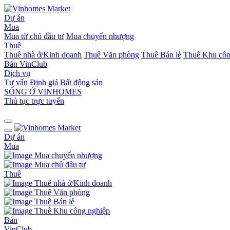
Dự án
Mua
Mua từ chủ đầu tư
Mua chuyển nhượng
Thuê
Thuê nhà ở/Kinh doanh
Thuê Văn phòng
Thuê Bán lẻ
Thuê Khu côn
Bán
VinClub
Dịch vụ
Tư vấn
Định giá Bất động sản
SỐNG Ở VINHOMES
Thủ tục trực tuyến
Dự án
Mua
Mua chuyển nhượng
Mua chủ đầu tư
Thuê
Thuê nhà ở/Kinh doanh
Thuê Văn phòng
Thuê Bán lẻ
Thuê Khu công nghiệp
Bán
VinClub