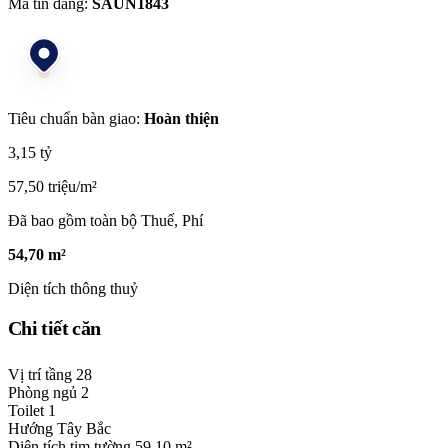
Mã tin đăng:
SAUN1843
Tiêu chuẩn bàn giao:
Hoàn thiện
3,15 tỷ
57,50 triệu/m²
Đã bao gồm toàn bộ Thuế, Phí
54,70 m²
Diện tích thông thuỷ
Chi tiết căn
Vị trí tầng
28
Phòng ngủ
2
Toilet
1
Hướng
Tây Bắc
Diện tích tim tường
59,10 m²