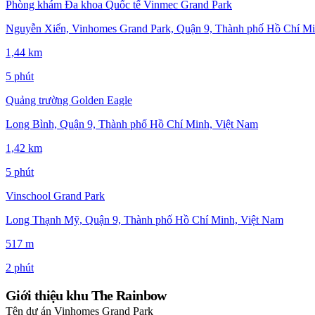
Phòng khám Đa khoa Quốc tế Vinmec Grand Park
Nguyễn Xiển, Vinhomes Grand Park, Quận 9, Thành phố Hồ Chí Mi
1,44 km
5 phút
Quảng trường Golden Eagle
Long Bình, Quận 9, Thành phố Hồ Chí Minh, Việt Nam
1,42 km
5 phút
Vinschool Grand Park
Long Thạnh Mỹ, Quận 9, Thành phố Hồ Chí Minh, Việt Nam
517 m
2 phút
Giới thiệu khu The Rainbow
Tên dự án
Vinhomes Grand Park