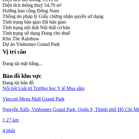
Diện tích thông thuỷ
54,70 m²
Hướng ban công
Đông Nam
Thông tin pháp lý
Giấy chứng nhận quyền sử dụng
Tình trạng bàn giao
Đã bàn giao
Tình trạng nội thất
Nội thất cơ bản
Tình trạng sử dụng
Đang cho thuê
Khu
The Rainbow
Dự án
Vinhomes Grand Park
Vị trí căn
Đang tải mặt bằng...
Bản đồ khu vực
Đang tải bản đồ
Nổi bật
Giải trí
Trường học
Y tế
Mua sắm
Vincom Mega Mall Grand Park
Nguyễn Xiển, Vinhomes Grand Park, Quận 9, Thành phố Hồ Chí Mi
1,27 km
4 phút