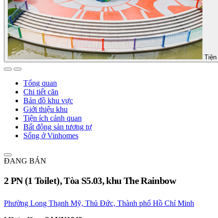
Tiện 
Tổng quan
Chi tiết căn
Bản đồ khu vực
Giới thiệu khu
Tiện ích cảnh quan
Bất động sản tương tự
Sống ở Vinhomes
ĐANG BÁN
2 PN (1 Toilet), Tòa S5.03, khu The Rainbow
Phường Long Thạnh Mỹ, Thủ Đức, Thành phố Hồ Chí Minh