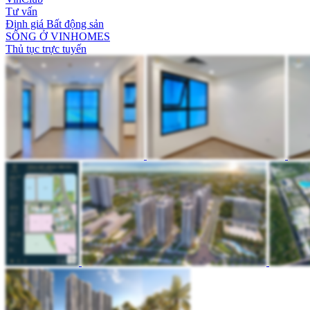
Tư vấn
Định giá Bất động sản
SỐNG Ở VINHOMES
Thủ tục trực tuyến