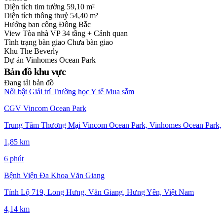
Diện tích tim tường
59,10 m²
Diện tích thông thuỷ
54,40 m²
Hướng ban công
Đông Bắc
View
Tòa nhà VP 34 tầng + Cảnh quan
Tình trạng bàn giao
Chưa bàn giao
Khu
The Beverly
Dự án
Vinhomes Ocean Park
Bản đồ khu vực
Đang tải bản đồ
Nổi bật
Giải trí
Trường học
Y tế
Mua sắm
CGV Vincom Ocean Park
Trung Tâm Thương Mại Vincom Ocean Park, Vinhomes Ocean Park,
1,85 km
6 phút
Bệnh Viện Đa Khoa Văn Giang
Tỉnh Lộ 719, Long Hưng, Văn Giang, Hưng Yên, Việt Nam
4,14 km