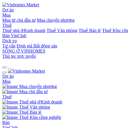
Dự án
Mua
Mua từ chủ đầu tư
Mua chuyển nhượng
Thuê
Thuê nhà ở/Kinh doanh
Thuê Văn phòng
Thuê Bán lẻ
Thuê Khu côn
Bán
VinClub
Dịch vụ
Tư vấn
Định giá Bất động sản
SỐNG Ở VINHOMES
Thủ tục trực tuyến
Dự án
Mua
Mua chuyển nhượng
Mua chủ đầu tư
Thuê
Thuê nhà ở/Kinh doanh
Thuê Văn phòng
Thuê Bán lẻ
Thuê Khu công nghiệp
Bán
VinClub