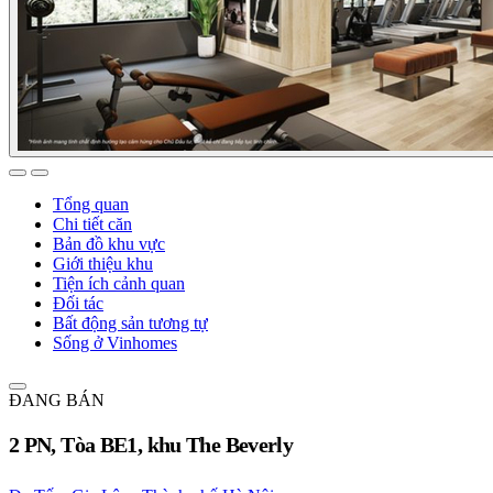
Tổng quan
Chi tiết căn
Bản đồ khu vực
Giới thiệu khu
Tiện ích cảnh quan
Đối tác
Bất động sản tương tự
Sống ở Vinhomes
ĐANG BÁN
2 PN, Tòa BE1, khu The Beverly