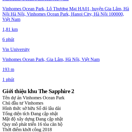
Vinhomes Ocean Park, Lô Thương Mại HA01, huyện Gia Lâm, Hà
Nội Hà Nội, Vinhomes Ocean Park, Hanoi City, Hà Nội 100000,
Việt Nam
1,81 km
6 phút
Vin University
Vinhomes Ocean Park, Gia Lâm, Hà Nội, Việt Nam
193 m
1 phút
Giới thiệu khu The Sapphire 2
Tên dự án
Vinhomes Ocean Park
Chủ đầu tư
Vinhomes
Hình thức sở hữu
Sổ đỏ lâu dài
Tổng diện tích
Đang cập nhật
Mật độ xây dựng
Đang cập nhật
Quy mô phát triển
16 tòa căn hộ
Thời điểm khởi công
2018