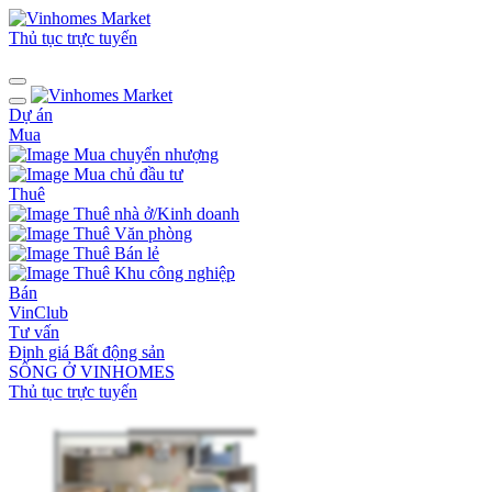
Thủ tục trực tuyến
Dự án
Mua
Mua chuyển nhượng
Mua chủ đầu tư
Thuê
Thuê nhà ở/Kinh doanh
Thuê Văn phòng
Thuê Bán lẻ
Thuê Khu công nghiệp
Bán
VinClub
Tư vấn
Định giá Bất động sản
SỐNG Ở VINHOMES
Thủ tục trực tuyến