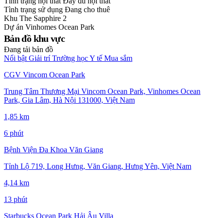
Tình trạng nội thất
Đầy đủ nội thất
Tình trạng sử dụng
Đang cho thuê
Khu
The Sapphire 2
Dự án
Vinhomes Ocean Park
Bản đồ khu vực
Đang tải bản đồ
Nổi bật
Giải trí
Trường học
Y tế
Mua sắm
CGV Vincom Ocean Park
Trung Tâm Thương Mại Vincom Ocean Park, Vinhomes Ocean
Park, Gia Lâm, Hà Nội 131000, Việt Nam
1,85 km
6 phút
Bệnh Viện Đa Khoa Văn Giang
Tỉnh Lộ 719, Long Hưng, Văn Giang, Hưng Yên, Việt Nam
4,14 km
13 phút
Starbucks Ocean Park Hải Âu Villa