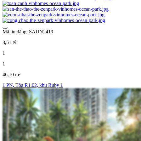
Mã tin đăng: SAUN2419
3,51 tỷ
1
1
46,10 m²
1 PN, Tòa R1.02, khu Ruby 1