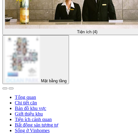
Tiện ích (4)
Mặt bằng tầng
Tổng quan
Chi tiết căn
Bản đồ khu vực
Giới thiệu khu
Tiện ích cảnh quan
Bất động sản tương tự
Sống ở Vinhomes