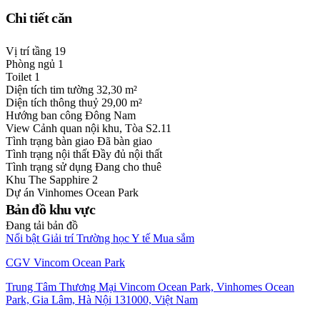
Chi tiết căn
Vị trí tầng
19
Phòng ngủ
1
Toilet
1
Diện tích tim tường
32,30 m²
Diện tích thông thuỷ
29,00 m²
Hướng ban công
Đông Nam
View
Cảnh quan nội khu, Tòa S2.11
Tình trạng bàn giao
Đã bàn giao
Tình trạng nội thất
Đầy đủ nội thất
Tình trạng sử dụng
Đang cho thuê
Khu
The Sapphire 2
Dự án
Vinhomes Ocean Park
Bản đồ khu vực
Đang tải bản đồ
Nổi bật
Giải trí
Trường học
Y tế
Mua sắm
CGV Vincom Ocean Park
Trung Tâm Thương Mại Vincom Ocean Park, Vinhomes Ocean
Park, Gia Lâm, Hà Nội 131000, Việt Nam