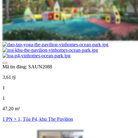
Mã tin đăng: SAUN2088
3,61 tỷ
1
1
47,20 m²
1 PN + 1, Tòa P4, khu The Pavilion