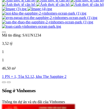
Mã tin đăng: SAUN1234
3,52 tỷ
1
1
46,50 m²
1 PN + 1, Tòa S2.12, khu The Sapphire 2
Sống ở Vinhomes
Thông tin dự án và ưu đãi của Vinhomes