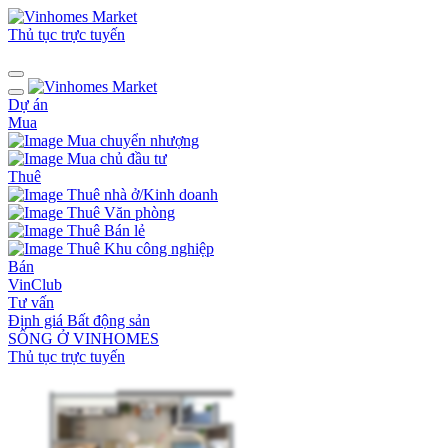
Thủ tục trực tuyến
Dự án
Mua
Mua chuyển nhượng
Mua chủ đầu tư
Thuê
Thuê nhà ở/Kinh doanh
Thuê Văn phòng
Thuê Bán lẻ
Thuê Khu công nghiệp
Bán
VinClub
Tư vấn
Định giá Bất động sản
SỐNG Ở VINHOMES
Thủ tục trực tuyến