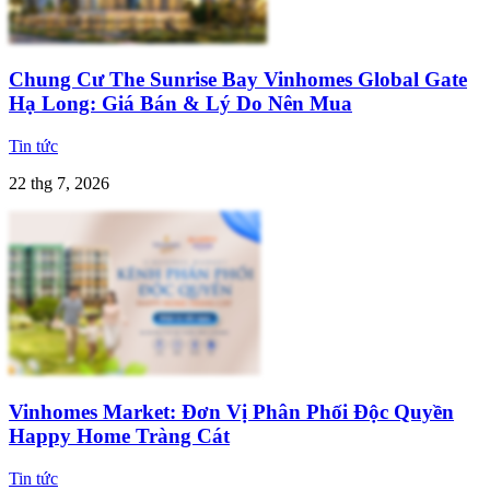
Chung Cư The Sunrise Bay Vinhomes Global Gate
Hạ Long: Giá Bán & Lý Do Nên Mua
Tin tức
22 thg 7, 2026
Vinhomes Market: Đơn Vị Phân Phối Độc Quyền
Happy Home Tràng Cát
Tin tức