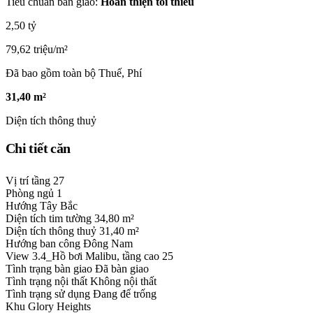
Tiêu chuẩn bàn giao:
Hoàn thiện tối thiểu
2,50 tỷ
79,62 triệu/m²
Đã bao gồm toàn bộ Thuế, Phí
31,40 m²
Diện tích thông thuỷ
Chi tiết căn
Vị trí tầng
27
Phòng ngủ
1
Hướng
Tây Bắc
Diện tích tim tường
34,80 m²
Diện tích thông thuỷ
31,40 m²
Hướng ban công
Đông Nam
View
3.4_Hồ bơi Malibu, tầng cao 25
Tình trạng bàn giao
Đã bàn giao
Tình trạng nội thất
Không nội thất
Tình trạng sử dụng
Đang để trống
Khu
Glory Heights