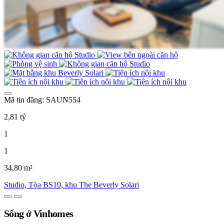
Mã tin đăng: SAUN554
2,81 tỷ
1
1
34,80 m²
Studio, Tòa BS10, khu The Beverly Solari
Sống ở Vinhomes