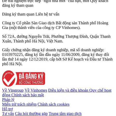
Để trải nghiệm trực tiếp "ngôi nhà mới "của bạn, mời Quý khách
đăng ký tham quan
Đăng ký tham quan
Liên hệ tư vấn
Công ty Cổ phần Sàn Giao dịch Bất động sản Thành phố Hoàng
Gia (một thành viên của công ty CP Vinhomes).
Số 72A, đường Nguyễn Trãi, Phường Thượng Đình, Quận Thanh
Xuân, Thành phố Hà Nội, Việt Nam.
Giấy chứng nhận đăng ký doanh nghiệp, mã số doanh nghiệp:
0103970225, đăng ký lần đầu ngày 11/06/2009, đăng ký thay đổi
lần thứ 14 ngày 12/12/2019, cấp bởi Sở Kế hoạch và Đầu tư Thành
phố Hà Nội.
Về Vingroup
Về Vinhomes
Điều kiện và điều khoản
Quy chế hoạt
động
Chính sách bảo mật
Pháp lý
Miễn trừ trách nhiệm
Chính sách cookies
Hỗ trợ
Tư vấn
Câu hỏi thường gặp
Trung tâm giao dịch