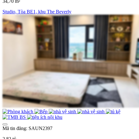
34,70 m²
Studio, Tòa BE1, khu The Beverly
Mã tin đăng: SAUN2397
2,82 tỷ