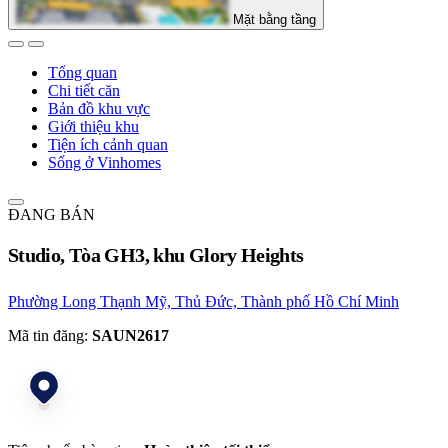
Mặt bằng tầng
Tổng quan
Chi tiết căn
Bản đồ khu vực
Giới thiệu khu
Tiện ích cảnh quan
Sống ở Vinhomes
ĐANG BÁN
Studio, Tòa GH3, khu Glory Heights
Phường Long Thạnh Mỹ, Thủ Đức, Thành phố Hồ Chí Minh
Mã tin đăng:
SAUN2617