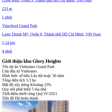
Long Bình, Quận 9, Thành phố Hồ Chí Minh, Việt Nam
233 m
1 phút
Vinschool Grand Park
Long Thạnh Mỹ, Quận 9, Thành phố Hồ Chí Minh, Việt Nam
1,14 km
4 phút
Giới thiệu khu Glory Heights
Tên dự án
Vinhomes Grand Park
Chủ đầu tư
Vinhomes
Hình thức sở hữu
Lâu dài hoặc 50 năm
Tổng diện tích
3,3 ha
Mật độ xây dựng
Khoảng 25%
Quy mô phát triển
5 tòa nhà
Thời điểm khởi công
Quý IV/2021
Tiến độ
Đã hoàn thành