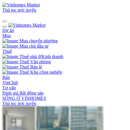
Thủ tục trực tuyến
Dự án
Mua
Mua chuyển nhượng
Mua chủ đầu tư
Thuê
Thuê nhà ở/Kinh doanh
Thuê Văn phòng
Thuê Bán lẻ
Thuê Khu công nghiệp
Bán
VinClub
Tư vấn
Định giá Bất động sản
SỐNG Ở VINHOMES
Thủ tục trực tuyến