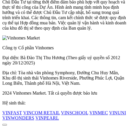
Chủ Đầu Tư tại từng thời điểm đảm bảo phù hợp với quy hoạch và
thực tế thi công của Dự Án. Hình ảnh mang tính minh họa định
hướng và có thể được Chủ Đầu Tư cập nhật, bổ sung trong quá
trình triển khai. Các thông tin, cam kết chính thức sẽ được quy định
cụ thể tại Hợp đồng mua bán. Việc quản lý vận hành và kinh doanh
của khu đô thị sẽ theo quy định của Ban quản lý.
Công ty Cổ phần Vinhomes
Đại diện: Bà Đào Thị Thu Hương (Theo giấy uỷ quyền số 2012
ngày 20/12/2025)
Địa chỉ: Tòa nhà văn phòng Symphony, Đường Chu Huy Mân,
Khu đô thị sinh thái Vinhomes Riverside, Phường Phúc Lợi, Quận
Long Biên, Thành phố Hà Nội, Việt Nam.
2024 Vinhomes Market. Tất cả quyền được bảo lưu
Hệ sinh thái:
VINFAST
VINCOM RETAIL
VINSCHOOL
VINMEC
VINUNI
VINWONDERS
VINPEARL