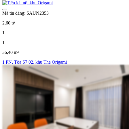
Mã tin đăng: SAUN2353
2,60 tỷ
1
1
36,40 m²
1 PN, Tòa S7.02, khu The Origami