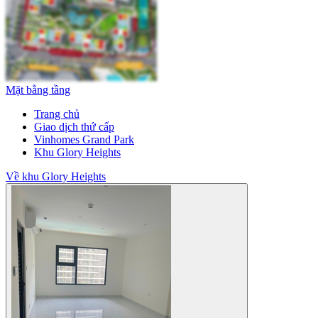
Mặt bằng tầng
Trang chủ
Giao dịch thứ cấp
Vinhomes Grand Park
Khu Glory Heights
Về khu Glory Heights