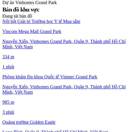
Dự án
Vinhomes Grand Park
Bản đồ khu vực
Đang tải bản đồ
Nổi bật
Giải trí
Trường học
Y tế
Mua sắm
Vincom Mega Mall Grand Park
Nguyễn Xiển, Vinhomes Grand Park, Quận 9, Thành phố Hồ Chí
Minh, Việt Nam
334 m
1 phút
Phòng khám Đa khoa Quốc tế Vinmec Grand Park
Nguyễn Xiển, Vinhomes Grand Park, Quận 9, Thành phố Hồ Chí
Minh, Việt Nam
985 m
3 phút
Quảng trường Golden Eagle