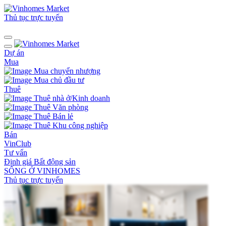
Thủ tục trực tuyến
Dự án
Mua
Mua chuyển nhượng
Mua chủ đầu tư
Thuê
Thuê nhà ở/Kinh doanh
Thuê Văn phòng
Thuê Bán lẻ
Thuê Khu công nghiệp
Bán
VinClub
Tư vấn
Định giá Bất động sản
SỐNG Ở VINHOMES
Thủ tục trực tuyến