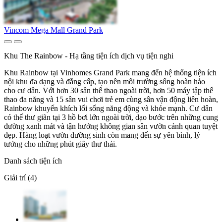
Vincom Mega Mall Grand Park
Khu The Rainbow - Hạ tầng tiện ích dịch vụ tiện nghi
Khu Rainbow tại Vinhomes Grand Park mang đến hệ thống tiện ích
nội khu đa dạng và đẳng cấp, tạo nên môi trường sống hoàn hảo
cho cư dân. Với hơn 30 sân thể thao ngoài trời, hơn 50 máy tập thể
thao đa năng và 15 sân vui chơi trẻ em cùng sân vận động liên hoàn,
Rainbow khuyến khích lối sống năng động và khỏe mạnh. Cư dân
có thể thư giãn tại 3 hồ bơi lớn ngoài trời, dạo bước trên những cung
đường xanh mát và tận hưởng không gian sân vườn cảnh quan tuyệt
đẹp. Hàng loạt vườn dưỡng sinh còn mang đến sự yên bình, lý
tưởng cho những phút giây thư thái.
Danh sách tiện ích
Giải trí (4)