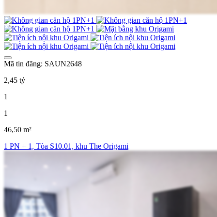
Mã tin đăng: SAUN2648
2,45 tỷ
1
1
46,50 m²
1 PN + 1, Tòa S10.01, khu The Origami