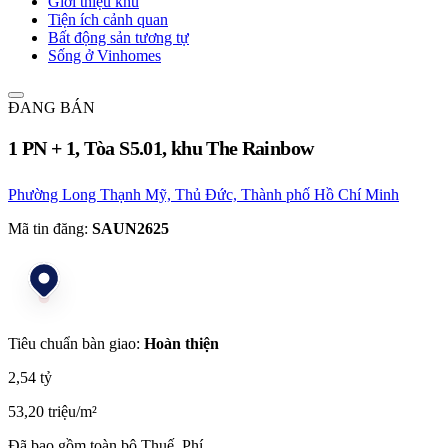
Giới thiệu khu
Tiện ích cảnh quan
Bất động sản tương tự
Sống ở Vinhomes
ĐANG BÁN
1 PN + 1, Tòa S5.01, khu The Rainbow
Phường Long Thạnh Mỹ, Thủ Đức, Thành phố Hồ Chí Minh
Mã tin đăng:
SAUN2625
Tiêu chuẩn bàn giao:
Hoàn thiện
2,54 tỷ
53,20 triệu/m²
Đã bao gồm toàn bộ Thuế, Phí