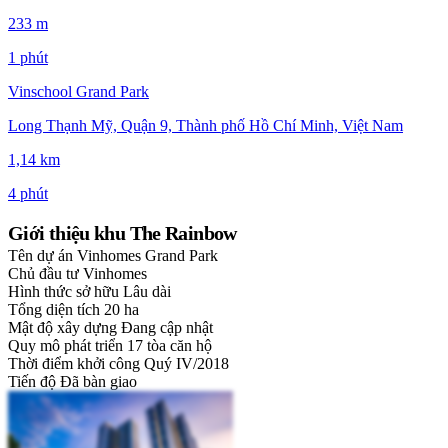
233 m
1 phút
Vinschool Grand Park
Long Thạnh Mỹ, Quận 9, Thành phố Hồ Chí Minh, Việt Nam
1,14 km
4 phút
Giới thiệu khu The Rainbow
Tên dự án
Vinhomes Grand Park
Chủ đầu tư
Vinhomes
Hình thức sở hữu
Lâu dài
Tổng diện tích
20 ha
Mật độ xây dựng
Đang cập nhật
Quy mô phát triển
17 tòa căn hộ
Thời điểm khởi công
Quý IV/2018
Tiến độ
Đã bàn giao