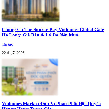
Chung Cư The Sunrise Bay Vinhomes Global Gate
Hạ Long: Giá Bán & Lý Do Nên Mua
Tin tức
22 thg 7, 2026
Vinhomes Market: Đơn Vị Phân Phối Độc Quyền
Happy Home Tràng Cát