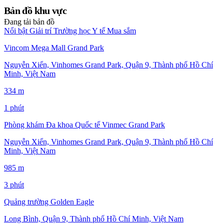
Bản đồ khu vực
Đang tải bản đồ
Nổi bật
Giải trí
Trường học
Y tế
Mua sắm
Vincom Mega Mall Grand Park
Nguyễn Xiển, Vinhomes Grand Park, Quận 9, Thành phố Hồ Chí
Minh, Việt Nam
334 m
1 phút
Phòng khám Đa khoa Quốc tế Vinmec Grand Park
Nguyễn Xiển, Vinhomes Grand Park, Quận 9, Thành phố Hồ Chí
Minh, Việt Nam
985 m
3 phút
Quảng trường Golden Eagle
Long Bình, Quận 9, Thành phố Hồ Chí Minh, Việt Nam