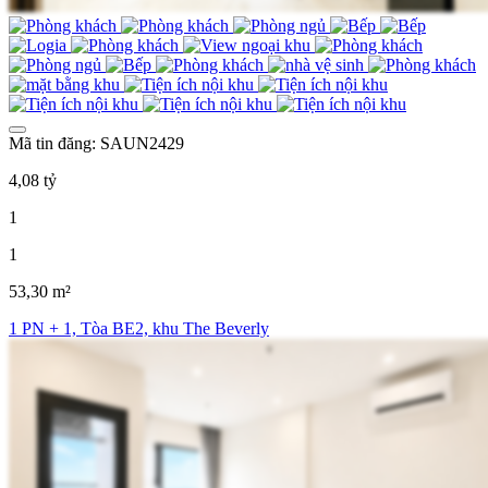
Mã tin đăng: SAUN2429
4,08 tỷ
1
1
53,30 m²
1 PN + 1, Tòa BE2, khu The Beverly