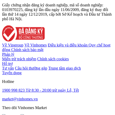
Giấy chứng nhận đăng ký doanh nghiệp, mã số doanh nghiệp:
0103970225, đăng ký lần đầu ngày 11/06/2009, đăng ký thay đổi
lần thứ 14 ngày 12/12/2019, cấp bởi Sở Kế hoạch và Đầu tư Thành
phố Hà Nội.
Về Vingroup
Về Vinhomes
Điều kiện và điều khoản
Quy chế hoạt
động
Chính sách bảo mật
Pháp lý
Miễn trừ trách nhiệm
Chính sách cookies
Hỗ trợ
Tư vấn
Câu hỏi thường gặp
Trung tâm giao dịch
Tuyển dụng
Hotline
1900 998 823
Từ 8:30 - 20:00 trừ ngày Lễ, Tết
market@vinhomes.vn
Theo dõi Vinhomes Market