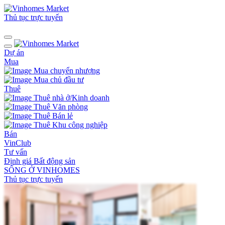
Thủ tục trực tuyến
Dự án
Mua
Mua chuyển nhượng
Mua chủ đầu tư
Thuê
Thuê nhà ở/Kinh doanh
Thuê Văn phòng
Thuê Bán lẻ
Thuê Khu công nghiệp
Bán
VinClub
Tư vấn
Định giá Bất động sản
SỐNG Ở VINHOMES
Thủ tục trực tuyến