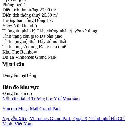
Phòng ngủ
1
Diện tích tim tường
29,90 m²
Diện tích thông thuỷ
26,30 m²
Hướng ban công
Đông Bắc
View
Nội khu nhỏ
Thông tin pháp lý
Giấy chứng nhận quyền sử dụng
Tình trạng bàn giao
Đã bàn giao
Tình trạng nội thất
Đầy đủ nội thất
Tình trạng sử dụng
Đang cho thuê
Khu
The Rainbow
Dự án
Vinhomes Grand Park
Vị trí căn
Đang tải mặt bằng...
Bản đồ khu vực
Đang tải bản đồ
Nổi bật
Giải trí
Trường học
Y tế
Mua sắm
Vincom Mega Mall Grand Park
Nguyễn Xiển, Vinhomes Grand Park, Quận 9, Thành phố Hồ Chí
Minh, Việt Nam