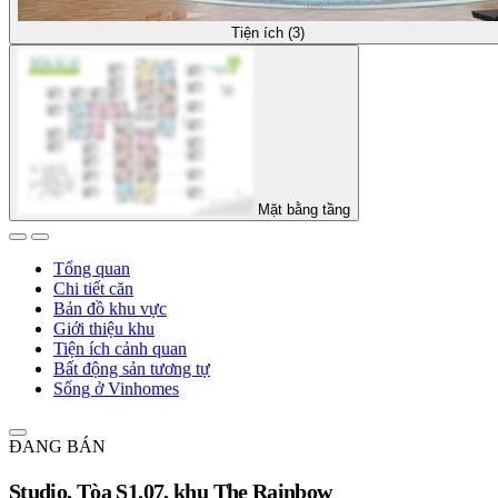
Tiện ích (3)
Mặt bằng tầng
Tổng quan
Chi tiết căn
Bản đồ khu vực
Giới thiệu khu
Tiện ích cảnh quan
Bất động sản tương tự
Sống ở Vinhomes
ĐANG BÁN
Studio, Tòa S1.07, khu The Rainbow