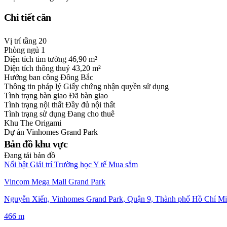
Chi tiết căn
Vị trí tầng
20
Phòng ngủ
1
Diện tích tim tường
46,90 m²
Diện tích thông thuỷ
43,20 m²
Hướng ban công
Đông Bắc
Thông tin pháp lý
Giấy chứng nhận quyền sử dụng
Tình trạng bàn giao
Đã bàn giao
Tình trạng nội thất
Đầy đủ nội thất
Tình trạng sử dụng
Đang cho thuê
Khu
The Origami
Dự án
Vinhomes Grand Park
Bản đồ khu vực
Đang tải bản đồ
Nổi bật
Giải trí
Trường học
Y tế
Mua sắm
Vincom Mega Mall Grand Park
Nguyễn Xiển, Vinhomes Grand Park, Quận 9, Thành phố Hồ Chí Mi
466 m