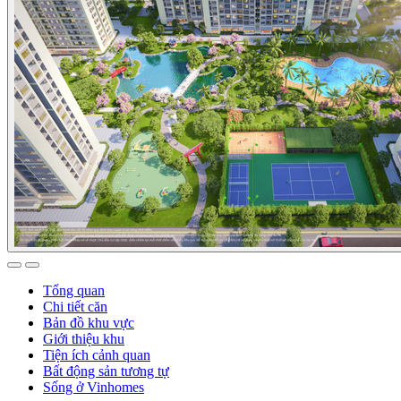
Tổng quan
Chi tiết căn
Bản đồ khu vực
Giới thiệu khu
Tiện ích cảnh quan
Bất động sản tương tự
Sống ở Vinhomes