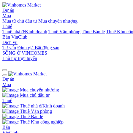
Dự án
Mua
Mua từ chủ đầu tư
Mua chuyển nhượng
Thuê
Thuê nhà ở/Kinh doanh
Thuê Văn phòng
Thuê Bán lẻ
Thuê Khu côn
Bán
VinClub
Dịch vụ
Tư vấn
Định giá Bất động sản
SỐNG Ở VINHOMES
Thủ tục trực tuyến
Dự án
Mua
Mua chuyển nhượng
Mua chủ đầu tư
Thuê
Thuê nhà ở/Kinh doanh
Thuê Văn phòng
Thuê Bán lẻ
Thuê Khu công nghiệp
Bán
VinClub