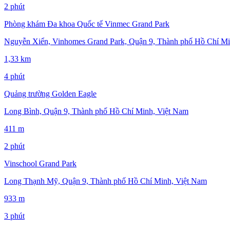
2 phút
Phòng khám Đa khoa Quốc tế Vinmec Grand Park
Nguyễn Xiển, Vinhomes Grand Park, Quận 9, Thành phố Hồ Chí Mi
1,33 km
4 phút
Quảng trường Golden Eagle
Long Bình, Quận 9, Thành phố Hồ Chí Minh, Việt Nam
411 m
2 phút
Vinschool Grand Park
Long Thạnh Mỹ, Quận 9, Thành phố Hồ Chí Minh, Việt Nam
933 m
3 phút