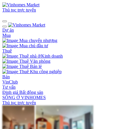
Thủ tục trực tuyến
Dự án
Mua
Mua chuyển nhượng
Mua chủ đầu tư
Thuê
Thuê nhà ở/Kinh doanh
Thuê Văn phòng
Thuê Bán lẻ
Thuê Khu công nghiệp
Bán
VinClub
Tư vấn
Định giá Bất động sản
SỐNG Ở VINHOMES
Thủ tục trực tuyến