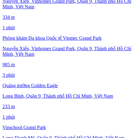
Nguyễn Xiển, Vinhomes Grand Park, Quận 9, Thành phố Hồ Chí
Minh, Việt Nam
334 m
1 phút
Phòng khám Đa khoa Quốc tế Vinmec Grand Park
Nguyễn Xiển, Vinhomes Grand Park, Quận 9, Thành phố Hồ Chí
Minh, Việt Nam
985 m
3 phút
Quảng trường Golden Eagle
Long Bình, Quận 9, Thành phố Hồ Chí Minh, Việt Nam
233 m
1 phút
Vinschool Grand Park
Long Thạnh Mỹ, Quận 9, Thành phố Hồ Chí Minh, Việt Nam