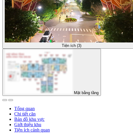
Tiện ích (3)
Mặt bằng tầng
Tổng quan
Chi tiết căn
Bản đồ khu vực
Giới thiệu khu
Tiện ích cảnh quan