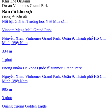
Khu
The Origami
Dự án
Vinhomes Grand Park
Bản đồ khu vực
Đang tải bản đồ
Nổi bật
Giải trí
Trường học
Y tế
Mua sắm
Vincom Mega Mall Grand Park
Nguyễn Xiển, Vinhomes Grand Park, Quận 9, Thành phố Hồ Chí
Minh, Việt Nam
334 m
1 phút
Phòng khám Đa khoa Quốc tế Vinmec Grand Park
Nguyễn Xiển, Vinhomes Grand Park, Quận 9, Thành phố Hồ Chí
Minh, Việt Nam
985 m
3 phút
Quảng trường Golden Eagle