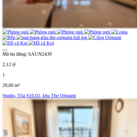
Mã tin đăng: SAUN2439
2,12 tỷ
1
29,60 m²
Studio, Tòa S10.02, khu The Origami