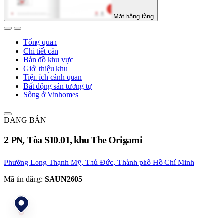
Mặt bằng tầng
Tổng quan
Chi tiết căn
Bản đồ khu vực
Giới thiệu khu
Tiện ích cảnh quan
Bất động sản tương tự
Sống ở Vinhomes
ĐANG BÁN
2 PN, Tòa S10.01, khu The Origami
Phường Long Thạnh Mỹ, Thủ Đức, Thành phố Hồ Chí Minh
Mã tin đăng:
SAUN2605