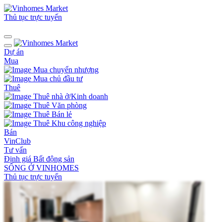
Thủ tục trực tuyến
Dự án
Mua
Mua chuyển nhượng
Mua chủ đầu tư
Thuê
Thuê nhà ở/Kinh doanh
Thuê Văn phòng
Thuê Bán lẻ
Thuê Khu công nghiệp
Bán
VinClub
Tư vấn
Định giá Bất động sản
SỐNG Ở VINHOMES
Thủ tục trực tuyến