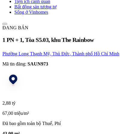
Tiện ích cảnh quan
Bất động sản tương tự
Sống ở Vinhomes
ĐANG BÁN
1 PN + 1, Tòa S5.03, khu The Rainbow
Phường Long Thạnh Mỹ, Thủ Đức, Thành phố Hồ Chí Minh
Mã tin đăng:
SAUN973
2,88 tỷ
67,00 triệu/m²
Đã bao gồm toàn bộ Thuế, Phí
43,00 m²