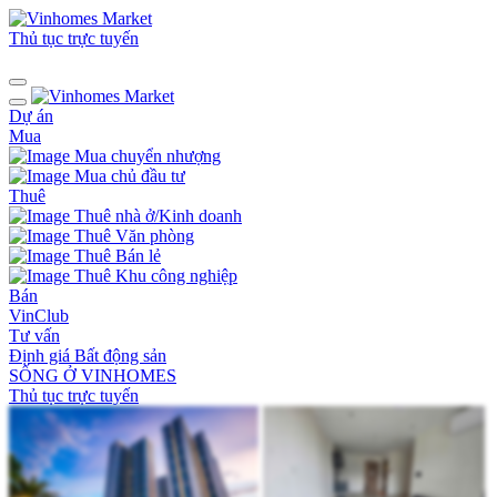
Thủ tục trực tuyến
Dự án
Mua
Mua chuyển nhượng
Mua chủ đầu tư
Thuê
Thuê nhà ở/Kinh doanh
Thuê Văn phòng
Thuê Bán lẻ
Thuê Khu công nghiệp
Bán
VinClub
Tư vấn
Định giá Bất động sản
SỐNG Ở VINHOMES
Thủ tục trực tuyến