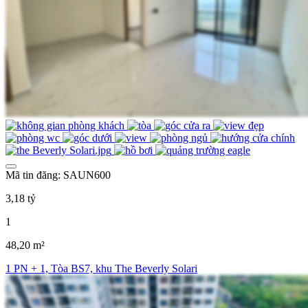
Mã tin đăng: SAUN600
3,18 tỷ
1
48,20 m²
1 PN + 1, Tòa BS7, khu The Beverly Solari