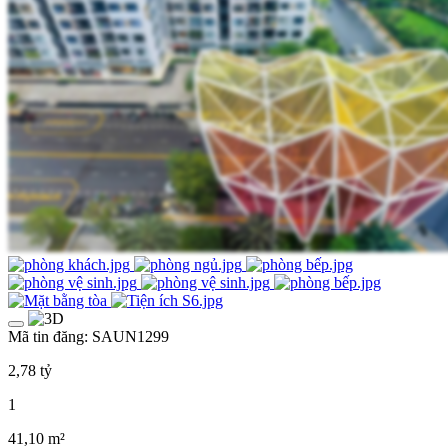
Mã tin đăng: SAUN1299
2,78 tỷ
1
41,10 m²