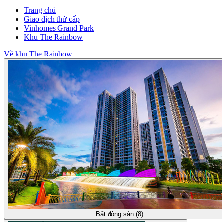
Trang chủ
Giao dịch thứ cấp
Vinhomes Grand Park
Khu The Rainbow
Về khu The Rainbow
Bất động sản (8)