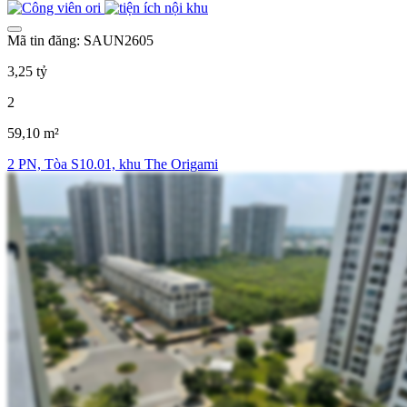
Mã tin đăng: SAUN2605
3,25 tỷ
2
59,10 m²
2 PN, Tòa S10.01, khu The Origami