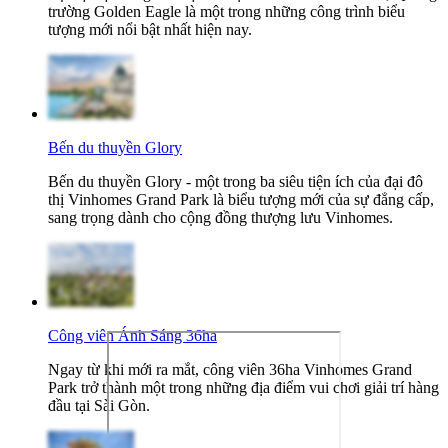
trường Golden Eagle là một trong những công trình biểu
tượng mới nổi bật nhất hiện nay.
Bến du thuyền Glory
Bến du thuyền Glory - một trong ba siêu tiện ích của đại đô
thị Vinhomes Grand Park là biểu tượng mới của sự đẳng cấp,
sang trọng dành cho cộng đồng thượng lưu Vinhomes.
Công viên Ánh Sáng 36ha
Ngay từ khi mới ra mắt, công viên 36ha Vinhomes Grand
Park trở thành một trong những địa điểm vui chơi giải trí hàng
đầu tại Sài Gòn.