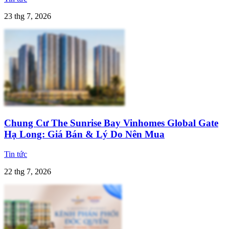
23 thg 7, 2026
Chung Cư The Sunrise Bay Vinhomes Global Gate
Hạ Long: Giá Bán & Lý Do Nên Mua
Tin tức
22 thg 7, 2026