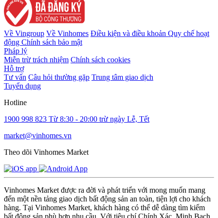
Về Vingroup
Về Vinhomes
Điều kiện và điều khoản
Quy chế hoạt
động
Chính sách bảo mật
Pháp lý
Miễn trừ trách nhiệm
Chính sách cookies
Hỗ trợ
Tư vấn
Câu hỏi thường gặp
Trung tâm giao dịch
Tuyển dụng
Hotline
1900 998 823
Từ 8:30 - 20:00 trừ ngày Lễ, Tết
market@vinhomes.vn
Theo dõi Vinhomes Market
Vinhomes Market được ra đời và phát triển với mong muốn mang
đến một nền tảng giao dịch bất động sản an toàn, tiện lợi cho khách
hàng. Tại Vinhomes Market, khách hàng có thể dễ dàng tìm kiếm
bất động sản phù hợp nhu cầu. Với tiêu chí Chính Xác, Minh Bạch,