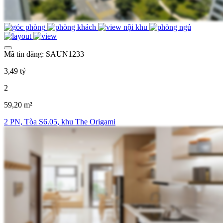
Mã tin đăng: SAUN1233
3,49 tỷ
2
59,20 m²
2 PN, Tòa S6.05, khu The Origami