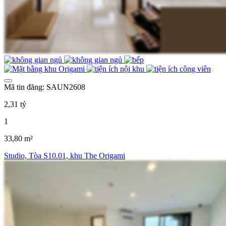
Mã tin đăng: SAUN2608
2,31 tỷ
1
33,80 m²
Studio, Tòa S10.01, khu The Origami