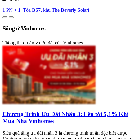
1 PN + 1, Tòa BS7, khu The Beverly Solari
Sống ở Vinhomes
Thông tin dự án và ưu đãi của Vinhomes
Chương Trình Ưu Đãi Nhân 3: Lên tới 5,1% Khi
Mua Nhà Vinhomes
Siêu quà tặng ưu đãi nhân 3 là chương trình tri ân đặc biệt được
Vingroup triển khai nhân dịp kỷ niệm 33 năm thành lập Tập đoàn