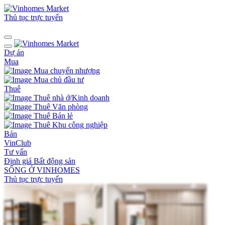
Thủ tục trực tuyến
Dự án
Mua
Mua chuyển nhượng
Mua chủ đầu tư
Thuê
Thuê nhà ở/Kinh doanh
Thuê Văn phòng
Thuê Bán lẻ
Thuê Khu công nghiệp
Bán
VinClub
Tư vấn
Định giá Bất động sản
SỐNG Ở VINHOMES
Thủ tục trực tuyến