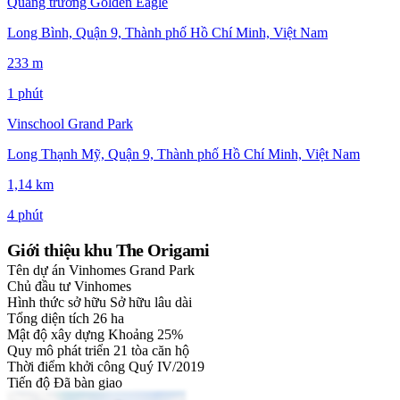
Quảng trường Golden Eagle
Long Bình, Quận 9, Thành phố Hồ Chí Minh, Việt Nam
233 m
1 phút
Vinschool Grand Park
Long Thạnh Mỹ, Quận 9, Thành phố Hồ Chí Minh, Việt Nam
1,14 km
4 phút
Giới thiệu khu The Origami
Tên dự án
Vinhomes Grand Park
Chủ đầu tư
Vinhomes
Hình thức sở hữu
Sở hữu lâu dài
Tổng diện tích
26 ha
Mật độ xây dựng
Khoảng 25%
Quy mô phát triển
21 tòa căn hộ
Thời điểm khởi công
Quý IV/2019
Tiến độ
Đã bàn giao