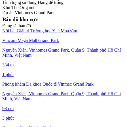
Tình trạng sử dụng
Đang để trống
Khu
The Origami
Dự án
Vinhomes Grand Park
Bản đồ khu vực
Đang tải bản đồ
Nổi bật
Giải trí
Trường học
Y tế
Mua sắm
Vincom Mega Mall Grand Park
Nguyễn Xiển, Vinhomes Grand Park, Quận 9, Thành phố Hồ Chí
Minh, Việt Nam
334 m
1 phút
Phòng khám Đa khoa Quốc tế Vinmec Grand Park
Nguyễn Xiển, Vinhomes Grand Park, Quận 9, Thành phố Hồ Chí
Minh, Việt Nam
985 m
3 phút