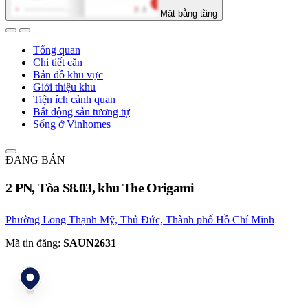
Mặt bằng tầng
Tổng quan
Chi tiết căn
Bản đồ khu vực
Giới thiệu khu
Tiện ích cảnh quan
Bất động sản tương tự
Sống ở Vinhomes
ĐANG BÁN
2 PN, Tòa S8.03, khu The Origami
Phường Long Thạnh Mỹ, Thủ Đức, Thành phố Hồ Chí Minh
Mã tin đăng:
SAUN2631