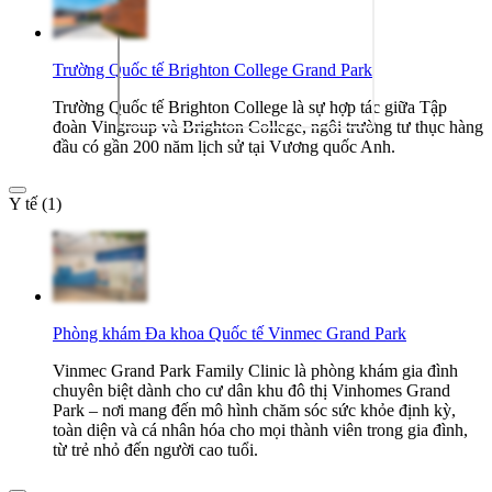
Trường Quốc tế Brighton College Grand Park
Trường Quốc tế Brighton College là sự hợp tác giữa Tập
đoàn Vingroup và Brighton College, ngôi trường tư thục hàng
đầu có gần 200 năm lịch sử tại Vương quốc Anh.
Y tế (1)
Phòng khám Đa khoa Quốc tế Vinmec Grand Park
Vinmec Grand Park Family Clinic là phòng khám gia đình
chuyên biệt dành cho cư dân khu đô thị Vinhomes Grand
Park – nơi mang đến mô hình chăm sóc sức khỏe định kỳ,
toàn diện và cá nhân hóa cho mọi thành viên trong gia đình,
từ trẻ nhỏ đến người cao tuổi.