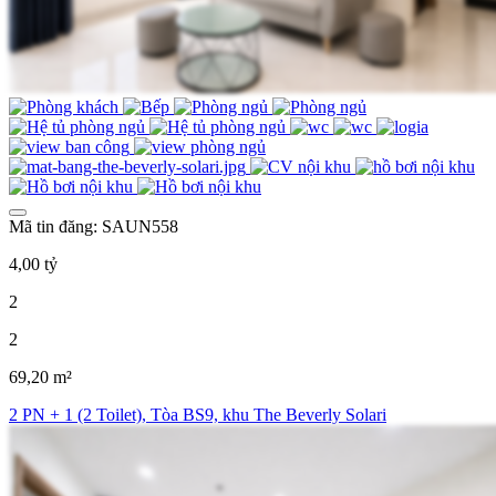
Mã tin đăng: SAUN558
4,00 tỷ
2
2
69,20 m²
2 PN + 1 (2 Toilet), Tòa BS9, khu The Beverly Solari