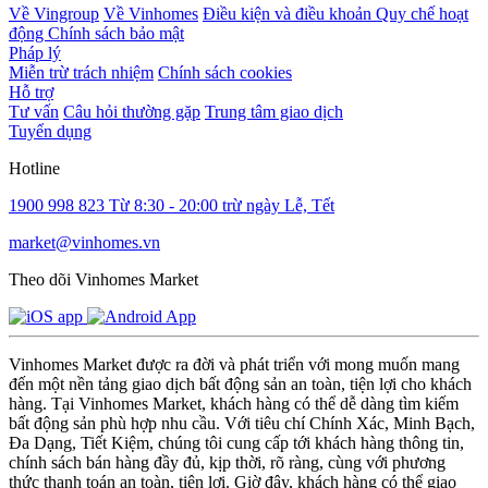
Về Vingroup
Về Vinhomes
Điều kiện và điều khoản
Quy chế hoạt
động
Chính sách bảo mật
Pháp lý
Miễn trừ trách nhiệm
Chính sách cookies
Hỗ trợ
Tư vấn
Câu hỏi thường gặp
Trung tâm giao dịch
Tuyển dụng
Hotline
1900 998 823
Từ 8:30 - 20:00 trừ ngày Lễ, Tết
market@vinhomes.vn
Theo dõi Vinhomes Market
Vinhomes Market được ra đời và phát triển với mong muốn mang
đến một nền tảng giao dịch bất động sản an toàn, tiện lợi cho khách
hàng. Tại Vinhomes Market, khách hàng có thể dễ dàng tìm kiếm
bất động sản phù hợp nhu cầu. Với tiêu chí Chính Xác, Minh Bạch,
Đa Dạng, Tiết Kiệm, chúng tôi cung cấp tới khách hàng thông tin,
chính sách bán hàng đầy đủ, kịp thời, rõ ràng, cùng với phương
thức thanh toán an toàn, tiện lợi. Giờ đây, khách hàng có thể giao